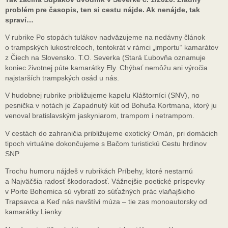
problém pre časopis, ten si cestu nájde. Ak nenájde, tak
spraví…
V rubrike Po stopách tulákov nadväzujeme na nedávny článok
o trampských lukostrelcoch, tentokrát v rámci „importu“ kamarátov
z Čiech na Slovensko. T.O. Severka (Stará Ľubovňa oznamuje
koniec životnej púte kamarátky Ely. Chýbať nemôžu ani výročia
najstarších trampských osád u nás.
V hudobnej rubrike približujeme kapelu Kláštorníci (SNV), no
pesnička v notách je Zapadnutý kút od Bohuša Kortmana, ktorý ju
venoval bratislavským jaskyniarom, trampom i netrampom.
V cestách do zahraničia približujeme exotický Omán, pri domácich
tipoch virtuálne dokončujeme s Bačom turistickú Cestu hrdinov
SNP.
Trochu humoru nájdeš v rubrikách Príbehy, ktoré nestarnú
a Najväčšia radosť škodoradosť. Vážnejšie poetické príspevky
v Porte Bohemica sú vybratí zo súťažných prác vlaňajšieho
Trapsavca a Keď nás navštívi múza – tie zas monoautorsky od
kamarátky Lienky.