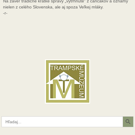
Na záver tradične krátke správy „vytrhnuté“ z cancákov a oznamy
nielen z celého Slovenska, ale aj spoza Veľkej mláky.
-r-
Search Button
Search
for: