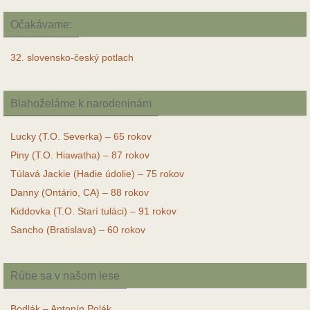
Očakávame:
32. slovensko-český potlach
Blahoželáme k narodeninám
Lucky (T.O. Severka) – 65 rokov
Piny (T.O. Hiawatha) – 87 rokov
Túlavá Jackie (Hadie údolie) – 75 rokov
Danny (Ontário, CA) – 88 rokov
Kiddovka (T.O. Starí tuláci) – 91 rokov
Sancho (Bratislava) – 60 rokov
Rúbe sa v našom lese
Bodlák – Antonín Polák