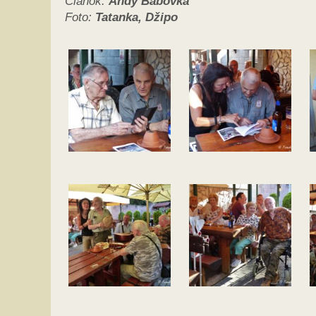
Článok:
Andy Bábovka
Foto:
Tatanka, Džipo