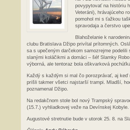
povypytovať na históriu
Veteráni), hrávajúceho ro
pomohol mi s ťažkou taš
spravodaja a čerstvo up
Blahoželanie k narodeniná
clubu Bratislava Džipo privítal prítomných. Oslá
sa s upečeným darčekom samozrejme podelili s
slanými koláčikmi a domáci – šéf Slamky Robo p
výborná, ale tentoraz bola oškvarková pochúťk
Každý s každým si mal čo porozprávať, aj keď ná
prišli takmer všetci najstarší trampi. Mladší, h
poznamenal Džipo.
Na redakčnom stole bol nový Trampský spravodaj
(15.7.) vyhliadkovej veže na Devínskej Kobyle.
Augustové stretnutie bude v utorok 25. 8. na S