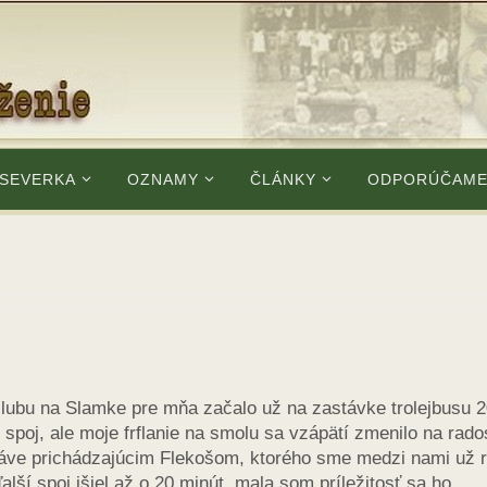
 SEVERKA
OZNAMY
ČLÁNKY
ODPORÚČAM
clubu na Slamke pre mňa začalo už na zastávke trolejbusu 
spoj, ale moje frflanie na smolu sa vzápätí zmenilo na rado
práve prichádzajúcim Flekošom, ktorého sme medzi nami už 
lší spoj išiel až o 20 minút, mala som príležitosť sa ho