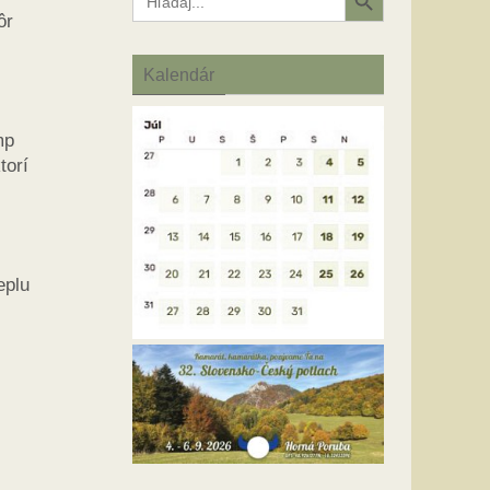
for:
ôr
Kalendár
mp
torí
eplu