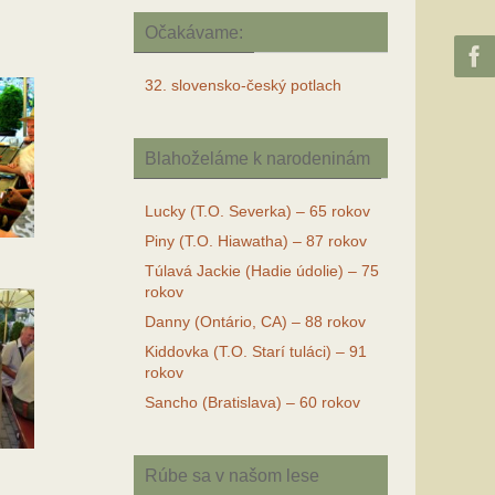
Očakávame:
32. slovensko-český potlach
Blahoželáme k narodeninám
Lucky (T.O. Severka) – 65 rokov
Piny (T.O. Hiawatha) – 87 rokov
Túlavá Jackie (Hadie údolie) – 75
rokov
Danny (Ontário, CA) – 88 rokov
Kiddovka (T.O. Starí tuláci) – 91
rokov
Sancho (Bratislava) – 60 rokov
Rúbe sa v našom lese