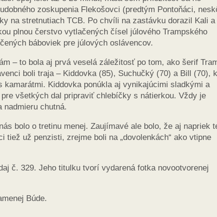
 hudobného zoskupenia Flekošovci (predtým Pontoňáci, nesk
ky na stretnutiach TCB. Po chvíli na zastávku dorazil Kali a
kou plnou čerstvo vytlačených čísel júlového Trampského
ečených báboviek pre júlových oslávencov.
m – to bola aj prvá veselá záležitosť po tom, ako šerif Tra
venci boli traja – Kiddovka (85), Suchučký (70) a Bill (70), k
 kamarátmi. Kiddovka ponúkla aj vynikajúcimi sladkými a
re všetkých dal pripraviť chlebíčky s nátierkou. Vždy je
a nadmieru chutná.
s bolo o tretinu menej. Zaujímavé ale bolo, že aj napriek t
oci tiež už penzisti, zrejme boli na „dovolenkách“ ako vtipne
 č. 329. Jeho titulku tvorí vydarená fotka novootvorenej
lamenej Búde.