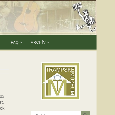
E
FAQ
ARCHÍV
203
sť.
rok
Search Button
Search