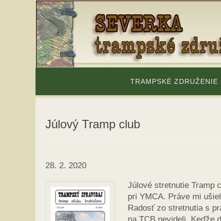
Skip
to
content
Skip
to
TRAMPSKÉ ZDRUŽENIE
content
Júlový Tramp club
28. 2. 2020
Júlové stretnutie Tramp 
pri YMCA. Práve mi ušiel 
Radosť zo stretnutia s 
na TCB nevideli. Keďže ďa