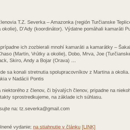
členovia T.Z. Severka – Amazonka (región Turčianske Teplic
a okolie), D’Ady (koordinátor). Výdatne pomáhali kamaráti P
, prípadne ich zozbierali mnohí kamaráti a kamarátky – Šakal
Chaso (Martin, Vrútky a okolie), Dobo, Mrva, Joe (Turčiansk
 Jack, Skiro, Andy a Bojar (Orava) …
e sa konali stretnutia spolupracovníkov z Martina a okolia.
kia v Nadácii Pontis
ektorého z členov, či bývalých členov, pripadne na nieko
takty sprostredkujeme, na základe ich súhlasu.
esujte na: tz.severka@gmail.com
plnené vydanie;
na stiahnutie v článku
[LINK]