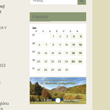
for:
ou)
l
Kalendár
ka v
013
–
k
giónu
ch