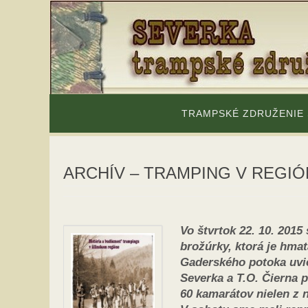
Skip
to
content
Skip
to
TRAMPSKÉ ZDRUŽENIE
content
ARCHÍV – TRAMPING V REGIÓNE T
Vo štvrtok 22. 10. 2015
brožúrky, ktorá je hma
Gaderského potoka uvie
Severka a T.O. Čierna p
60 kamarátov nielen z na