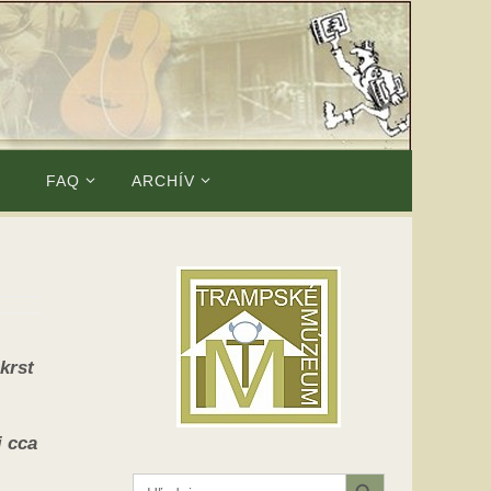
E
FAQ
ARCHÍV
krst
i cca
Search Button
Search