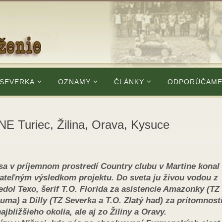
 SEVERKA
OZNAMY
ČLÁNKY
ODPORÚČAM
uriec, Žilina, Orava, Kysuce
 sa v príjemnom prostredí Country clubu v Martine konal 
tateľným výsledkom projektu. Do sveta ju živou vodou z
dol Texo, šerif T.O. Florida za asistencie Amazonky (TZ
uma) a Dilly (TZ Severka a T.O. Zlatý had) za prítomnost
jbližšieho okolia, ale aj zo Žiliny a Oravy.