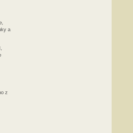
e,
uky a
,
e
ho z