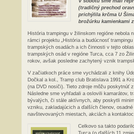
V sobotu sme mali repr
(tradičný prechod ora
prichýlila krčma U Šim
brožúrku kamienkami z
História trampingu v žilinskom regióne nebol
rámci projektu „História a budúcnosť trampingu
trampských osadách a ich činnosti v tejto obla
trampských osád v regióne Turca, cca 7 zo Žilin
rokov, avšak posledne zachytený vznik trampske
V začiatkoch práce sme vychádzali z knihy Údo
Dočkal a kol., Tramp club Bratislava 1991 a Kr
(na DVD nosiči). Tieto zdroje môžu poskytnúť z
Následne sme vyhľadali a oslovili kamarátov, 
bývalých, či stále aktívnych, aby poskytli min
vzniku, zakladajúcich a ďalších členov, osadn
navštevovaných miestach, akciách a kontaktoc
Celkovo sa takto podari
Turca (o ďalších 11 zmie