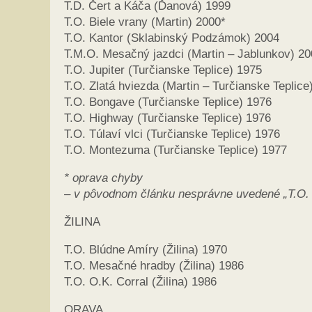
T.D. Čert a Káča (Ďanová) 1999
T.O. Biele vrany (Martin) 2000*
T.O. Kantor (Sklabinský Podzámok) 2004
T.M.O. Mesačný jazdci (Martin – Jablunkov) 2
T.O. Jupiter (Turčianske Teplice) 1975
T.O. Zlatá hviezda (Martin – Turčianske Teplice
T.O. Bongave (Turčianske Teplice) 1976
T.O. Highway (Turčianske Teplice) 1976
T.O. Túlaví vlci (Turčianske Teplice) 1976
T.O. Montezuma (Turčianske Teplice) 1977
* oprava chyby
– v pôvodnom článku nesprávne uvedené „T.O. 
ŽILINA
T.O. Blúdne Amíry (Žilina) 1970
T.O. Mesačné hradby (Žilina) 1986
T.O. O.K. Corral (Žilina) 1986
ORAVA