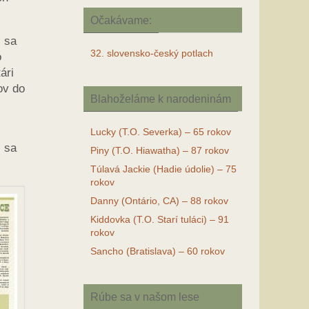
Očakávame:
i sa
32. slovensko-český potlach
o
ári
ov do
Blahoželáme k narodeninám
Lucky (T.O. Severka) – 65 rokov
i sa
Piny (T.O. Hiawatha) – 87 rokov
Túlavá Jackie (Hadie údolie) – 75
rokov
Danny (Ontário, CA) – 88 rokov
Kiddovka (T.O. Starí tuláci) – 91
rokov
Sancho (Bratislava) – 60 rokov
Rúbe sa v našom lese