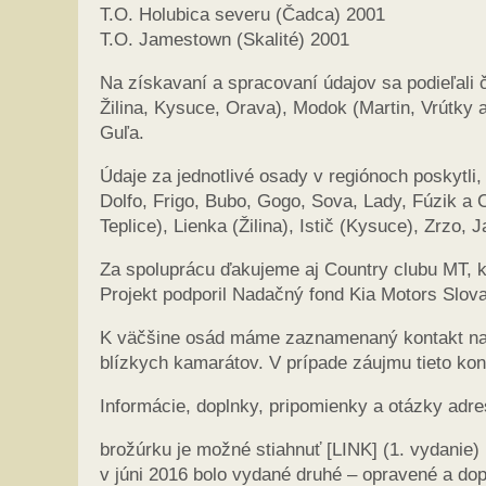
T.O. Holubica severu (Čadca) 2001
T.O. Jamestown (Skalité) 2001
Na získavaní a spracovaní údajov sa podieľali 
Žilina, Kysuce, Orava), Modok (Martin, Vrútky 
Guľa.
Údaje za jednotlivé osady v regiónoch poskytli
Dolfo, Frigo, Bubo, Gogo, Sova, Lady, Fúzik a 
Teplice), Lienka (Žilina), Istič (Kysuce), Zrzo,
Za spoluprácu ďakujeme aj Country clubu MT, kd
Projekt podporil Nadačný fond Kia Motors Slova
K väčšine osád máme zaznamenaný kontakt na ni
blízkych kamarátov. V prípade záujmu tieto kon
Informácie, doplnky, pripomienky a otázky adr
brožúrku je možné stiahnuť [LINK] (1. vydanie)
v júni 2016 bolo vydané druhé – opravené a do