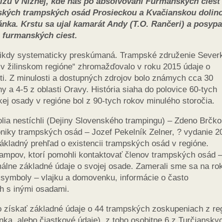
ízu v Nižnej, kde nás po absolvovaní Furmanských ciest
vských trampských osád Prosieckou a Kvačianskou dolin
ánka. Krstu sa ujal kamarát Andy (T.O. Rančeri) a posypa
 furmanských ciest.
a nikdy systematicky preskúmaná. Trampské združenie Sever
 v žilinskom regióne“ zhromažďovalo v roku 2015 údaje o
sti. Z minulosti a dostupných zdrojov bolo známych cca 30
y a 4-5 z oblasti Oravy. História siaha do polovice 60-tych
j osady v regióne bol z 90-tych rokov minulého storočia.
lia nestíchli (Dejiny Slovenského trampingu) – Zdeno Brčko
oniky trampských osád – Jozef Pekelník Zelner, ? vydanie 2
ákladný prehľad o existencii trampských osád v regióne.
trampov, ktorí pomohli kontaktovať členov trampských osád 
imálne základné údaje o svojej osade. Zamerali sme sa na ro
é symboly – vlajku a domovenku, informácie o často
h s inými osadami.
lo získať základné údaje o 44 trampských zoskupeniach z re
nka, alebo čiastkové údaje), z toho osobitne 6 z Turčiansky