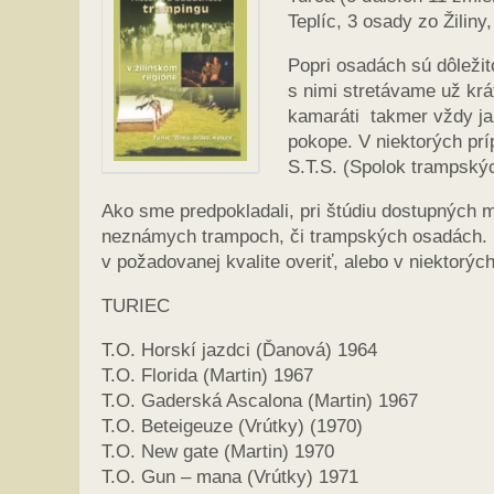
Teplíc, 3 osady zo Žiliny
Popri osadách sú dôležit
s nimi stretávame už krá
kamaráti takmer vždy jaz
pokope. V niektorých pr
S.T.S. (Spolok trampskýc
Ako sme predpokladali, pri štúdiu dostupných ma
neznámych trampoch, či trampských osadách. Na 
v požadovanej kvalite overiť, alebo v niektorýc
TURIEC
T.O. Horskí jazdci (Ďanová) 1964
T.O. Florida (Martin) 1967
T.O. Gaderská Ascalona (Martin) 1967
T.O. Beteigeuze (Vrútky) (1970)
T.O. New gate (Martin) 1970
T.O. Gun – mana (Vrútky) 1971