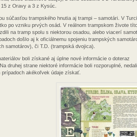
, 15 z Oravy a 3 z Kysúc.
ou súčasťou trampského hnutia aj trampi – samotári. V Turc
tko po vzniku prvých osád. V reálnom trampskom živote tít
dili na tramp spolu s niektorou osadou, alebo viacerí samot
ípadoch došlo aj k oficiálnemu spojeniu trampských samotár
h samotárov), či T.D. (trampská dvojica).
teriálov boli získané aj úplne nové informácie o doteraz
druhej strane niektoré informácie boli rozporuplné, nedal
h prípadoch akékoľvek údaje získať.