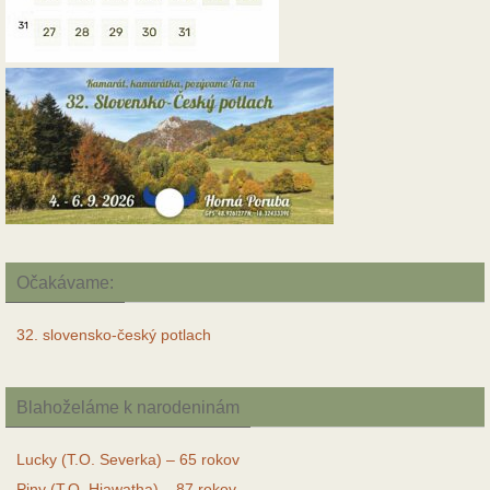
Očakávame:
32. slovensko-český potlach
Blahoželáme k narodeninám
Lucky (T.O. Severka) – 65 rokov
Piny (T.O. Hiawatha) – 87 rokov