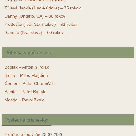
Túlavá Jackie (Hadie údolie) – 75 rokov
Danny (Ontário, CA) – 88 rokov
Kiddovka (T.O. Starí tuláci) – 91 rokov
Sancho (Bratislava) – 60 rokov
Rúbe sa v našom lese
Bodlák – Antonín Polák
Blcha – Miloš Magdina
Čemer – Peter Chromčák
Benito – Peter Banák
Mesác – Pavol Zvalo
Posledné príspevky:
Extrémne teplý jún
23.07.2026