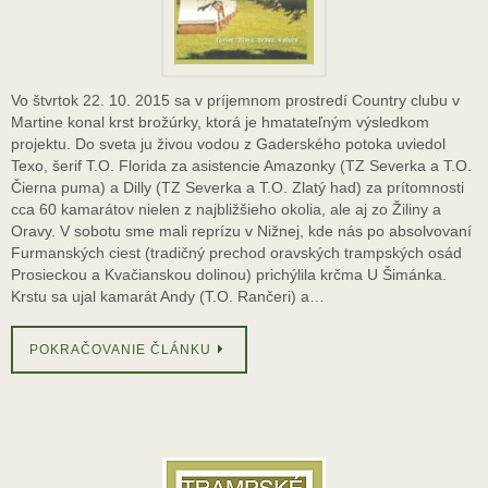
Vo štvrtok 22. 10. 2015 sa v príjemnom prostredí Country clubu v
Martine konal krst brožúrky, ktorá je hmatateľným výsledkom
projektu. Do sveta ju živou vodou z Gaderského potoka uviedol
Texo, šerif T.O. Florida za asistencie Amazonky (TZ Severka a T.O.
Čierna puma) a Dilly (TZ Severka a T.O. Zlatý had) za prítomnosti
cca 60 kamarátov nielen z najbližšieho okolia, ale aj zo Žiliny a
Oravy. V sobotu sme mali reprízu v Nižnej, kde nás po absolvovaní
Furmanských ciest (tradičný prechod oravských trampských osád
Prosieckou a Kvačianskou dolinou) prichýlila krčma U Šimánka.
Krstu sa ujal kamarát Andy (T.O. Rančeri) a…
POKRAČOVANIE ČLÁNKU