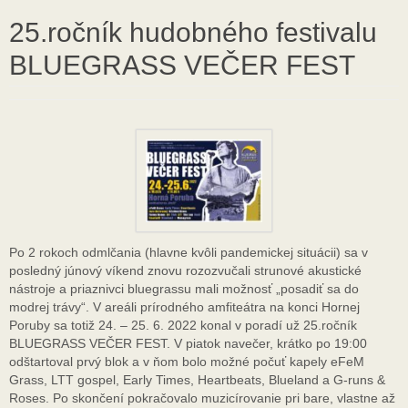
25.ročník hudobného festivalu
BLUEGRASS VEČER FEST
Po 2 rokoch odmlčania (hlavne kvôli pandemickej situácii) sa v
posledný júnový víkend znovu rozozvučali strunové akustické
nástroje a priaznivci bluegrassu mali možnosť „posadiť sa do
modrej trávy“. V areáli prírodného amfiteátra na konci Hornej
Poruby sa totiž 24. – 25. 6. 2022 konal v poradí už 25.ročník
BLUEGRASS VEČER FEST. V piatok navečer, krátko po 19:00
odštartoval prvý blok a v ňom bolo možné počuť kapely eFeM
Grass, LTT gospel, Early Times, Heartbeats, Blueland a G-runs &
Roses. Po skončení pokračovalo muzicírovanie pri bare, vlastne až