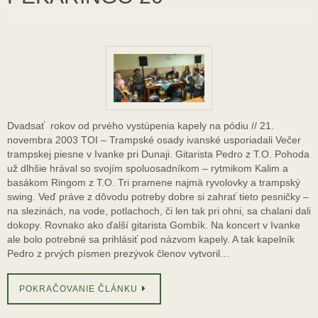
Dvadsať rokov od prvého vystúpenia kapely na pódiu // 21.
novembra 2003 TOI – Trampské osady ivanské usporiadali Večer
trampskej piesne v Ivanke pri Dunaji. Gitarista Pedro z T.O. Pohoda
už dlhšie hrával so svojím spoluosadníkom – rytmikom Kalim a
basákom Ringom z T.O. Tri pramene najmä ryvolovky a trampský
swing. Veď práve z dôvodu potreby dobre si zahrať tieto pesničky –
na slezinách, na vode, potlachoch, či len tak pri ohni, sa chalani dali
dokopy. Rovnako ako ďalší gitarista Gombík. Na koncert v Ivanke
ale bolo potrebné sa prihlásiť pod názvom kapely. A tak kapelník
Pedro z prvých písmen prezývok členov vytvoril…
POKRAČOVANIE ČLÁNKU