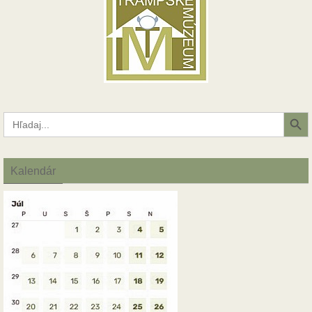
Search Button
Search
for:
Kalendár