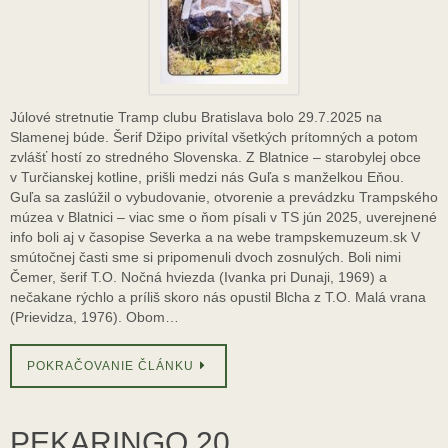
Júlové stretnutie Tramp clubu Bratislava bolo 29.7.2025 na
Slamenej búde. Šerif Džipo privítal všetkých prítomných a potom
zvlášť hostí zo stredného Slovenska. Z Blatnice – starobylej obce
v Turčianskej kotline, prišli medzi nás Guľa s manželkou Eňou.
Guľa sa zaslúžil o vybudovanie, otvorenie a prevádzku Trampského
múzea v Blatnici – viac sme o ňom písali v TS jún 2025, uverejnené
info boli aj v časopise Severka a na webe trampskemuzeum.sk V
smútočnej časti sme si pripomenuli dvoch zosnulých. Boli nimi
Čemer, šerif T.O. Nočná hviezda (Ivanka pri Dunaji, 1969) a
nečakane rýchlo a príliš skoro nás opustil Blcha z T.O. Malá vrana
(Prievidza, 1976). Obom…
POKRAČOVANIE ČLÁNKU
PEKARINGO 20