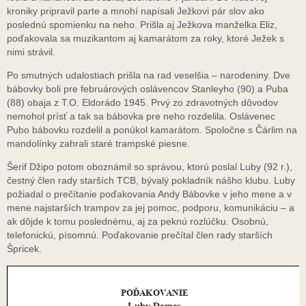
kroniky pripravil parte a mnohí napísali Ježkovi pár slov ako
poslednú spomienku na neho. Prišla aj Ježkova manželka Eliz,
poďakovala sa muzikantom aj kamarátom za roky, ktoré Ježek s
nimi strávil.
Po smutných udalostiach prišla na rad veselšia – narodeniny. Dve
bábovky boli pre februárových oslávencov Stanleyho (90) a Puba
(88) obaja z T.O. Eldorádo 1945. Prvý zo zdravotných dôvodov
nemohol prísť a tak sa bábovka pre neho rozdelila. Oslávenec
Pubo bábovku rozdelil a ponúkol kamarátom. Spoločne s Čárlim na
mandolínky zahrali staré trampské piesne.
Šerif Džipo potom oboznámil so správou, ktorú poslal Luby (92 r.),
čestný člen rady starších TCB, bývalý pokladník nášho klubu. Luby
požiadal o prečítanie poďakovania Andy Bábovke v jeho mene a v
mene najstarších trampov za jej pomoc, podporu, komunikáciu – a
ak dôjde k tomu poslednému, aj za peknú rozlúčku. Osobnú,
telefonickú, písomnú. Poďakovanie prečítal člen rady starších
Špricek.