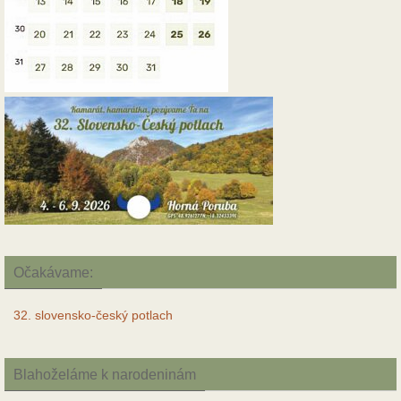
Očakávame:
32. slovensko-český potlach
Blahoželáme k narodeninám