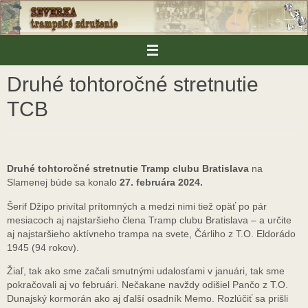
Skip
to
content
Druhé tohtoročné stretnutie
TCB
Druhé tohtoročné stretnutie Tramp clubu Bratislava
na
Slamenej búde sa konalo
27. februára 2024.
Šerif Džipo privítal prítomných a medzi nimi tiež opäť po pár
mesiacoch aj najstaršieho člena Tramp clubu Bratislava – a určite
aj najstaršieho aktívneho trampa na svete, Čárliho z T.O. Eldorádo
1945 (94 rokov).
Žiaľ, tak ako sme začali smutnými udalosťami v januári, tak sme
pokračovali aj vo februári. Nečakane navždy odišiel Pančo z T.O.
Dunajský kormorán ako aj ďalší osadník Memo. Rozlúčiť sa prišli