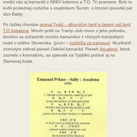
medzi nás aj kamaráti z KKKV lodenice a T.O. Tri pramene. Bolo to
kvôli poslednej rozlúčke s osadníkom Šurom, o ktorom povedal pár
slov Baldy.
Po ťažkej chorobe
skonal Typši – dlhoročný šerif a čestný old šerif
T.O.Askalona
. Mnohí prišli na Tramp club rovno z jeho pohrebu,
ktorého sa zúčastnilo mnoho kamarátov z rôznych trampských
osád z celého Slovenska
(pozri –
rozlúčka za trampov
).
Muzikanti
zosnulým zahrali pieseň
Odešel kamarád.
Pieseň
Ascalona
, ktorá
zaznela v krematóriu, sa spievala na Typšiho počesť aj na
Slamenej búde.