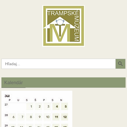
Search Button
Search
for:
Kalendár