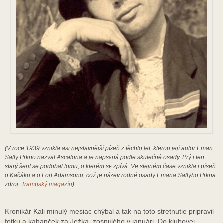
(V roce 1939 vznikla asi nejslavnější píseň z těchto let, kterou její autor Eman
Sally Prkno nazval Ascalona a je napsaná podle skutečné osady. Prý i ten
starý šerif se podobal tomu, o kterém se zpívá. Ve stejném čase vznikla i píseň
o Kačáku a o Fort Adamsonu, což je název rodné osady Emana Sallyho Prkna.
zdroj:
Trampský magazín
)
Kronikár Kali minulý mesiac chýbal a tak na toto stretnutie pripravil
fotku a kahanček za Ježka, zosnulého v januári. Do klubovej