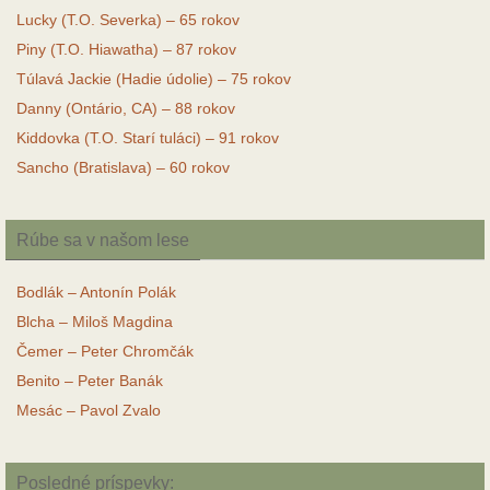
Lucky (T.O. Severka) – 65 rokov
Piny (T.O. Hiawatha) – 87 rokov
Túlavá Jackie (Hadie údolie) – 75 rokov
Danny (Ontário, CA) – 88 rokov
Kiddovka (T.O. Starí tuláci) – 91 rokov
Sancho (Bratislava) – 60 rokov
Rúbe sa v našom lese
Bodlák – Antonín Polák
Blcha – Miloš Magdina
Čemer – Peter Chromčák
Benito – Peter Banák
Mesác – Pavol Zvalo
Posledné príspevky: