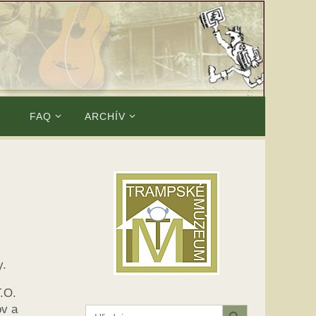
E
FAQ
ARCHÍV
y.
T.O.
Search Button
ov a
Search