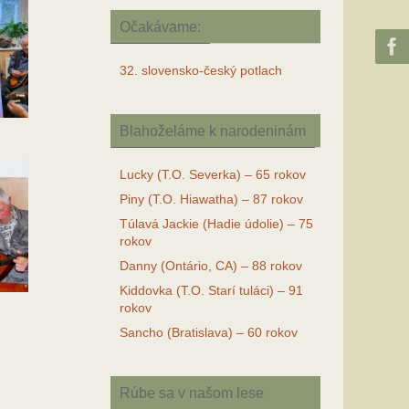
Očakávame:
32. slovensko-český potlach
Blahoželáme k narodeninám
Lucky (T.O. Severka) – 65 rokov
Piny (T.O. Hiawatha) – 87 rokov
Túlavá Jackie (Hadie údolie) – 75
rokov
Danny (Ontário, CA) – 88 rokov
Kiddovka (T.O. Starí tuláci) – 91
rokov
Sancho (Bratislava) – 60 rokov
Rúbe sa v našom lese