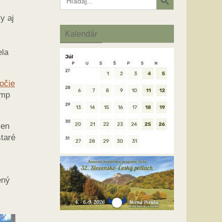
for:
y aj
Kalendár
ela
očie
amp
len
staré
ený