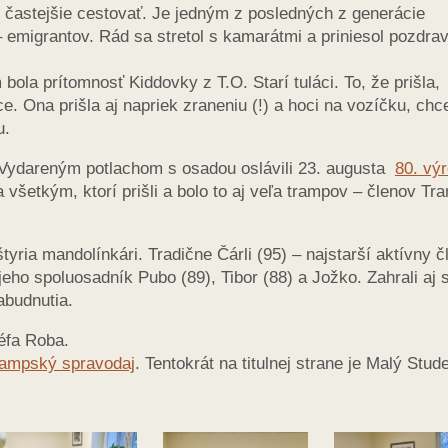
 častejšie cestovať. Je jedným z posledných z generácie
emigrantov. Rád sa stretol s kamarátmi a priniesol pozdrav
ola prítomnosť Kiddovky z T.O. Starí tuláci. To, že prišla,
e. Ona prišla aj napriek zraneniu (!) a hoci na vozíčku, chc
u.
a. Vydareným potlachom s osadou oslávili 23. augusta
80. výr
 všetkým, ktorí prišli a bolo to aj veľa trampov – členov Tr
tyria mandolínkári. Tradične Čárli (95) – najstarší aktívny č
eho spoluosadník Pubo (89), Tibor (88) a Jožko. Zahrali aj 
abudnutia.
šéfa Roba.
ampský spravodaj
. Tentokrát na titulnej strane je Malý Stud