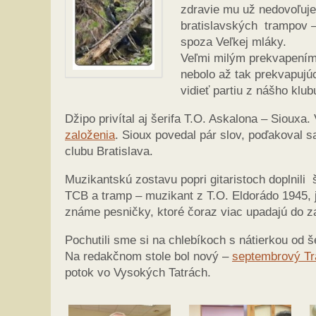
zdravie mu už nedovoľuje
bratislavských trampov – 
spoza Veľkej mláky.
Veľmi milým prekvapením b
nebolo až tak prekvapujúc
vidieť partiu z nášho klub
Džipo privítal aj šerifa T.O. Askalona – Sioux
založenia
. Sioux povedal pár slov, poďakoval sa
clubu Bratislava.
Muzikantskú zostavu popri gitaristoch doplnili š
TCB a tramp – muzikant z T.O. Eldorádo 1945, j
známe pesničky, ktoré čoraz viac upadajú do z
Pochutili sme si na chlebíkoch s nátierkou od 
Na redakčnom stole bol nový –
septembrový Tr
potok vo Vysokých Tatrách.