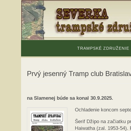
Skip
to
content
Skip
to
TRAMPSKÉ ZDRUŽENIE
content
Prvý jesenný Tramp club Bratisla
na Slamenej búde sa konal 30.9.2025.
Ochladenie koncom septe
Šerif Džipo na začiatku p
Haiwatha (zal. 1953-54). 