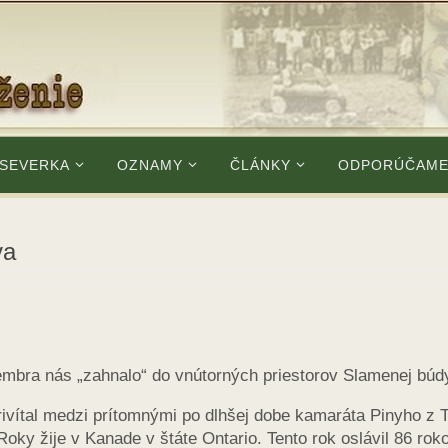
 SEVERKA
OZNAMY
ČLÁNKY
ODPORÚČAM
va
mbra nás „zahnalo“ do vnútorných priestorov Slamenej búd
rivítal medzi prítomnými po dlhšej dobe kamaráta Pinyho z 
Roky žije v Kanade v štáte Ontario. Tento rok oslávil 86 rok