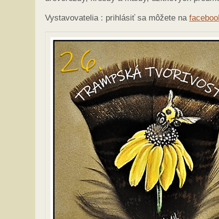
Vystavovatelia : prihlásiť sa môžete na
faceboo