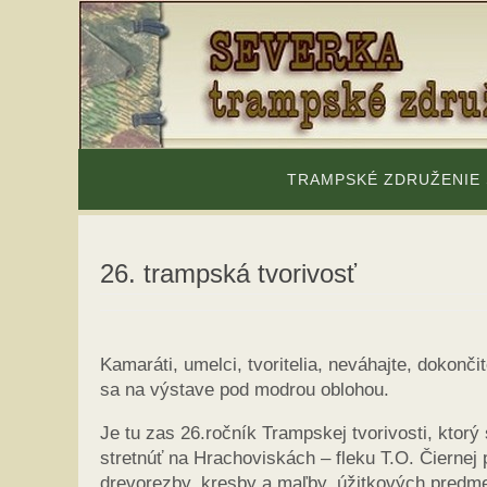
Skip
to
content
Skip
to
TRAMPSKÉ ZDRUŽENIE
content
26. trampská tvorivosť
Kamaráti, umelci, tvoritelia, neváhajte, dokonči
sa na výstave pod modrou oblohou.
Je tu zas 26.ročník Trampskej tvorivosti, ktorý
stretnúť na Hrachoviskách – fleku T.O. Čiernej
drevorezby, kresby a maľby, úžitkových predme