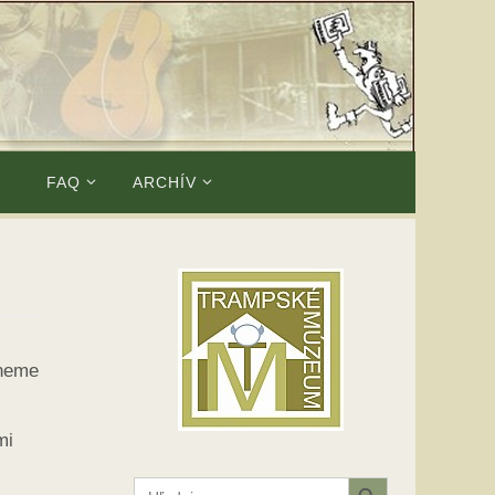
E
FAQ
ARCHÍV
tneme
mi
Search Button
Search