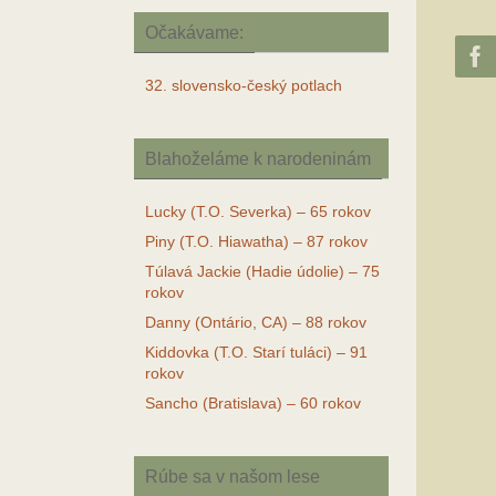
Očakávame:
32. slovensko-český potlach
Blahoželáme k narodeninám
Lucky (T.O. Severka) – 65 rokov
Piny (T.O. Hiawatha) – 87 rokov
Túlavá Jackie (Hadie údolie) – 75
rokov
Danny (Ontário, CA) – 88 rokov
Kiddovka (T.O. Starí tuláci) – 91
rokov
Sancho (Bratislava) – 60 rokov
Rúbe sa v našom lese