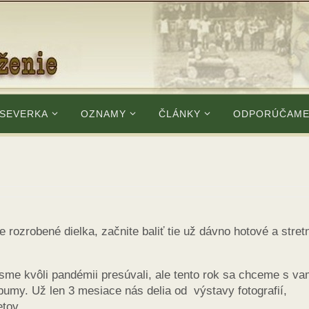
 SEVERKA
OZNAMY
ČLÁNKY
ODPORÚČAM
te rozrobené dielka, začnite baliť tie už dávno hotové a stre
 sme kvôli pandémii presúvali, ale tento rok sa chceme s va
 pumy. U
ž len 3 mesiace nás delia od výstavy fotografií,
tov.