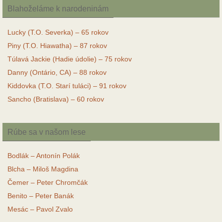
Blahoželáme k narodeninám
Lucky (T.O. Severka) – 65 rokov
Piny (T.O. Hiawatha) – 87 rokov
Túlavá Jackie (Hadie údolie) – 75 rokov
Danny (Ontário, CA) – 88 rokov
Kiddovka (T.O. Starí tuláci) – 91 rokov
Sancho (Bratislava) – 60 rokov
Rúbe sa v našom lese
Bodlák – Antonín Polák
Blcha – Miloš Magdina
Čemer – Peter Chromčák
Benito – Peter Banák
Mesác – Pavol Zvalo