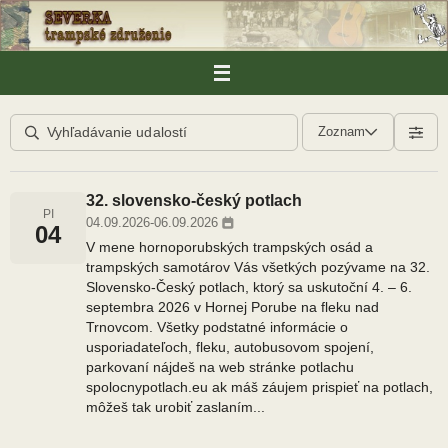
Skip
to
content
Zoznam
32. slovensko-český potlach
PI
04.09.2026
-
06.09.2026
04
V mene hornoporubských trampských osád a
trampských samotárov Vás všetkých pozývame na 32.
Slovensko-Český potlach, ktorý sa uskutoční 4. – 6.
septembra 2026 v Hornej Porube na fleku nad
Trnovcom. Všetky podstatné informácie o
usporiadateľoch, fleku, autobusovom spojení,
parkovaní nájdeš na web stránke potlachu
spolocnypotlach.eu ak máš záujem prispieť na potlach,
môžeš tak urobiť zaslaním...