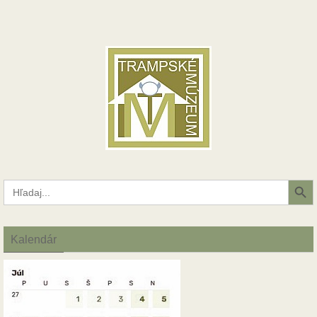
Search Button
Search
for:
Kalendár