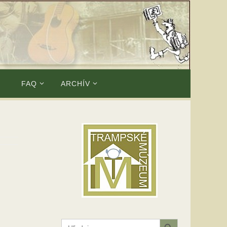
E
FAQ
ARCHÍV
Search Button
Search