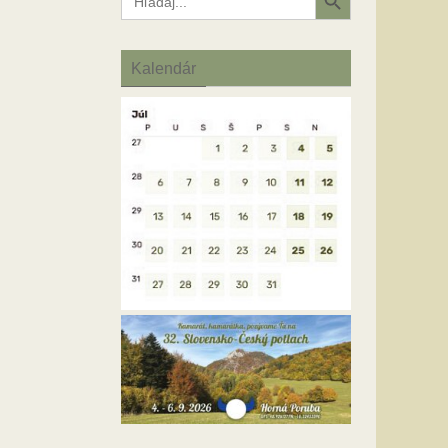
for:
Kalendár