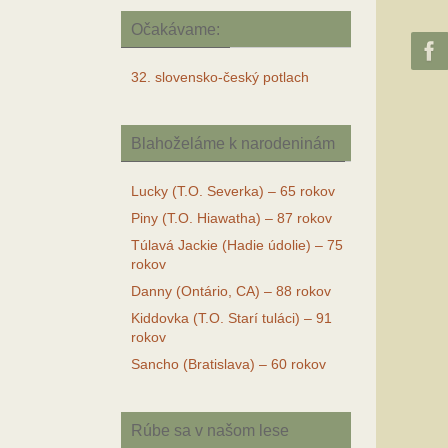
Očakávame:
32. slovensko-český potlach
Blahoželáme k narodeninám
Lucky (T.O. Severka) – 65 rokov
Piny (T.O. Hiawatha) – 87 rokov
Túlavá Jackie (Hadie údolie) – 75
rokov
Danny (Ontário, CA) – 88 rokov
Kiddovka (T.O. Starí tuláci) – 91
rokov
Sancho (Bratislava) – 60 rokov
Rúbe sa v našom lese