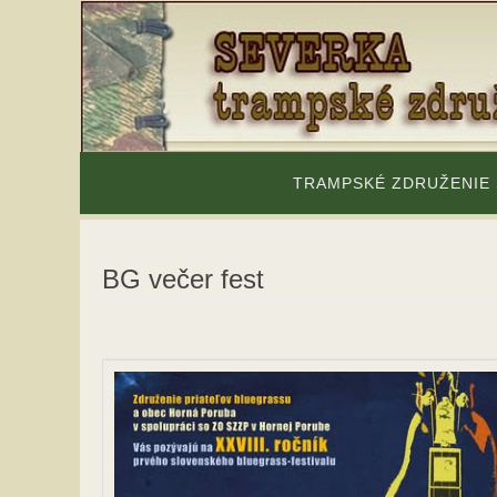
Skip
to
content
Skip
to
TRAMPSKÉ ZDRUŽENIE
content
BG večer fest