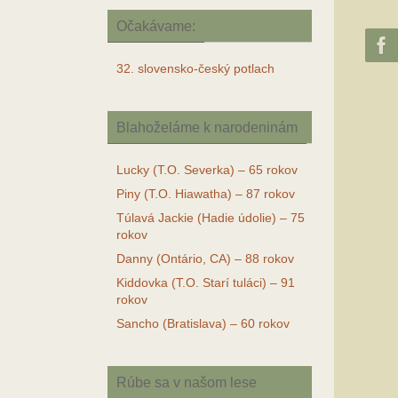
Očakávame:
32. slovensko-český potlach
Blahoželáme k narodeninám
Lucky (T.O. Severka) – 65 rokov
Piny (T.O. Hiawatha) – 87 rokov
Túlavá Jackie (Hadie údolie) – 75
rokov
Danny (Ontário, CA) – 88 rokov
Kiddovka (T.O. Starí tuláci) – 91
rokov
Sancho (Bratislava) – 60 rokov
Rúbe sa v našom lese