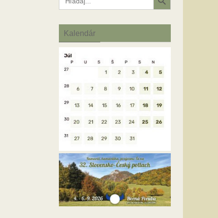
for:
Kalendár