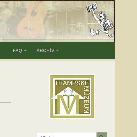
E
FAQ
ARCHÍV
Search Button
Search