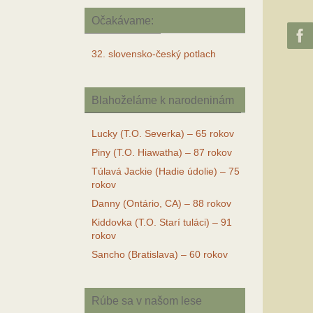
Očakávame:
32. slovensko-český potlach
Blahoželáme k narodeninám
Lucky (T.O. Severka) – 65 rokov
Piny (T.O. Hiawatha) – 87 rokov
Túlavá Jackie (Hadie údolie) – 75
rokov
Danny (Ontário, CA) – 88 rokov
Kiddovka (T.O. Starí tuláci) – 91
rokov
Sancho (Bratislava) – 60 rokov
Rúbe sa v našom lese