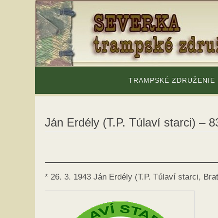
Skip
to
content
Skip
to
TRAMPSKÉ ZDRUŽENIE
content
Ján Erdély (T.P. Túlaví starci) – 
* 26. 3. 1943 Ján Erdély (T.P. Túlaví starci, Bra