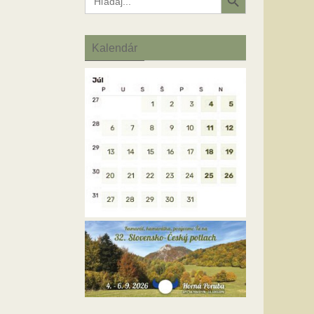
for:
Kalendár