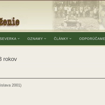
 SEVERKA
OZNAMY
ČLÁNKY
ODPORÚČAM
83 rokov
tislava 2001)