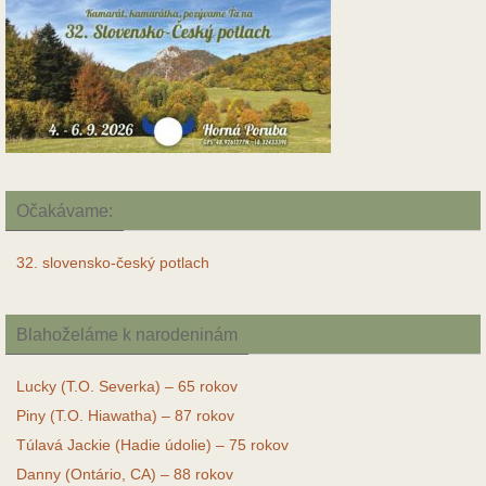
Očakávame:
32. slovensko-český potlach
Blahoželáme k narodeninám
Lucky (T.O. Severka) – 65 rokov
Piny (T.O. Hiawatha) – 87 rokov
Túlavá Jackie (Hadie údolie) – 75 rokov
Danny (Ontário, CA) – 88 rokov