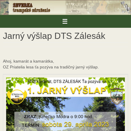
Skip
to
content
Jarný výšlap DTS Zálesák
Ahoj, kamarát a kamarátka,
OZ Priatelia lesa ťa pozýva na tradičný jarný výšlap.