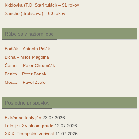
Kiddovka (T.O. Starí tuláci) – 91 rokov
Sancho (Bratislava) – 60 rokov
Rúbe sa v našom lese
Bodlák – Antonín Polák
Blcha – Miloš Magdina
Čemer – Peter Chromčák
Benito – Peter Banák
Mesác – Pavol Zvalo
Posledné príspevky:
Extrémne teplý jún
23.07.2026
Leto je už v plnom prúde
12.07.2026
XXIX. Trampská tvorivosť
11.07.2026