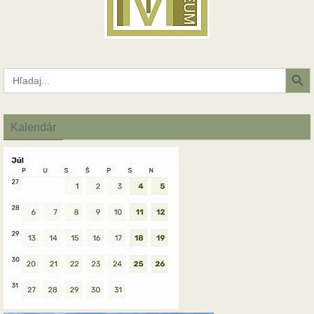
Search Button
Search
for:
Kalendár