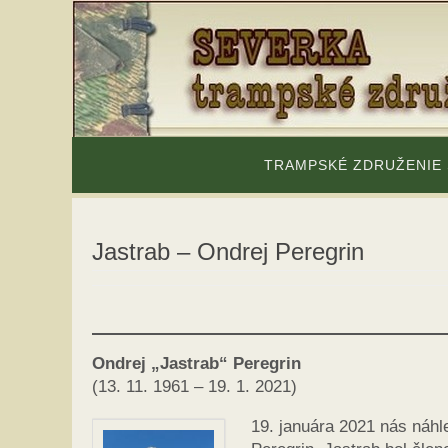
Skip
to
content
Skip
to
TRAMPSKÉ ZDRUŽENIE
content
Jastrab – Ondrej Peregrin
Ondrej „Jastrab“ Peregrin
(13. 11. 1961 – 19. 1. 2021)
19. januára 2021 nás náhl