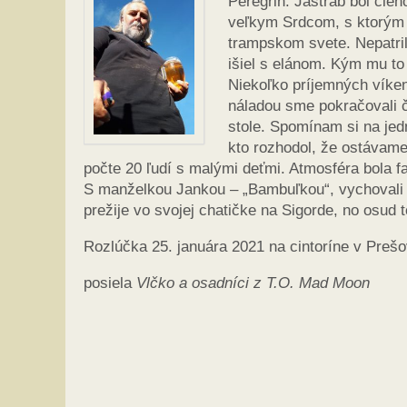
Peregrin. Jastrab bol č
veľkym Srdcom, s ktorým s
trampskom svete. Nepatril m
išiel s elánom. Kým mu to
Niekoľko príjemných víken
náladou sme pokračovali 
stole. Spomínam si na jedn
kto rozhodol, že ostávame
počte 20 ľudí s malými deťmi. Atmosféra bola 
S manželkou Jankou – „Bambuľkou“, vychovali dv
prežije vo svojej chatičke na Sigorde, no osud t
Rozlúčka 25. januára 2021 na cintoríne v Pres
posiela
Vlčko a osadníci z T.O. Mad Moon