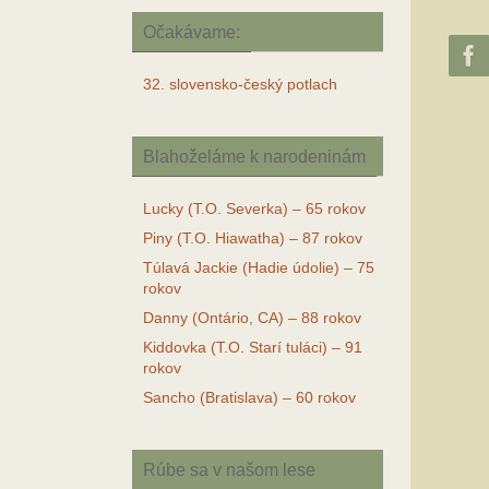
Očakávame:
32. slovensko-český potlach
Blahoželáme k narodeninám
Lucky (T.O. Severka) – 65 rokov
Piny (T.O. Hiawatha) – 87 rokov
Túlavá Jackie (Hadie údolie) – 75
rokov
Danny (Ontário, CA) – 88 rokov
Kiddovka (T.O. Starí tuláci) – 91
rokov
Sancho (Bratislava) – 60 rokov
Rúbe sa v našom lese