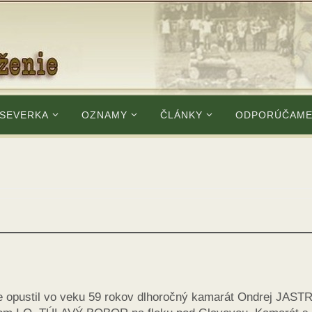
 SEVERKA
OZNAMY
ČLÁNKY
ODPORÚČAM
e opustil vo veku 59 rokov dlhoročný kamarát Ondrej JAST