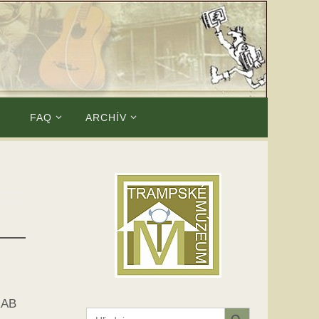
E
FAQ
ARCHÍV
RAB
Search Button
Search