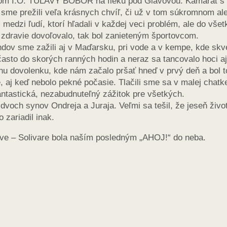
lenom I.O. TÚLAVÝ BOBOR na fleku pod Glavovou. Kamarát s
me prežili veľa krásnych chvíľ, či už v tom súkromnom al
edzi ľudí, ktorí hľadali v každej veci problém, ale do vše
 zdravie dovoľovalo, tak bol zanieteným športovcom.
dov sme zažili aj v Maďarsku, pri vode a v kempe, kde skv
často do skorých ranných hodin a neraz sa tancovalo hoci a
u dovolenku, kde nám začalo pršať hneď v prvý deň a bol t
, aj keď nebolo pekné počasie. Tlačili sme sa v malej chatk
fantastická, nezabudnuteľný zážitok pre všetkých.
och synov Ondreja a Juraja. Veľmi sa tešil, že jeseň živo
o zariadil inak.
̌ove – Solivare bola naším posledným „AHOJ!“ do neba.