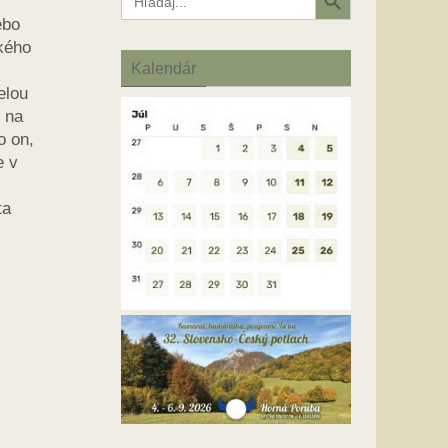
for:
ebo
tkého
Kalendár
elou
j na
o on,
e v
ta