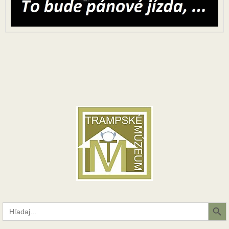
Search Button
Search
for: