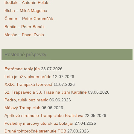
Bodlák – Antonín Polák
Blcha – Miloš Magdina
Čemer – Peter Chromčák
Benito – Peter Banák
Mesác – Pavol Zvalo
Posledné príspevky:
Extrémne teplý jún
23.07.2026
Leto je už v plnom prúde
12.07.2026
XXIX. Trampská tvorivosť
11.07.2026
52. Trapsavec a 33. Trasa na Jižní Karolině
09.06.2026
Pedro, tulák bez hranic
06.06.2026
Májový Tramp club
06.06.2026
Aprílové stretnutie Tramp clubu Bratislava
22.05.2026
Posledný marcový utorok už bola jar
27.04.2026
Druhé tohtoročné stretnutie TCB
27.03.2026