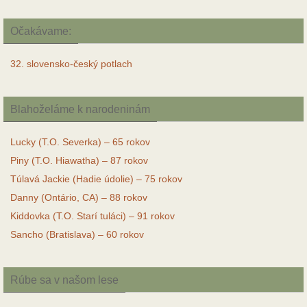
Očakávame:
32. slovensko-český potlach
Blahoželáme k narodeninám
Lucky (T.O. Severka) – 65 rokov
Piny (T.O. Hiawatha) – 87 rokov
Túlavá Jackie (Hadie údolie) – 75 rokov
Danny (Ontário, CA) – 88 rokov
Kiddovka (T.O. Starí tuláci) – 91 rokov
Sancho (Bratislava) – 60 rokov
Rúbe sa v našom lese