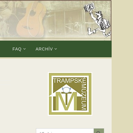
E
FAQ
ARCHÍV
Search Button
Search