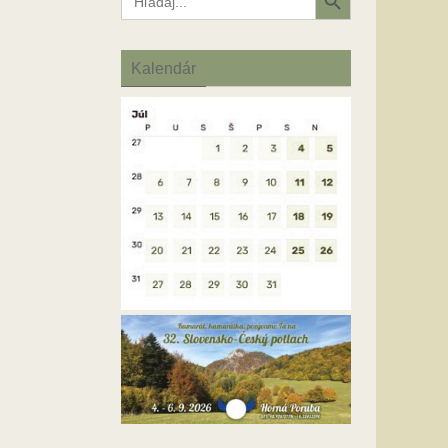
for:
Kalendár