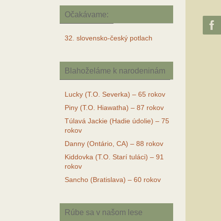
Očakávame:
32. slovensko-český potlach
Blahoželáme k narodeninám
Lucky (T.O. Severka) – 65 rokov
Piny (T.O. Hiawatha) – 87 rokov
Túlavá Jackie (Hadie údolie) – 75
rokov
Danny (Ontário, CA) – 88 rokov
Kiddovka (T.O. Starí tuláci) – 91
rokov
Sancho (Bratislava) – 60 rokov
Rúbe sa v našom lese