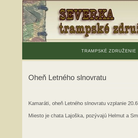
Skip
to
content
Skip
to
TRAMPSKÉ ZDRUŽENIE
content
Oheň Letného slnovratu
Kamaráti, oheň Letného slnovratu vzplanie 20.6
Miesto je chata Lajoška, pozývajú Helmut a Sm