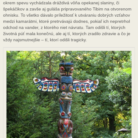
okrem spevu vychádzala dráždivá vôňa opekanej slaniny, či
špekáčikov a zavše aj guláša pripravovaného Tibim na otvorenom
ohnisku. To všetko dávalo príležitosť k utváraniu dobrých vzťahov
medzi kamarátmi, ktoré pretrvávajú dodnes, pokiaľ ich nepretrhol
odchod na vander, z ktorého niet návratu. Tam odišli tí, ktorých
životná púť mala konečnú, ale aj tí, ktorých zradilo zdravie a čo je
vždy najsmutnejšie – tí, ktorí odišli tragicky.