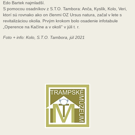
Edo Bartek najmladší.
S pomocou osadníkov z S.T.O. Tambora: Anča, Kyslík, Kolo, Veri,
ktorí sú rovnako ako on členmi OZ Ursus natura, začal v lete s
revitalizáciou okolia. Prvým krokom bolo osadenie infotabule
„Operence na Kačíne a v okolí“ v júli t. r.
Foto + info: Kolo, S.T.O. Tambora, júl 2021