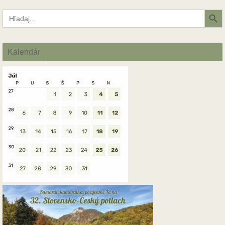
Search Button
Search
for:
Kalendár