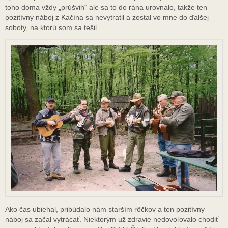
toho doma vždy „prúšvih“ ale sa to do rána urovnalo, takže ten
pozitívny náboj z Kačína sa nevytratil a zostal vo mne do ďalšej
soboty, na ktorú som sa tešil.
Ako čas ubiehal, pribúdalo nám starším rôčkov a ten pozitívny
náboj sa začal vytrácať. Niektorým už zdravie nedovoľovalo chodiť