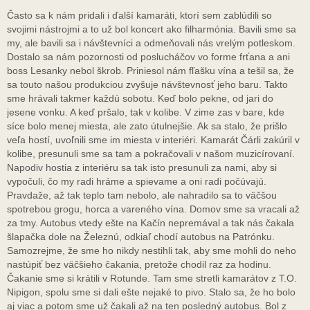
Často sa k nám pridali i ďalší kamaráti, ktorí sem zablúdili so
svojimi nástrojmi a to už bol koncert ako filharmónia. Bavili sme sa
my, ale bavili sa i návštevníci a odmeňovali nás vrelým potleskom.
Dostalo sa nám pozornosti od poslucháčov vo forme frťana a ani
boss Lesanky nebol škrob. Priniesol nám fľašku vína a tešil sa, že
sa touto našou produkciou zvyšuje návštevnosť jeho baru. Takto
sme hrávali takmer každú sobotu. Keď bolo pekne, od jari do
jesene vonku. A keď pršalo, tak v kolibe. V zime zas v bare, kde
síce bolo menej miesta, ale zato útulnejšie. Ak sa stalo, že prišlo
veľa hostí, uvoľnili sme im miesta v interiéri. Kamarát Čárli zakúril v
kolibe, presunuli sme sa tam a pokračovali v našom muzicírovaní.
Napodiv hostia z interiéru sa tak isto presunuli za nami, aby si
vypočuli, čo my radi hráme a spievame a oni radi počúvajú.
Pravdaže, až tak teplo tam nebolo, ale nahradilo sa to väčšou
spotrebou grogu, horca a vareného vína. Domov sme sa vracali až
za tmy. Autobus vtedy ešte na Kačín nepremával a tak nás čakala
šlapačka dole na Železnú, odkiaľ chodí autobus na Patrónku.
Samozrejme, že sme ho nikdy nestihli tak, aby sme mohli do neho
nastúpiť bez väčšieho čakania, pretože chodil raz za hodinu.
Čakanie sme si krátili v Rotunde. Tam sme stretli kamarátov z T.O.
Nipigon, spolu sme si dali ešte nejaké to pivo. Stalo sa, že ho bolo
aj viac a potom sme už čakali až na ten posledný autobus. Bol z