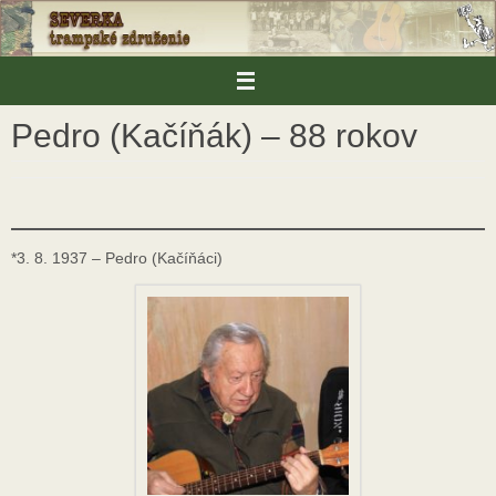
Skip
to
content
Pedro (Kačíňák) – 88 rokov
*3. 8. 1937 – Pedro (Kačíňáci)