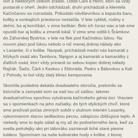
von a niektorých celkom zradilo. Odišli Čárli a Henri, ktorí sa vždy
postarali o oheň. Jedni odchádzali, druhí prichádzali a klientela
Kačínčanov sa rozrastala. Pribúdalo návštevníkov a kapacita baru,
koliby a vonkajších priestorov nestačila. V lete cyklisti, rodiny s
deťmi, ba aj koníčkári, v zime bežkári. Bolo ich čoraz viac a tak sme
opustili bar aj kolibu a zmenili lokál. V zime sme odišli k Šrámkovi
do Záhorskej Bystrice, v lete na flek pod Kačínskou lúkou. Na
novom placi pod lúkou nebolo o nič menej dobrej nálady ako
v Lesanke, či v kolibe. Naopak, prichádzali medzi nás kamaráti z
blízkych osád ako Tambora, Nipigon a aj kamaráti a kamarátky z
ďalších osád, ktorí vždy priniesli so sebou kopec dobrej nálady.
Rajčák, Šaďa, Čárli s Kavkou z Eldoráda, Pedro s Bábovkou a Kali
z Pohody, to bol vždy zlatý klinec kempovania.
Skončila posledná dekáda dvadsiateho storočia, prelomilo sa
tisícročie a zamyslel som sa nad tou už zašlou, takmer
dvadsaťročnou epochou vytvárania
kačínskeho génia loci.
Vraciam
sa v spomienkach na jeho začiatky, do tých idylických chvíľ, ktoré
sme prežívali počas zimných sobôt v útulnom interiéri Lesanky,
vykurovanom starou sedliackou pecou, sálajúcou zbližujúce teplo. A
niekedy sme to teplo sálali aj my až do podvečerného šera, keď za
svetla petrolejky ako pri táboráku zaznievali tiché staré piesne
tulákov. Spomínam na naše kulinárske hody v kolibe, z ktorej