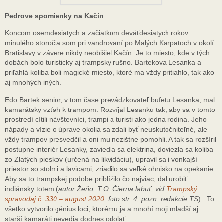
Pedrove spomienky na Kačín
Koncom osemdesiatych a začiatkom deväťdesiatych rokov
minulého storočia som pri vandrovaní po Malých Karpatoch v okolí
Bratislavy v závere nikdy neobišiel Kačín. Je to miesto, kde v tých
dobách bolo turisticky aj trampsky rušno. Bartekova Lesanka a
priľahlá koliba boli magické miesto, ktoré ma vždy pritiahlo, tak ako
aj mnohých iných.
Edo Bartek senior, v tom čase prevádzkovateľ bufetu Lesanka, mal
kamarátsky vzťah k trampom. Rozvíjal Lesanku tak, aby sa v tomto
prostredí cítili návštevníci, trampi a turisti ako jedna rodina. Jeho
nápady a vízie o úprave okolia sa zdali byť neuskutočniteľné, ale
vždy trampov presvedčil a oni mu nezištne pomohli. A tak sa rozšíril
postupne interiér Lesanky, zaviedla sa elektrina, doviezla sa koliba
zo Zlatých pieskov (určená na likvidáciu), upravil sa i vonkajší
priestor so stolmi a lavicami, zriadilo sa veľké ohnisko na opekanie.
Aby sa to trampskej podobe priblížilo čo najviac, dal urobiť
indiánsky totem (
autor Žeňo, T.O. Čierna labuť, viď
Trampský
spravodaj č. 330 – august 2020
, foto str. 4; pozn. redakcie TS
) . To
všetko vytvorilo génius loci, ktorému ja a mnohí moji mladší aj
starší kamaráti nevedia dodnes odolať.