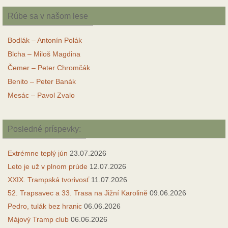
Rúbe sa v našom lese
Bodlák – Antonín Polák
Blcha – Miloš Magdina
Čemer – Peter Chromčák
Benito – Peter Banák
Mesác – Pavol Zvalo
Posledné príspevky:
Extrémne teplý jún
23.07.2026
Leto je už v plnom prúde
12.07.2026
XXIX. Trampská tvorivosť
11.07.2026
52. Trapsavec a 33. Trasa na Jižní Karolině
09.06.2026
Pedro, tulák bez hranic
06.06.2026
Májový Tramp club
06.06.2026