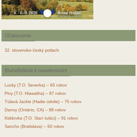
Očakávame:
32. slovensko-český potlach
Blahoželáme k narodeninám
Lucky (T.O. Severka) – 65 rokov
Piny (T.O. Hiawatha) – 87 rokov
Túlavá Jackie (Hadie údolie) – 75 rokov
Danny (Ontário, CA) – 88 rokov
Kiddovka (T.O. Starí tuláci) – 91 rokov
Sancho (Bratislava) – 60 rokov