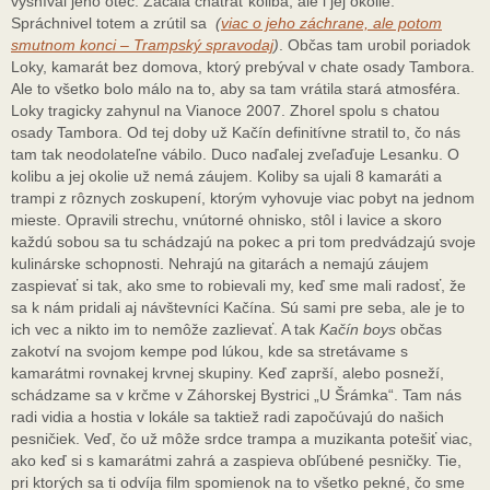
vysníval jeho otec. Začala chátrať koliba, ale i jej okolie.
Spráchnivel totem a zrútil sa
(
viac o jeho záchrane, ale potom
smutnom konci – Trampský spravodaj
)
. Občas tam urobil poriadok
Loky, kamarát bez domova, ktorý prebýval v chate osady Tambora.
Ale to všetko bolo málo na to, aby sa tam vrátila stará atmosféra.
Loky tragicky zahynul na Vianoce 2007. Zhorel spolu s chatou
osady Tambora. Od tej doby už Kačín definitívne stratil to, čo nás
tam tak neodolateľne vábilo. Duco naďalej zveľaďuje Lesanku. O
kolibu a jej okolie už nemá záujem. Koliby sa ujali 8 kamaráti a
trampi z rôznych zoskupení, ktorým vyhovuje viac pobyt na jednom
mieste. Opravili strechu, vnútorné ohnisko, stôl i lavice a skoro
každú sobou sa tu schádzajú na pokec a pri tom predvádzajú svoje
kulinárske schopnosti. Nehrajú na gitarách a nemajú záujem
zaspievať si tak, ako sme to robievali my, keď sme mali radosť, že
sa k nám pridali aj návštevníci Kačína. Sú sami pre seba, ale je to
ich vec a nikto im to nemôže zazlievať. A tak
Kačín boys
občas
zakotví na svojom kempe pod lúkou, kde sa stretávame s
kamarátmi rovnakej krvnej skupiny. Keď zaprší, alebo posneží,
schádzame sa v krčme v Záhorskej Bystrici „U Šrámka“. Tam nás
radi vidia a hostia v lokále sa taktiež radi započúvajú do našich
pesničiek. Veď, čo už môže srdce trampa a muzikanta potešiť viac,
ako keď si s kamarátmi zahrá a zaspieva obľúbené pesničky. Tie,
pri ktorých sa ti odvíja film spomienok na to všetko pekné, čo sme