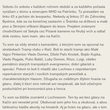
Sobotu čo sobotu v každom ročnom období a za každého počasia
vyrážam z domu a smerujem MHD na Patrónku. Tu presadám na
linku 43 a jachám do lesoparku. Niekedy aj linkou 37 do Záhorskej
Bystrice, kde sa na konečnej zastavím u Šrámka na držkovú a malé
pivo a Strmými vŕškami šliapem do lesov. Prejdem známymi
chodníčkami od Sekyla cez Písané kamene na Hrubý vrch a odtiaľ
dole cestou, kam inam, ako na Kačín.
Tu som sa vždy stretol s kamarátmi, s ktorými som sa spoznal na
stretávkach Tramp clubu v Rači. Boli to starší trampi ako Malé
Vajco Pinkerton Vlado Domes, Džeki Paľo Knotek, Bojdo Kupka,
Vlado Ragala, Pubo Baláž, Luby Domes, Rózo, Luigi, všetko
pamätníci starých trampských evergreenov, dobrí gitaristi a
speváci. Potom to boli tí mladší ako Lochnes s nepreberným
repertoárom starých i novších trampských pesničiek a
charakteristickým hlasom, Džugaňa so zvláštnym štýlom hrania na
gitaru, ďalej tí ktorí síce nehrali ani nespievali, ale boli vďačnými
poslucháčmi pri konzumácii piva a horca.
Tu som sa bližšie zoznámil z Lochnesom. Ten by asi bez gitary na
Kačín ani nevedel prísť. Obdivoval som jeho hru a okukoval, s akou
ľahkosťou hádže akordy na hmatník. Aj ja hrám na gitaru, ale v tom