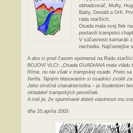
obhadzovač, Mufty, Hugo
Batty, Donald a Orfi. P
rada starších.
Osada mala svoj flek na
postavili trampskú chaj
V súčasnosti kamaráti z
nechodia. Najčastejšie s
A ako si pred časom spomenul na Radu starší
BOJOVÍ VLCI:
„Osada GUADIANA mala vládu triu
Ríme, no nie však v trampskej osade. Preto sa 
šerifa. Tajným hlasovaním si osadníci zvolili z
Jeho stručná charakteristika – je študentom biol
skladateľ trampských pesničiek.
A isté je, že spomínané dobré vlastnosti mu zos
dňa 10.apríla 2003