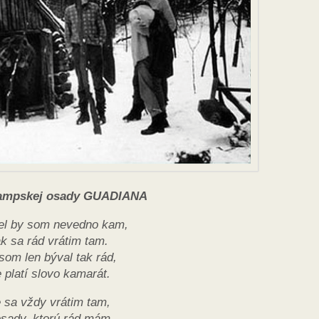
ampskej osady GUADIANA
el by som nevedno kam,
ak sa rád vrátim tam.
som len býval tak rád,
 platí slovo kamarát.
e sa vždy vrátim tam,
osady, ktorú rád mám.