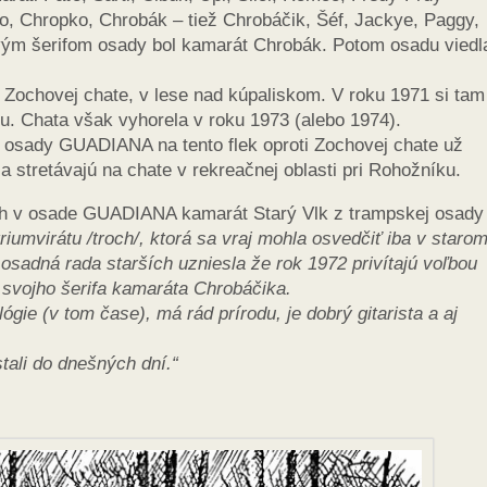
, Chropko, Chrobák – tiež Chrobáčik, Šéf, Jackye, Paggy,
rvým šerifom osady bol kamarát Chrobák. Potom osadu viedl
 Zochovej chate, v lese nad kúpaliskom. V roku 1971 si tam
du. Chata však vyhorela v roku 1973 (alebo 1974).
 osady GUADIANA na tento flek oproti Zochovej chate už
a stretávajú na chate v rekreačnej oblasti pri Rohožníku.
ch v osade GUADIANA kamarát Starý Vlk z trampskej osady
mvirátu /troch/, ktorá sa vraj mohla osvedčiť iba v staro
osadná rada starších uzniesla že rok 1972 privítajú voľbou
a svojho šerifa kamaráta Chrobáčika.
ógie (v tom čase), má rád prírodu, je dobrý gitarista a aj
tali do dnešných dní.“