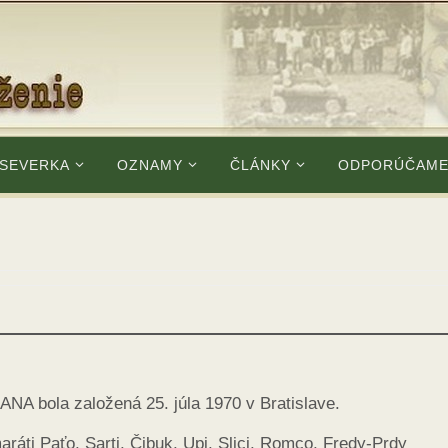
 SEVERKA
OZNAMY
ČLÁNKY
ODPORÚČAM
A bola založená 25. júla 1970 v Bratislave.
maráti Paťo, Sarti, Čibuk, Upi, Slici, Romco, Fredy-Prdy