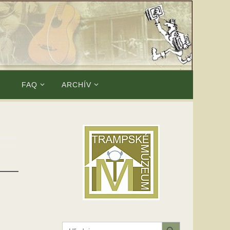
E
FAQ
ARCHÍV
Search Button
Search