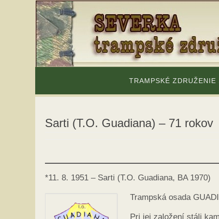
Skip
to
content
Skip
to
TRAMPSKÉ ZDRUŽENIE
content
Sarti (T.O. Guadiana) – 71 rokov
*11. 8. 1951 – Sarti (T.O. Guadiana, BA 1970)
Trampská osada GUADIAN
Pri jej založení stáli ka