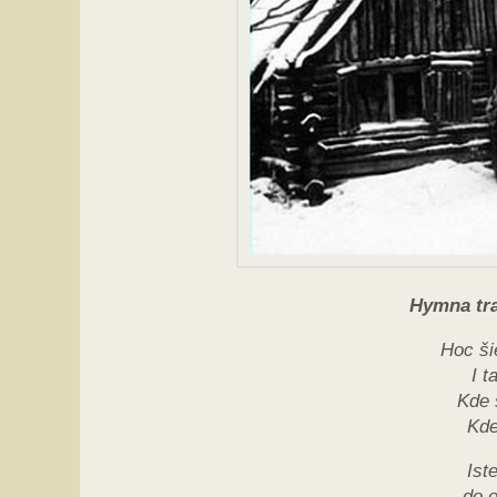
Hymna tr
Hoc ši
I t
Kde 
Kde
Ist
do 