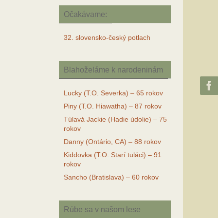
Očakávame:
32. slovensko-český potlach
Blahoželáme k narodeninám
Lucky (T.O. Severka) – 65 rokov
Piny (T.O. Hiawatha) – 87 rokov
Túlavá Jackie (Hadie údolie) – 75
rokov
Danny (Ontário, CA) – 88 rokov
Kiddovka (T.O. Starí tuláci) – 91
rokov
Sancho (Bratislava) – 60 rokov
Rúbe sa v našom lese