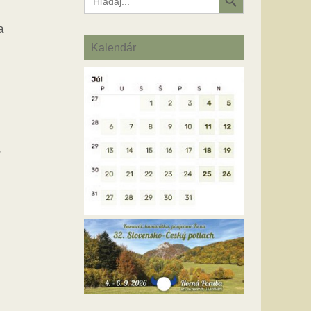
for:
a
Kalendár
m