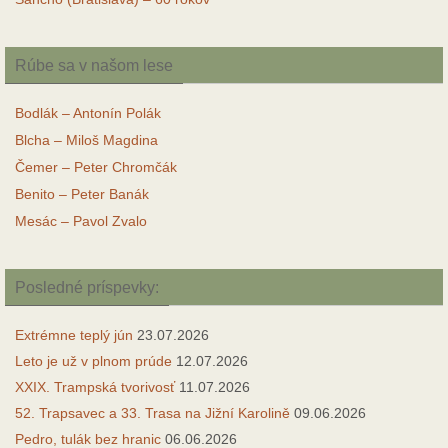
Rúbe sa v našom lese
Bodlák – Antonín Polák
Blcha – Miloš Magdina
Čemer – Peter Chromčák
Benito – Peter Banák
Mesác – Pavol Zvalo
Posledné príspevky:
Extrémne teplý jún
23.07.2026
Leto je už v plnom prúde
12.07.2026
XXIX. Trampská tvorivosť
11.07.2026
52. Trapsavec a 33. Trasa na Jižní Karolině
09.06.2026
Pedro, tulák bez hranic
06.06.2026