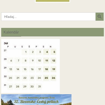
Search Button
Search
for:
Kalendár