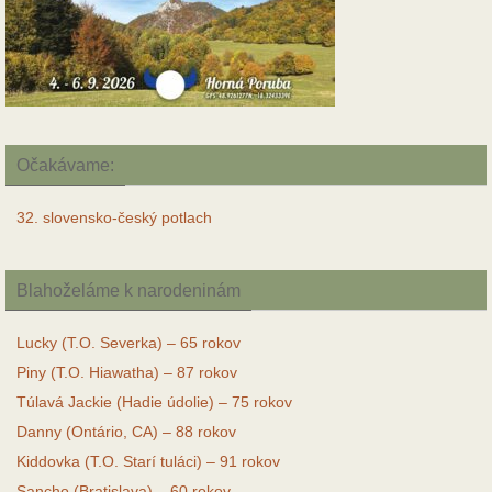
Očakávame:
32. slovensko-český potlach
Blahoželáme k narodeninám
Lucky (T.O. Severka) – 65 rokov
Piny (T.O. Hiawatha) – 87 rokov
Túlavá Jackie (Hadie údolie) – 75 rokov
Danny (Ontário, CA) – 88 rokov
Kiddovka (T.O. Starí tuláci) – 91 rokov
Sancho (Bratislava) – 60 rokov