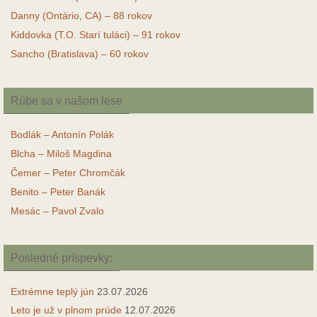
Danny (Ontário, CA) – 88 rokov
Kiddovka (T.O. Starí tuláci) – 91 rokov
Sancho (Bratislava) – 60 rokov
Rúbe sa v našom lese
Bodlák – Antonín Polák
Blcha – Miloš Magdina
Čemer – Peter Chromčák
Benito – Peter Banák
Mesác – Pavol Zvalo
Posledné príspevky:
Extrémne teplý jún
23.07.2026
Leto je už v plnom prúde
12.07.2026