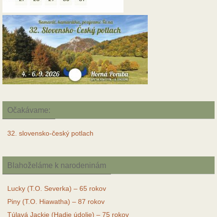
Očakávame:
32. slovensko-český potlach
Blahoželáme k narodeninám
Lucky (T.O. Severka) – 65 rokov
Piny (T.O. Hiawatha) – 87 rokov
Túlavá Jackie (Hadie údolie) – 75 rokov