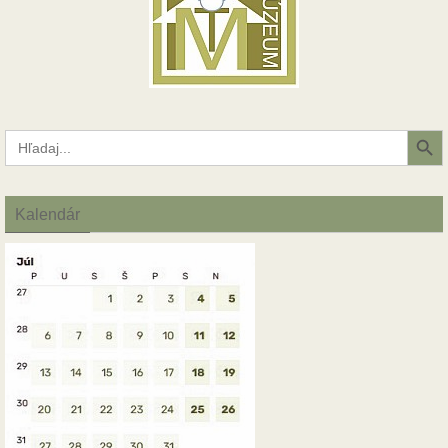
Search Button
Search
for:
Kalendár