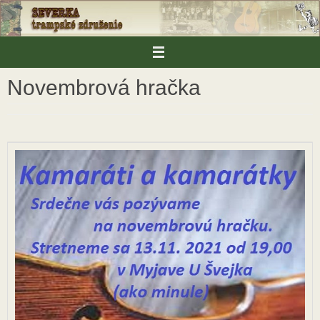
Skip
to
content
Novembrová hračka