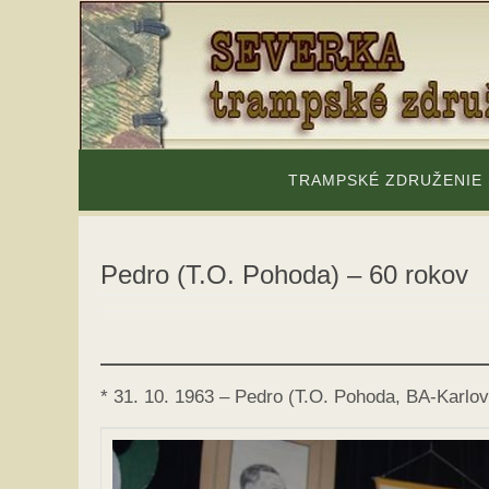
Skip
to
content
Skip
to
TRAMPSKÉ ZDRUŽENIE
content
Pedro (T.O. Pohoda) – 60 rokov
* 31. 10. 1963 – Pedro (T.O. Pohoda, BA-Karlo