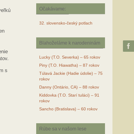
Očakávame:
veľkú
32. slovensko-český potlach
en
Blahoželáme k narodeninám
enie
Lucky (T.O. Severka) – 65 rokov
tov.
Piny (T.O. Hiawatha) – 87 rokov
um s
Túlavá Jackie (Hadie údolie) – 75
rokov
Danny (Ontário, CA) – 88 rokov
Kiddovka (T.O. Starí tuláci) – 91
rokov
Sancho (Bratislava) – 60 rokov
Rúbe sa v našom lese