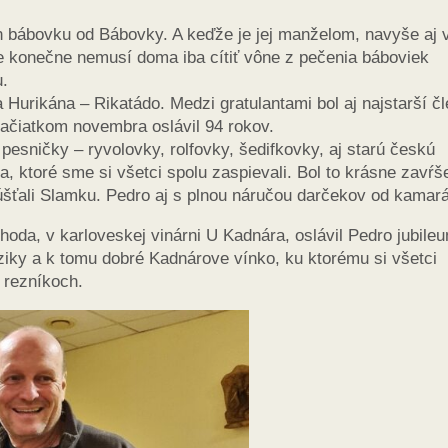
on bábovku od Bábovky. A keďže je jej manželom, navyše aj 
že konečne nemusí doma iba cítiť vône z pečenia báboviek
u.
 Hurikána – Rikatádo. Medzi gratulantami bol aj najstarší čl
začiatkom novembra oslávil 94 rokov.
pesničky – ryvolovky, rolfovky, šedifkovky, aj starú českú
a, ktoré sme si všetci spolu zaspievali. Bol to krásne zavŕš
úšťali Slamku. Pedro aj s plnou náručou darčekov od kamará
oda, v karloveskej vinárni U Kadnára, oslávil Pedro jubile
ziky a k tomu dobré Kadnárove vínko, ku ktorému si všetci
 rezníkoch.