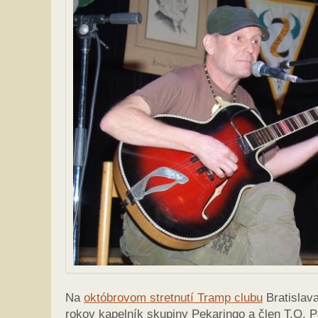
Na
októbrovom stretnutí Tramp clubu
Bratislava
rokov kapelník skupiny Pekaringo a člen T.O. 