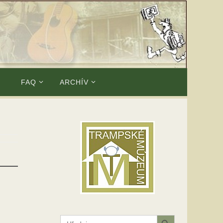
E
FAQ
ARCHÍV
Search Button
Search