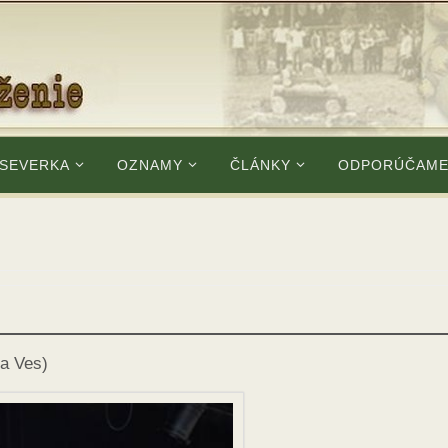
 SEVERKA
OZNAMY
ČLÁNKY
ODPORÚČAM
va Ves)