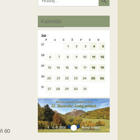
for:
Kalendár
eň 60