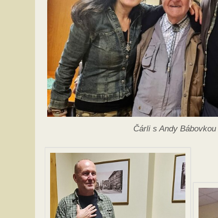
Čárli s Andy Bábovkou