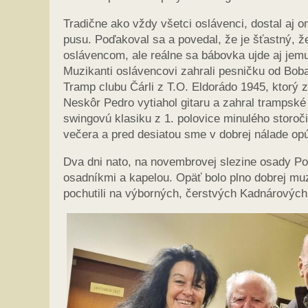
Tradične ako vždy všetci oslávenci, dostal aj 
pusu. Poďakoval sa a povedal, že je šťastný, 
oslávencom, ale reálne sa bábovka ujde aj jem
Muzikanti oslávencovi zahrali pesničku od Boba
Tramp clubu Čárli z T.O. Eldorádo 1945, ktorý 
Neskôr Pedro vytiahol gitaru a zahral trampské 
swingovú klasiku z 1. polovice minulého storoči
večera a pred desiatou sme v dobrej nálade op
Dva dni nato, na novembrovej slezine osady Poh
osadníkmi a kapelou. Opäť bolo plno dobrej mu
pochutili na výborných, čerstvých Kadnárových