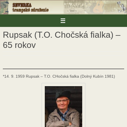
Skip
to
content
Rupsak (T.O. Chočská fialka) –
65 rokov
*14. 9. 1959 Rupsak – T.O. CHočská fialka (Dolný Kubín 1981)