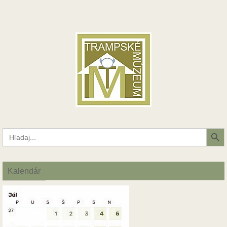
Search Button
Search
for:
Kalendár