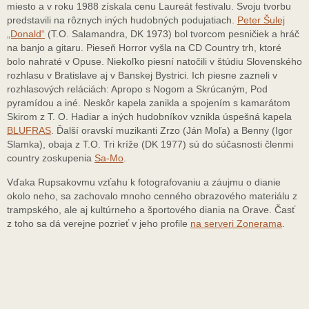
miesto a v roku 1988 získala cenu Laureát festivalu. Svoju tvorbu
predstavili na rôznych iných hudobných podujatiach.
Peter Šulej
„Donald“
(T.O. Salamandra, DK 1973) bol tvorcom pesničiek a hráč
na banjo a gitaru. Pieseň Horror vyšla na CD Country trh, ktoré
bolo nahraté v Opuse. Niekoľko piesní natočili v štúdiu Slovenského
rozhlasu v Bratislave aj v Banskej Bystrici. Ich piesne zazneli v
rozhlasových reláciách: Apropo s Nogom a Skrúcaným, Pod
pyramídou a iné. Neskôr kapela zanikla a spojením s kamarátom
Skirom z T. O. Hadiar a iných hudobníkov vznikla úspešná kapela
BLUFRAS
. Ďalší oravskí muzikanti Zrzo (Ján Moľa) a Benny (Igor
Slamka), obaja z T.O. Tri kríže (DK 1977) sú do súčasnosti členmi
country zoskupenia
Sa-Mo
.
Vďaka Rupsakovmu vzťahu k fotografovaniu a záujmu o dianie
okolo neho, sa zachovalo mnoho cenného obrazového materiálu z
trampského, ale aj kultúrneho a športového diania na Orave. Časť
z toho sa dá verejne pozrieť v jeho profile
na serveri Zonerama
.