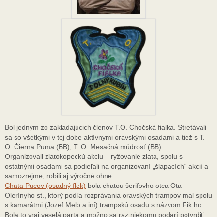
Bol jedným zo zakladajúcich členov T.O. Chočská fialka. Stretávali
sa so všetkými v tej dobe aktívnymi oravskými osadami a tiež s T.
O. Čierna Puma (BB), T. O. Mesačná múdrosť (BB).
Organizovali zlatokopeckú akciu – ryžovanie zlata, spolu s
ostatnými osadami sa podieľali na organizovaní „šlapacích“ akcií a
samozrejme, robili aj výročné ohne.
Chata Pucov (osadný flek)
bola chatou šerifovho otca Ota
Olerínyho st., ktorý podľa rozprávania oravských trampov mal spolu
s kamarátmi (Jozef Melo a iní) trampskú osadu s názvom Fik ho.
Bola to vraj veselá parta a možno sa raz niekomu podarí potvrdiť