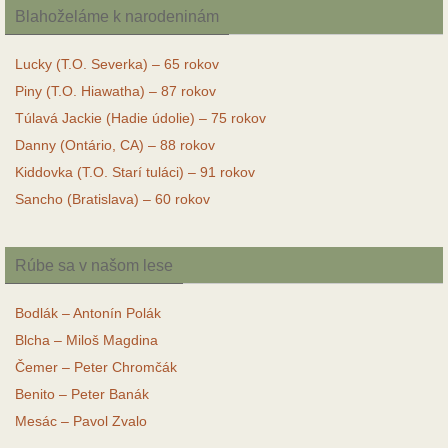
Blahoželáme k narodeninám
Lucky (T.O. Severka) – 65 rokov
Piny (T.O. Hiawatha) – 87 rokov
Túlavá Jackie (Hadie údolie) – 75 rokov
Danny (Ontário, CA) – 88 rokov
Kiddovka (T.O. Starí tuláci) – 91 rokov
Sancho (Bratislava) – 60 rokov
Rúbe sa v našom lese
Bodlák – Antonín Polák
Blcha – Miloš Magdina
Čemer – Peter Chromčák
Benito – Peter Banák
Mesác – Pavol Zvalo