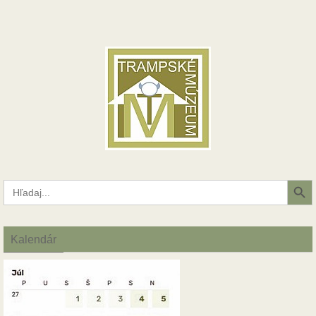
Search Button
Search
for:
Kalendár