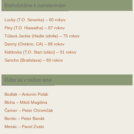
Blahoželáme k narodeninám
Lucky (T.O. Severka) – 65 rokov
Piny (T.O. Hiawatha) – 87 rokov
Túlavá Jackie (Hadie údolie) – 75 rokov
Danny (Ontário, CA) – 88 rokov
Kiddovka (T.O. Starí tuláci) – 91 rokov
Sancho (Bratislava) – 60 rokov
Rúbe sa v našom lese
Bodlák – Antonín Polák
Blcha – Miloš Magdina
Čemer – Peter Chromčák
Benito – Peter Banák
Mesác – Pavol Zvalo