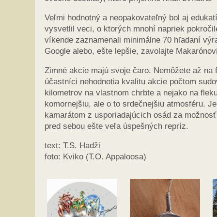
Veľmi hodnotný a neopakovateľný bol aj edukat
vysvetlil veci, o ktorých mnohí napriek pokroči
víkende zaznamenali minimálne 70 hľadaní výra
Google alebo, ešte lepšie, zavolajte Makarónovi
Zimné akcie majú svoje čaro. Nemôžete až na fl
účastníci nehodnotia kvalitu akcie počtom sudo
kilometrov na vlastnom chrbte a nejako na fle
komornejšiu, ale o to srdečnejšiu atmosféru. Je
kamarátom z usporiadajúcich osád za možnosť p
pred sebou ešte veľa úspešných repríz.
text: T.S. Hadži
foto: Kviko (T.O. Appaloosa)