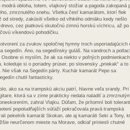
 modrá obloha, totem, vlajkový stožiar a pagoda zakopaná 
ého, zmrznutého snehu. Všetka česť kamarátom, ktorí flek
už od stredy, zakúsili všetko od vlhkého odmäku kedy nešlo
 drevo, cez piatkovú skutočnú zimnú horskú víchricu, až po
čovú víkendovú pohodičku.
 otvorení za zvukov spoločnej hymny troch usporiadajúcich
na segedín. Áno, na segedínsky guláš. Na vandroch a potla
e. Osobne si myslím, že ak sa niekto v poľných podmienkach
 koleduje si o poriadny prúser, po slovensky „priekak“ a to
 Nie však na Segedín párty. Kuchár kamarát Pepo sa
gedín chutil fantasticky.
olo, ako sa na trampskú akciu patrí, hlavne veľa srandy. Pri
are, ktorá sa v zime prakticky nedala naladiť a zmrznutým
neskorením, zahral Vlajku. Dúfam, že prítomní boli tolerant
otení popoludňajších súťaží pokračovala pravá trampská
ali pekelník kamarát Skokan, ale aj kamaráti Seki a Tony, kt
žšie neurčenom mieste na Morave, odkiaľ priniesli chutné