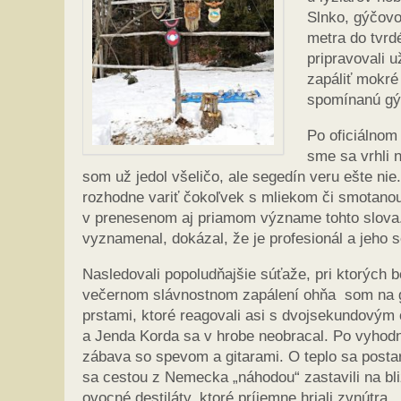
Slnko, gýčovo
metra do tvrd
pripravovali 
zapáliť mokré
spomínanú gý
Po oficiálnom
sme sa vrhli 
som už jedol všeličo, ale segedín veru ešte ni
rozhodne variť čokoľvek s mliekom či smotanou,
v prenesenom aj priamom význame tohto slova.
vyznamenal, dokázal, že je profesionál a jeho se
Nasledovali popoludňajšie súťaže, pri ktorých b
večernom slávnostnom zapálení ohňa som na git
prstami, ktoré reagovali asi s dvojsekundovým o
a Jenda Korda sa v hrobe neobracal. Po vyhodn
zábava so spevom a gitarami. O teplo sa postar
sa cestou z Nemecka „náhodou“ zastavili na bli
ovocné destiláty, ktoré príjemne hriali zvnútra.