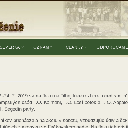
 SEVERKA
OZNAMY
ČLÁNKY
ODPORÚČAM
.-24. 2. 2019 sa na fleku na Dlhej lúke rozhorel oheň spoloč
rampských osád T.O. Kajmani, T.O. Losí potok a T. O. Appal
. Segedín párty.
níkov prichádzala na akciu v sobotu, vzbudzujúc údiv a šok
bľujúcich zjazdovku vo Fačkovskom sedle. Na fleku ich priví