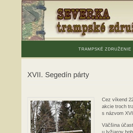
Skip
to
content
Skip
to
TRAMPSKÉ ZDRUŽENIE
content
XVII. Segedín párty
Cez víkend 22
akcie troch t
s názvom XVII
Väčšina účast
u lyžiarov ho