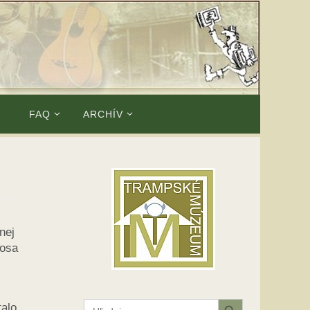
E
FAQ
ARCHÍV
nej
oosa
Search Button
Search
talo