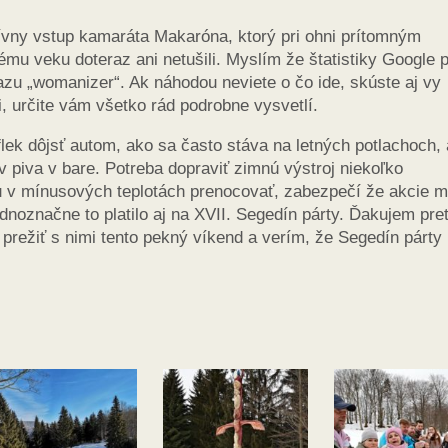
ívny vstup kamaráta Makaróna, ktorý pri ohni prítomným
lému veku doteraz ani netušili. Myslím že štatistiky Google 
zu „womanizer“. Ak náhodou neviete o čo ide, skúste aj vy
, určite vám všetko rád podrobne vysvetlí.
ek dôjsť autom, ako sa často stáva na letných potlachoch, 
v piva v bare. Potreba dopraviť zimnú výstroj niekoľko
ku v mínusových teplotách prenocovať, zabezpečí že akcie m
dnoznačne to platilo aj na XVII. Segedín párty. Ďakujem pre
režiť s nimi tento pekný víkend a verím, že Segedín párty