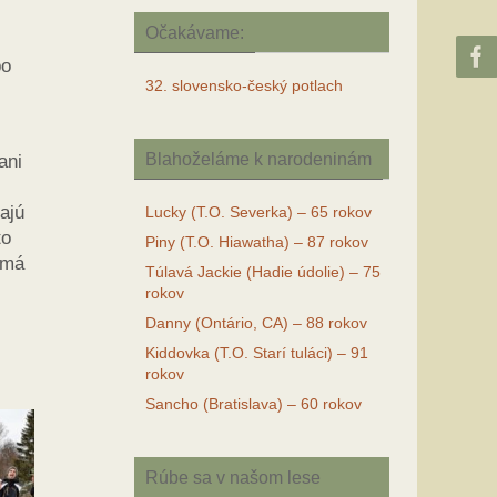
Očakávame:
po
32. slovensko-český potlach
Blahoželáme k narodeninám
ani
ajú
Lucky (T.O. Severka) – 65 rokov
to
Piny (T.O. Hiawatha) – 87 rokov
 má
Túlavá Jackie (Hadie údolie) – 75
rokov
Danny (Ontário, CA) – 88 rokov
Kiddovka (T.O. Starí tuláci) – 91
rokov
Sancho (Bratislava) – 60 rokov
Rúbe sa v našom lese