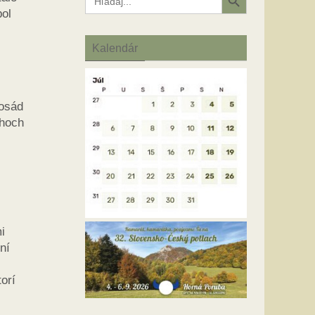
for:
pol
Kalendár
 osád
choch
i
ní
orí