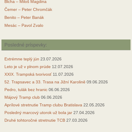
Blcha – Miloš Magdina
Čemer – Peter Chromčák
Benito – Peter Banák
Mesác – Pavol Zvalo
Posledné príspevky:
Extrémne teplý jún
23.07.2026
Leto je už v plnom prúde
12.07.2026
XXIX. Trampská tvorivosť
11.07.2026
52. Trapsavec a 33. Trasa na Jižní Karolině
09.06.2026
Pedro, tulák bez hranic
06.06.2026
Májový Tramp club
06.06.2026
Aprílové stretnutie Tramp clubu Bratislava
22.05.2026
Posledný marcový utorok už bola jar
27.04.2026
Druhé tohtoročné stretnutie TCB
27.03.2026