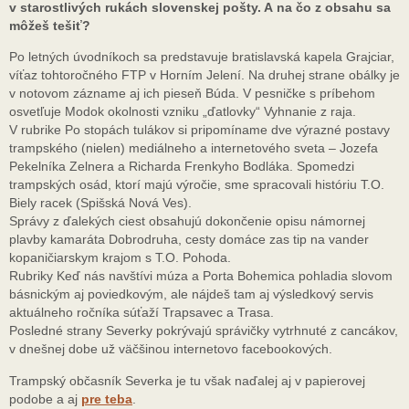
v starostlivých rukách slovenskej pošty. A na čo z obsahu sa
môžeš tešiť?
Po letných úvodníkoch sa predstavuje bratislavská kapela Grajciar,
víťaz tohtoročného FTP v Horním Jelení. Na druhej strane obálky je
v notovom zázname aj ich pieseň Búda. V pesničke s príbehom
osvetľuje Modok okolnosti vzniku „ďatlovky“ Vyhnanie z raja.
V rubrike Po stopách tulákov si pripomíname dve výrazné postavy
trampského (nielen) mediálneho a internetového sveta – Jozefa
Pekelníka Zelnera a Richarda Frenkyho Bodláka. Spomedzi
trampských osád, ktorí majú výročie, sme spracovali históriu T.O.
Biely racek (Spišská Nová Ves).
Správy z ďalekých ciest obsahujú dokončenie opisu námornej
plavby kamaráta Dobrodruha, cesty domáce zas tip na vander
kopaničiarskym krajom s T.O. Pohoda.
Rubriky Keď nás navštívi múza a Porta Bohemica pohladia slovom
básnickým aj poviedkovým, ale nájdeš tam aj výsledkový servis
aktuálneho ročníka súťaží Trapsavec a Trasa.
Posledné strany Severky pokrývajú správičky vytrhnuté z cancákov,
v dnešnej dobe už väčšinou internetovo facebookových.
Trampský občasník Severka je tu však naďalej aj v papierovej
podobe a aj
pre teba
.