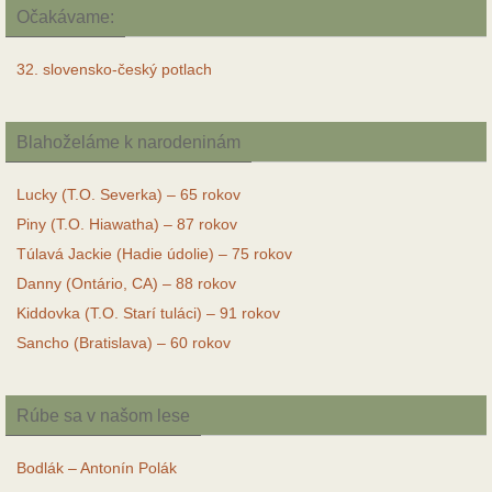
Očakávame:
32. slovensko-český potlach
Blahoželáme k narodeninám
Lucky (T.O. Severka) – 65 rokov
Piny (T.O. Hiawatha) – 87 rokov
Túlavá Jackie (Hadie údolie) – 75 rokov
Danny (Ontário, CA) – 88 rokov
Kiddovka (T.O. Starí tuláci) – 91 rokov
Sancho (Bratislava) – 60 rokov
Rúbe sa v našom lese
Bodlák – Antonín Polák