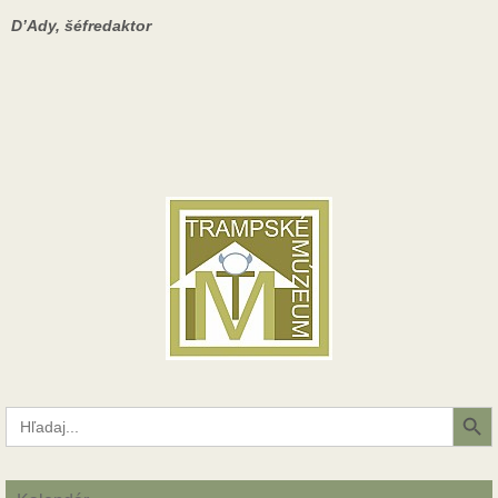
D’Ady, šéfredaktor
Search Button
Search
for: