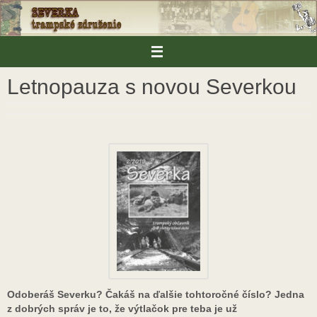
Skip
to
content
Letnopauza s novou Severkou
Odoberáš Severku? Čakáš na ďalšie tohtoročné číslo? Jedna
z dobrých správ je to, že výtlačok pre teba je už