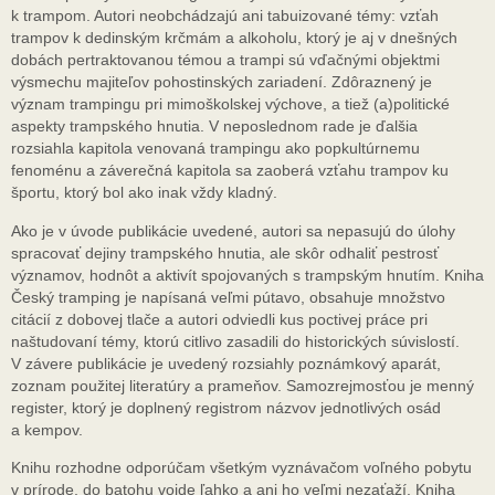
k trampom. Autori neobchádzajú ani tabuizované témy: vzťah
trampov k dedinským krčmám a alkoholu, ktorý je aj v dnešných
dobách pertraktovanou témou a trampi sú vďačnými objektmi
výsmechu majiteľov pohostinských zariadení. Zdôraznený je
význam trampingu pri mimoškolskej výchove, a tiež (a)politické
aspekty trampského hnutia. V neposlednom rade je ďalšia
rozsiahla kapitola venovaná trampingu ako popkultúrnemu
fenoménu a záverečná kapitola sa zaoberá vzťahu trampov ku
športu, ktorý bol ako inak vždy kladný.
Ako je v úvode publikácie uvedené, autori sa nepasujú do úlohy
spracovať dejiny trampského hnutia, ale skôr odhaliť pestrosť
významov, hodnôt a aktivít spojovaných s trampským hnutím. Kniha
Český tramping je napísaná veľmi pútavo, obsahuje množstvo
citácií z dobovej tlače a autori odviedli kus poctivej práce pri
naštudovaní témy, ktorú citlivo zasadili do historických súvislostí.
V závere publikácie je uvedený rozsiahly poznámkový aparát,
zoznam použitej literatúry a prameňov. Samozrejmosťou je menný
register, ktorý je doplnený registrom názvov jednotlivých osád
a kempov.
Knihu rozhodne odporúčam všetkým vyznávačom voľného pobytu
v prírode, do batohu vojde ľahko a ani ho veľmi nezaťaží. Kniha