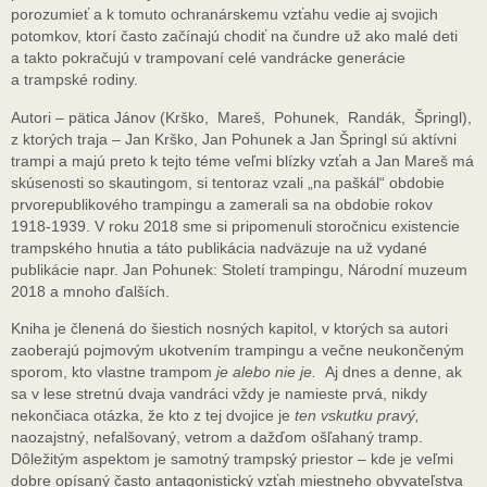
porozumieť a k tomuto ochranárskemu vzťahu vedie aj svojich
potomkov, ktorí často začínajú chodiť na čundre už ako malé deti
a takto pokračujú v trampovaní celé vandrácke generácie
a trampské rodiny.
Autori – pätica Jánov (Krško, Mareš, Pohunek, Randák, Špringl),
z ktorých traja – Jan Krško, Jan Pohunek a Jan Špringl sú aktívni
trampi a majú preto k tejto téme veľmi blízky vzťah a Jan Mareš má
skúsenosti so skautingom, si tentoraz vzali „na paškál“ obdobie
prvorepublikového trampingu a zamerali sa na obdobie rokov
1918-1939. V roku 2018 sme si pripomenuli storočnicu existencie
trampského hnutia a táto publikácia nadväzuje na už vydané
publikácie napr. Jan Pohunek: Století trampingu, Národní muzeum
2018 a mnoho ďalších.
Kniha je členená do šiestich nosných kapitol, v ktorých sa autori
zaoberajú pojmovým ukotvením trampingu a večne neukončeným
sporom, kto vlastne trampom
je alebo nie je.
Aj dnes a denne, ak
sa v lese stretnú dvaja vandráci vždy je namieste prvá, nikdy
nekončiaca otázka, že kto z tej dvojice je
ten vskutku pravý,
naozajstný, nefalšovaný, vetrom a dažďom ošľahaný tramp.
Dôležitým aspektom je samotný trampský priestor – kde je veľmi
dobre opísaný často antagonistický vzťah miestneho obyvateľstva