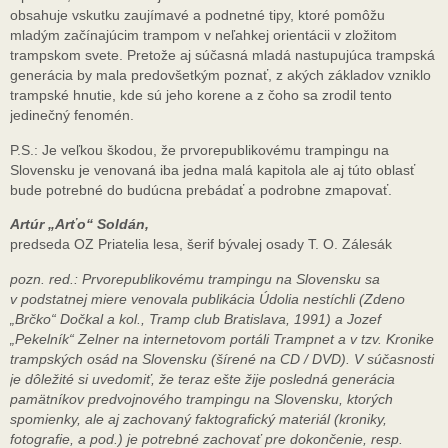
obsahuje vskutku zaujímavé a podnetné tipy, ktoré pomôžu
mladým začínajúcim trampom v neľahkej orientácii v zložitom
trampskom svete. Pretože aj súčasná mladá nastupujúca trampská
generácia by mala predovšetkým poznať, z akých základov vzniklo
trampské hnutie, kde sú jeho korene a z čoho sa zrodil tento
jedinečný fenomén.
P.S.: Je veľkou škodou, že prvorepublikovému trampingu na
Slovensku je venovaná iba jedna malá kapitola ale aj túto oblasť
bude potrebné do budúcna prebádať a podrobne zmapovať.
Artúr „Arťo“ Soldán,
predseda OZ Priatelia lesa, šerif bývalej osady T. O. Zálesák
pozn. red.: Prvorepublikovému trampingu na Slovensku sa
v podstatnej miere venovala publikácia Údolia nestíchli (Zdeno
„Brčko“ Dočkal a kol., Tramp club Bratislava, 1991) a Jozef
„Pekelník“ Zelner na internetovom portáli Trampnet a v tzv. Kronike
trampských osád na Slovensku (šírené na CD / DVD). V súčasnosti
je dôležité si uvedomiť, že teraz ešte žije posledná generácia
pamätníkov predvojnového trampingu na Slovensku, ktorých
spomienky, ale aj zachovaný faktografický materiál (kroniky,
fotografie, a pod.) je potrebné zachovať pre dokončenie, resp.