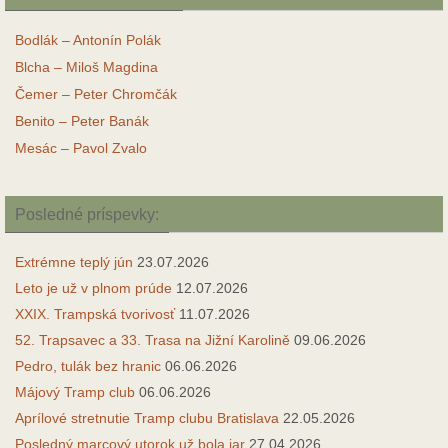
Bodlák – Antonín Polák
Blcha – Miloš Magdina
Čemer – Peter Chromčák
Benito – Peter Banák
Mesác – Pavol Zvalo
Posledné príspevky:
Extrémne teplý jún
23.07.2026
Leto je už v plnom prúde
12.07.2026
XXIX. Trampská tvorivosť
11.07.2026
52. Trapsavec a 33. Trasa na Jižní Karolině
09.06.2026
Pedro, tulák bez hranic
06.06.2026
Májový Tramp club
06.06.2026
Aprílové stretnutie Tramp clubu Bratislava
22.05.2026
Posledný marcový utorok už bola jar
27.04.2026