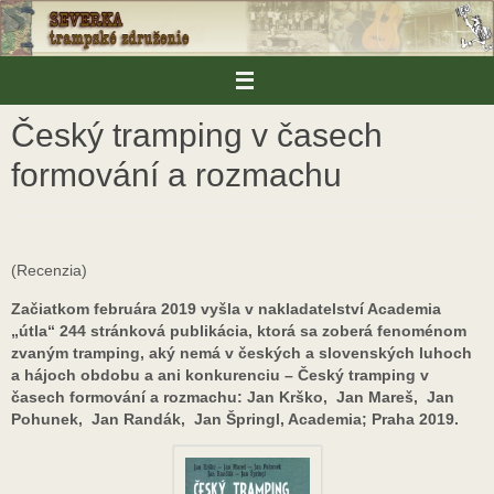
Skip
to
content
Český tramping v časech
formování a rozmachu
(Recenzia)
Začiatkom februára 2019 vyšla v nakladatelství Academia
„útla“ 244 stránková publikácia, ktorá sa zoberá fenoménom
zvaným tramping, aký nemá v českých a slovenských luhoch
a hájoch obdobu a ani konkurenciu – Český tramping v
časech formování a rozmachu: Jan Krško, Jan Mareš, Jan
Pohunek, Jan Randák, Jan Špringl, Academia; Praha 2019.