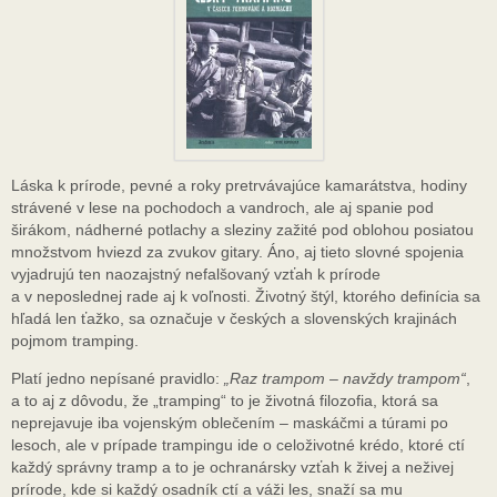
Láska k prírode, pevné a roky pretrvávajúce kamarátstva, hodiny
strávené v lese na pochodoch a vandroch, ale aj spanie pod
širákom, nádherné potlachy a sleziny zažité pod oblohou posiatou
množstvom hviezd za zvukov gitary. Áno, aj tieto slovné spojenia
vyjadrujú ten naozajstný nefalšovaný vzťah k prírode
a v neposlednej rade aj k voľnosti. Životný štýl, ktorého definícia sa
hľadá len ťažko, sa označuje v českých a slovenských krajinách
pojmom tramping.
Platí jedno nepísané pravidlo:
„Raz trampom – navždy trampom“
,
a to aj z dôvodu, že „tramping“ to je životná filozofia, ktorá sa
neprejavuje iba vojenským oblečením – maskáčmi a túrami po
lesoch
,
ale v prípade trampingu ide o celoživotné krédo, ktoré ctí
každý správny tramp a to je ochranársky vzťah k živej a neživej
prírode, kde si každý osadník ctí a váži les, snaží sa mu