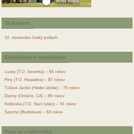
Očakávame:
32. slovensko-český potlach
Blahoželáme k narodeninám
Lucky (T.O. Severka) – 65 rokov
Piny (T.O. Hiawatha) – 87 rokov
Túlavá Jackie (Hadie údolie) – 75 rokov
Danny (Ontário, CA) – 88 rokov
Kiddovka (T.O. Starí tuláci) – 91 rokov
Sancho (Bratislava) – 60 rokov
Rúbe sa v našom lese