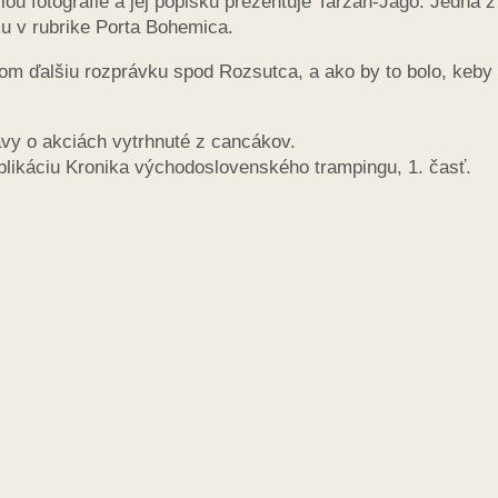
 fotografie a jej popisku prezentuje Tarzan-Jago. Jedna z
u v rubrike Porta Bohemica.
m ďalšiu rozprávku spod Rozsutca, a ako by to bolo, keby
ávy o akciách vytrhnuté z cancákov.
blikáciu Kronika východoslovenského trampingu, 1. časť.