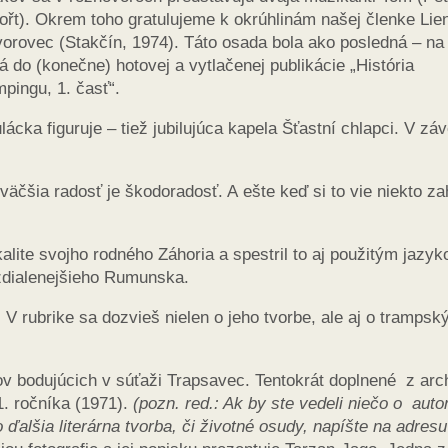
ořt). Okrem toho gratulujeme k okrúhlinám našej členke Lie
orovec (Stakčín, 1974). Táto osada bola ako posledná – na
 do (konečne) hotovej a vytlačenej publikácie „História
pingu, 1. časť“.
ácka figuruje – tiež jubilujúca kapela Šťastní chlapci. V zá
äčšia radosť je škodoradosť. A ešte keď si to vie niekto za
alite svojho rodného Záhoria a spestril to aj použitým jazy
zdialenejšieho Rumunska.
 V rubrike sa dozvieš nielen o jeho tvorbe, ale aj o trampsk
ov bodujúcich v súťaži Trapsavec. Tentokrát doplnené z arc
1. ročníka (1971).
(pozn. red.: Ak by ste vedeli niečo o auto
 ďalšia literárna tvorba, či životné osudy, napíšte na adres