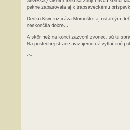
Severka.)
Okrem toho sa zaujímavou kombináciou
pekne zapasovala aj k trapsaveckému príspevk
Dedko Kiwi rozpráva Momoške aj ostatným deťo
neskončila dobre…
A skôr než na konci zazvoní zvonec, sú tu spr
Na poslednej strane avizujeme už vytlačenú pu
-r-