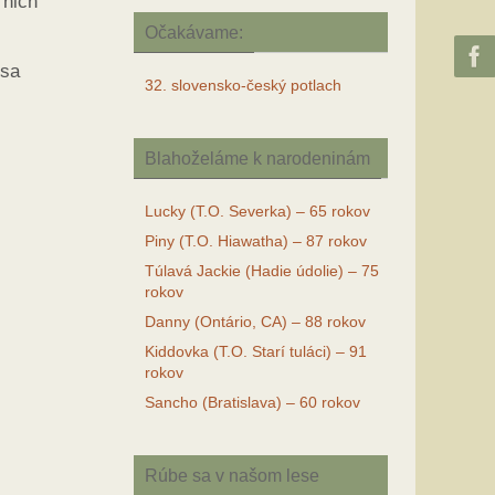
 nich
Očakávame:
 sa
32. slovensko-český potlach
Blahoželáme k narodeninám
Lucky (T.O. Severka) – 65 rokov
Piny (T.O. Hiawatha) – 87 rokov
Túlavá Jackie (Hadie údolie) – 75
rokov
Danny (Ontário, CA) – 88 rokov
Kiddovka (T.O. Starí tuláci) – 91
rokov
Sancho (Bratislava) – 60 rokov
Rúbe sa v našom lese