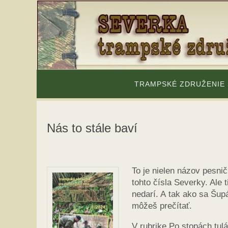
Skip
to
content
Skip
to
TRAMPSKÉ ZDRUŽENIE
content
Nás to stále baví
To je nielen názov pesni
tohto čísla Severky. Ale 
nedarí. A tak ako sa Šupá
môžeš prečítať.
V rubrike Po stopách tul