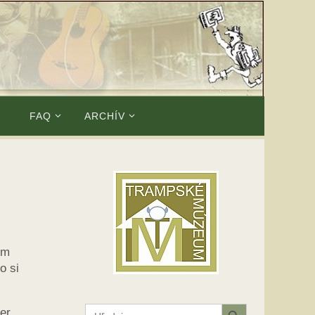
E
FAQ
ARCHÍV
om
o si
Search Button
Search
er