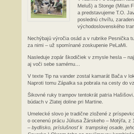
Meluš) a Stonge (Milan F
a predstavujeme T.O. Jav
poslednú chvíľu, zaradená
východoslovenského tram
Nechýbajú výročia osád a v rubrike Pesnička tul
za nimi – už spomínané zoskupenie PeLaMi.
Nasleduje zopár škodičiek v zmysle hesla – najv
aj voči sebe samému…
V texte Tip na vander zostal kamarát Bača v lok
Naproti tomu Zápalka sa pobrala na cesty do v
Šikovné ruky trampov tentokrát patria Hašišovi.
búdach v Zlatej doline pri Martine.
Umelecké slovo je tradične zložené z príspevk
o ocenenú prácu Júliusa Žárskeho – Motýľa, z 
– bydlisko, príslušnosť k trampskej osade, jeho