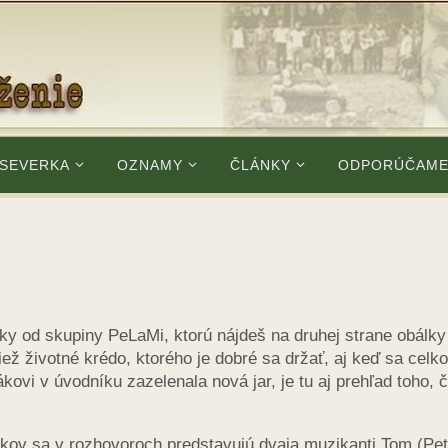
 SEVERKA
OZNAMY
ČLÁNKY
ODPORÚČAM
čky od skupiny PeLaMi, ktorú nájdeš na druhej strane obálky
tiež životné krédo, ktorého je dobré sa držať, aj keď sa celk
kovi v úvodníku zazelenala nová jar, je tu aj prehľad toho, č
ákov sa v rozhovoroch predstavujú dvaja muzikanti Tom (Pet