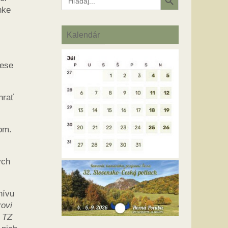
for:
nke
Kalendár
vese
hrať
kom.
ých
hívu
rovi
u TZ