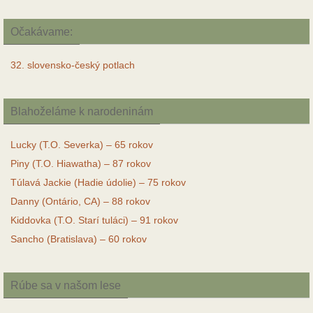
Očakávame:
32. slovensko-český potlach
Blahoželáme k narodeninám
Lucky (T.O. Severka) – 65 rokov
Piny (T.O. Hiawatha) – 87 rokov
Túlavá Jackie (Hadie údolie) – 75 rokov
Danny (Ontário, CA) – 88 rokov
Kiddovka (T.O. Starí tuláci) – 91 rokov
Sancho (Bratislava) – 60 rokov
Rúbe sa v našom lese