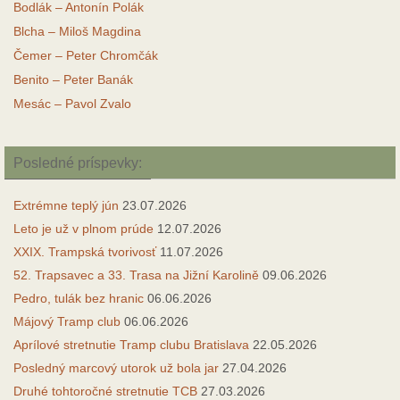
Bodlák – Antonín Polák
Blcha – Miloš Magdina
Čemer – Peter Chromčák
Benito – Peter Banák
Mesác – Pavol Zvalo
Posledné príspevky:
Extrémne teplý jún
23.07.2026
Leto je už v plnom prúde
12.07.2026
XXIX. Trampská tvorivosť
11.07.2026
52. Trapsavec a 33. Trasa na Jižní Karolině
09.06.2026
Pedro, tulák bez hranic
06.06.2026
Májový Tramp club
06.06.2026
Aprílové stretnutie Tramp clubu Bratislava
22.05.2026
Posledný marcový utorok už bola jar
27.04.2026
Druhé tohtoročné stretnutie TCB
27.03.2026