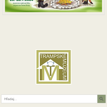
Search Button
Search
for: