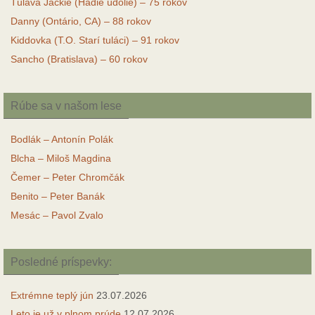
Túlavá Jackie (Hadie údolie) – 75 rokov
Danny (Ontário, CA) – 88 rokov
Kiddovka (T.O. Starí tuláci) – 91 rokov
Sancho (Bratislava) – 60 rokov
Rúbe sa v našom lese
Bodlák – Antonín Polák
Blcha – Miloš Magdina
Čemer – Peter Chromčák
Benito – Peter Banák
Mesác – Pavol Zvalo
Posledné príspevky:
Extrémne teplý jún
23.07.2026
Leto je už v plnom prúde
12.07.2026