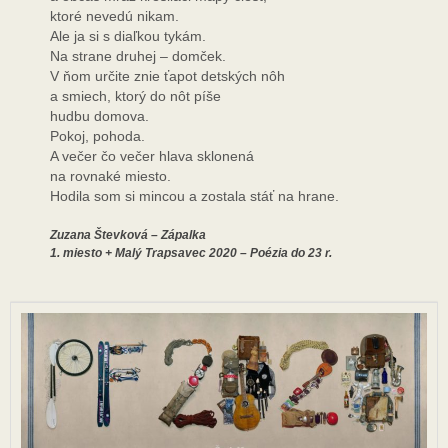
ktoré nevedú nikam.
Ale ja si s diaľkou tykám.
Na strane druhej – domček.
V ňom určite znie ťapot detských nôh
a smiech, ktorý do nôt píše
hudbu domova.
Pokoj, pohoda.
A večer čo večer hlava sklonená
na rovnaké miesto.
Hodila som si mincou a zostala stáť na hrane.
Zuzana Števková – Zápalka
1. miesto + Malý Trapsavec 2020 – Poézia do 23 r.