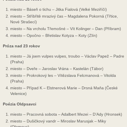
miesto – Báseň o tichu – Jitka Fialová (Velké Meziříčí)
miesto – Stříbřitě mrazivý čas – Magdalena Pokorná (Třtice,
Nové Strašecí)
miesto – Na vrcholu Třemošné – Vít Kolinger – Dan (Příbram)
miesto – Opočno – Břetislav Kotyza – Koty (Zlín)
Próza nad 23 rokov
miesto – Já jsem vulpes vulpes, troubo – Václav Papež – Padre
(Praha)
miesto – Dveře – Jaroslav Vrána – Kastelán (Tábor)
miesto – Prokrokový les – Vítězslava Felcmanová – Vitolda
(Praha)
miesto – Případ K – Elstnerová Marie – Drsná Maňa (České
Velenice)
Poézia Oldpsavci
miesto – Pracovná sobota – Adalbert Mezei – D’Ady (Hronsek)
miesto – Dušičkový vandr – Miroslav Marusjak – Miky
(Olomouc)