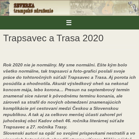
Skip
to
content
Trapsavec a Trasa 2020
Rok 2020 nie je normálny. My sme normálni. Ešte kým bolo
všetko normálne, tak trapsavci a foto-grafici poslali svoje
práce do tohtoročných súťaží Trapsavec a Trasa. Aj porota ich
posúdila a ohodnotila. Akurát výsledkový oheň sa nekonal
koncom mája, lebo korona… Presun na septembrový termín
znamenal síce návrat k pôvodnému termínu konania, ale
zároveň sa strafil do nových obmedzení znamenajúcich
komplikácie pri cestovaní medzi Českou a Slovenskou
republikou. A tak aj za celkovo menšej účasti zahorel pri
juhočeskej obci Kadov oheň 46. ročníka literárnej súťaže
Trapsavec a 27. ročníka Trasy.
Slovenskí autori sa opäť so svojimi príspevkami nestratili a vo