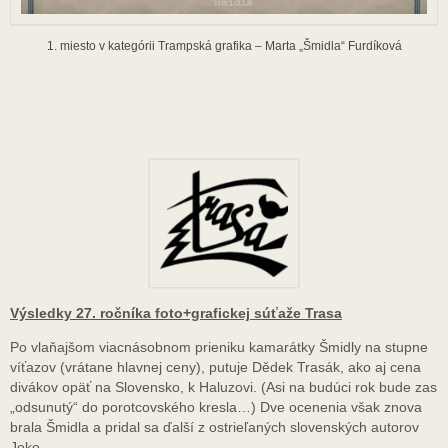
1. miesto v kategórii Trampská grafika – Marta „Šmidla“ Furdíková
Výsledky 27. ročníka foto+grafickej súťaže Trasa
Po vlaňajšom viacnásobnom prieniku kamarátky Šmidly na stupne
víťazov (vrátane hlavnej ceny), putuje Dědek Trasák, ako aj cena
divákov opäť na Slovensko, k Haluzovi. (Asi na budúci rok bude zas
„odsunutý“ do porotcovského kresla…) Dve ocenenia však znova
brala Šmidla a pridal sa ďalší z ostrieľaných slovenských autorov
Joko.