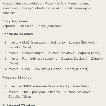
Poézie oldpsavcov Adalbert Mezei – D’Ady. Mimochodom,
s rovnakým bodovým ohodnotením ako Zápalkina najlepšia
básnička…
Zlatý Trapsavec
Vzpoura – Jan Valeš – Jeňýk (Holýšov)
Poézia do 23 rokov
miesto + Malý Trapsavec – Hodiť si to – Zuzana Števková –
Zápalka (Nitra)
miesto – Počnúc májom – Zuzana Števková – Zápalka (Nitra)
miesto – Romantik proti systému – Zuzana Števková – Zápalka
(Nitra)
miesto – Bosá – Šťovíčková Denisa – Denny (Chrasť)
Próza do 23 rokov
miesto – 500BB – Renáta Nová – Trenky (Horní Bělá)
miesto – Tulák, pokrývač, alkoholik – Zuzana Števková –
Zápalka (Nitra)
Poézia nad 23 rokov