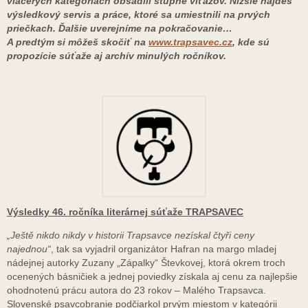
viacerých kategóriách obsadili stupne víťazov. Nižšie nájdeš
výsledkový servis a práce, ktoré sa umiestnili na prvých
priečkach. Ďalšie uverejníme na pokračovanie…
A predtým si môžeš skočiť na
www.trapsavec.cz
, kde sú
propozície súťaže aj archív minulých ročníkov.
Výsledky 46. ročníka literárnej súťaže TRAPSAVEC
„Ještě nikdo nikdy v historii Trapsavce nezískal čtyři ceny
najednou“
, tak sa vyjadril organizátor Hafran na margo mladej
nádejnej autorky Zuzany „Zápalky“ Števkovej, ktorá okrem troch
ocenených básničiek a jednej poviedky získala aj cenu za najlepšie
ohodnotenú prácu autora do 23 rokov – Malého Trapsavca.
Slovenské psavcobranie podčiarkol prvým miestom v kategórii