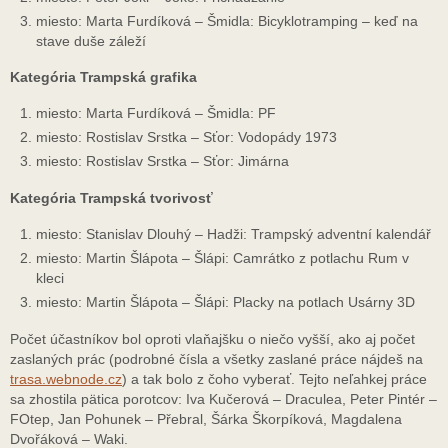
miesto: Marta Furdíková – Šmidla: Bicyklotramping – keď na
stave duše záleží
Kategória Trampská grafika
miesto: Marta Furdíková – Šmidla: PF
miesto: Rostislav Srstka – Sťor: Vodopády 1973
miesto: Rostislav Srstka – Sťor: Jimárna
Kategória Trampská tvorivosť
miesto: Stanislav Dlouhý – Hadži: Trampský adventní kalendář
miesto: Martin Šlápota – Šlápi: Camrátko z potlachu Rum v
kleci
miesto: Martin Šlápota – Šlápi: Placky na potlach Usárny 3D
Počet účastníkov bol oproti vlaňajšku o niečo vyšší, ako aj počet
zaslaných prác (podrobné čísla a všetky zaslané práce nájdeš na
trasa.webnode.cz
) a tak bolo z čoho vyberať. Tejto neľahkej práce
sa zhostila pätica porotcov: Iva Kučerová – Draculea, Peter Pintér –
FOtep, Jan Pohunek – Přebral, Šárka Škorpíková, Magdalena
Dvořáková – Waki.