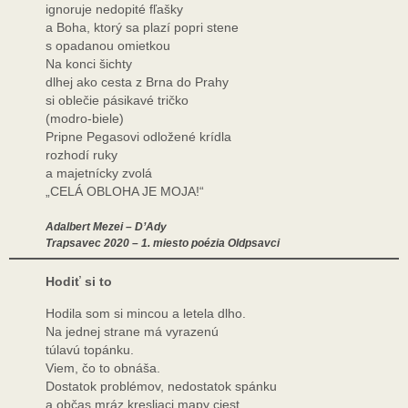
ignoruje nedopité fľašky
a Boha, ktorý sa plazí popri stene
s opadanou omietkou
Na konci šichty
dlhej ako cesta z Brna do Prahy
si oblečie pásikavé tričko
(modro-biele)
Pripne Pegasovi odložené krídla
rozhodí ruky
a majetnícky zvolá
„CELÁ OBLOHA JE MOJA!“
Adalbert Mezei – D’Ady
Trapsavec 2020 – 1. miesto poézia Oldpsavci
Hodiť si to
Hodila som si mincou a letela dlho.
Na jednej strane má vyrazenú
túlavú topánku.
Viem, čo to obnáša.
Dostatok problémov, nedostatok spánku
a občas mráz kresliaci mapy ciest,