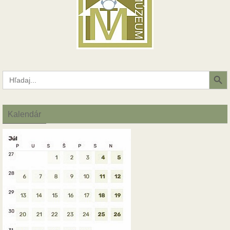
Search Button
Search
for:
Kalendár