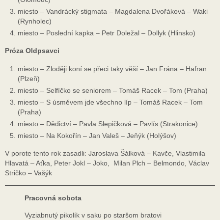
miesto – Vandrácký stigmata – Magdalena Dvořáková – Waki
(Rynholec)
miesto – Poslední kapka – Petr Doležal – Dollyk (Hlinsko)
Próza Oldpsavci
miesto – Zloději koní se přeci taky věší – Jan Frána – Hafran
(Plzeň)
miesto – Selfíčko se seniorem – Tomáš Racek – Tom (Praha)
miesto – S úsměvem jde všechno líp – Tomáš Racek – Tom
(Praha)
miesto – Dědictví – Pavla Slepičková – Pavlís (Strakonice)
miesto – Na Kokořín – Jan Valeš – Jeňýk (Holýšov)
V porote tento rok zasadli: Jaroslava Šálková – Kavče, Vlastimila
Hlavatá – Aťka, Peter Jokl – Joko, Milan Plch – Belmondo, Václav
Stričko – Vašýk
Pracovná sobota
Vyziabnutý pikolík v saku po staršom bratovi