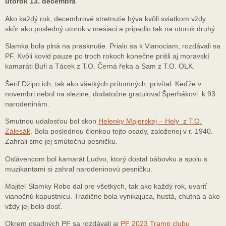
utorok 13. decembra
Ako každý rok, decembrové stretnutie býva kvôli sviatkom vždy
skôr ako posledný utorok v mesiaci a pripadlo tak na utorok druhý.
Slamka bola plná na prasknutie. Prialo sa k Vianociam, rozdávali sa
PF. Kvôli kovid pauze po troch rokoch konečne prišli aj moravskí
kamaráti Bufi a Tácek z T.O. Černá řeka a Sam z T.O. OLK.
Šerif Džipo ich, tak ako všetkých prítomných, privítal. Keďže v
novembri nebol na slezine, dodatočne gratuloval Šperhákovi k 93.
narodeninám.
Smutnou udalosťou bol skon
Helenky Majerskej – Hely z T.O.
Zálesák
. Bola poslednou členkou tejto osady, založenej v r. 1940.
Zahrali sme jej smútočnú pesničku.
Oslávencom bol kamarát Ludvo, ktorý dostal bábovku a spolu s
muzikantami si zahral narodeninovú pesničku.
Majiteľ Slamky Robo dal pre všetkých, tak ako každý rok, uvariť
vianočnú kapustnicu. Tradične bola vynikajúca, hustá, chutná a ako
vždy jej bolo dosť.
Okrem osadných PF sa rozdávali aj
PF 2023 Tramp clubu