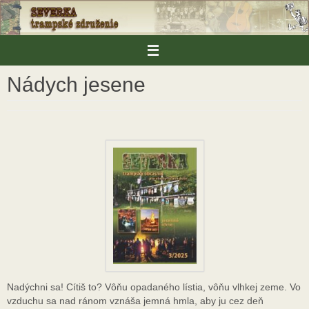
Skip
to
content
Nádych jesene
Nadýchni sa! Cítiš to? Vôňu opadaného lístia, vôňu vlhkej zeme. Vo
vzduchu sa nad ránom vznáša jemná hmla, aby ju cez deň