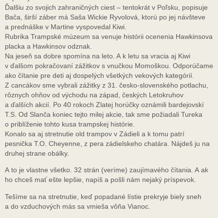
Ďalšiu zo svojich zahraničných ciest – tentokrát v Poľsku, popisuje
Bača, širší záber má Saša Wickie Ryvolová, ktorú po jej návšteve
a prednáške v Martine vyspovedal Kiwi.
Rubrika Trampské múzeum sa venuje histórii ocenenia Hawkinsova
placka a Hawkinsov odznak.
Na jeseň sa dobre spomína na leto. A k letu sa vracia aj Kiwi
v ďalšom pokračovaní zážitkov s vnučkou Momoškou. Odporúčame
ako čítanie pre deti aj dospelých všetkých vekových kategórií.
Z cancákov sme vybrali zážitky z 31. česko-slovenského potlachu,
rôznych ohňov od východu na západ, českých Letokruhov
a ďalších akcií. Po 40 rokoch Zlatej horúčky oznámili bardejovskí
T.S. Od Slanča koniec tejto milej akcie, tak sme požiadali Tureka
o priblíženie tohto kusa trampskej histórie.
Konalo sa aj stretnutie old trampov v Zádieli a k tomu patrí
pesnička T.O. Cheyenne, z pera zádielskeho chatára. Nájdeš ju na
druhej strane obálky.
A to je vlastne všetko. 32 strán (veríme) zaujímavého čítania. A ak
ho chceš mať ešte lepšie, napíš a pošli nám nejaký príspevok.
Tešíme sa na stretnutie, keď popadané lístie prekryje biely sneh
a do vzduchových más sa vmieša vôňa Vianoc.