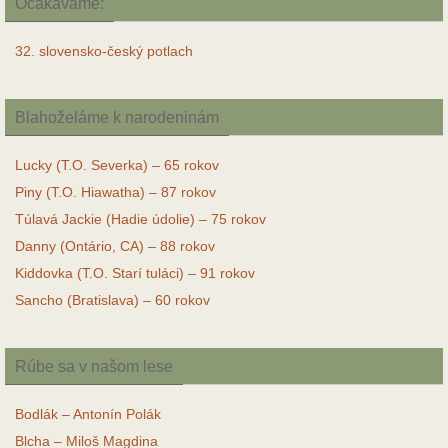
Očakávame:
32. slovensko-český potlach
Blahoželáme k narodeninám
Lucky (T.O. Severka) – 65 rokov
Piny (T.O. Hiawatha) – 87 rokov
Túlavá Jackie (Hadie údolie) – 75 rokov
Danny (Ontário, CA) – 88 rokov
Kiddovka (T.O. Starí tuláci) – 91 rokov
Sancho (Bratislava) – 60 rokov
Rúbe sa v našom lese
Bodlák – Antonín Polák
Blcha – Miloš Magdina