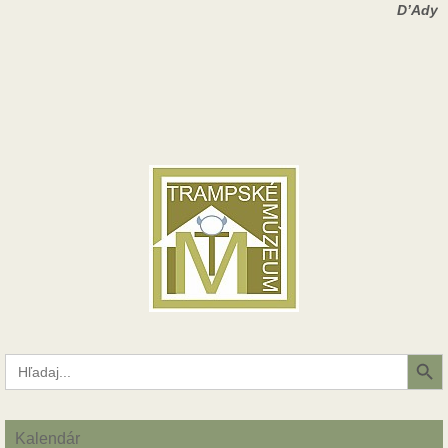
D’Ady
Search Button
Search
for:
Kalendár