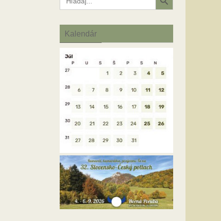
for:
Kalendár