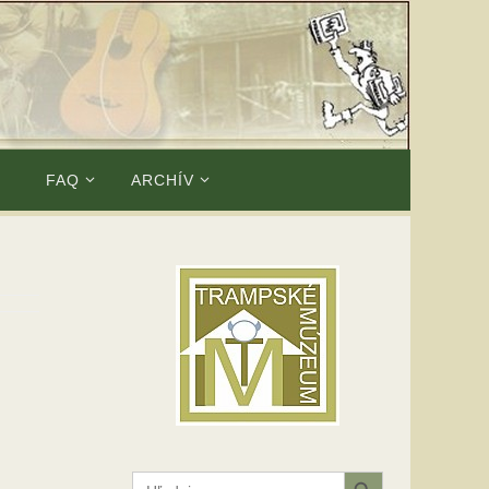
E
FAQ
ARCHÍV
Search Button
Search