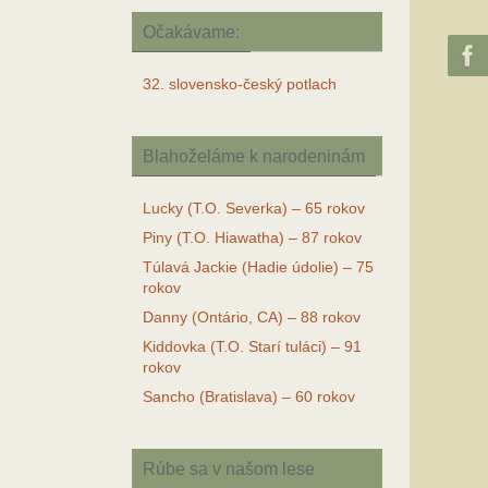
Očakávame:
32. slovensko-český potlach
Blahoželáme k narodeninám
Lucky (T.O. Severka) – 65 rokov
Piny (T.O. Hiawatha) – 87 rokov
Túlavá Jackie (Hadie údolie) – 75
rokov
Danny (Ontário, CA) – 88 rokov
Kiddovka (T.O. Starí tuláci) – 91
rokov
Sancho (Bratislava) – 60 rokov
Rúbe sa v našom lese