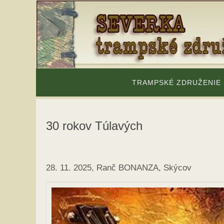
Skip
to
content
Skip
to
TRAMPSKÉ ZDRUŽENIE
content
30 rokov Túlavých
28. 11. 2025, Ranč BONANZA, Skýcov