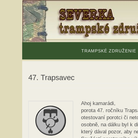
Skip
to
content
Skip
to
TRAMPSKÉ ZDRUŽENIE
content
47. Trapsavec
Ahoj kamarádi,
porota 47. ročníku Traps
otestovaní porotci či ne
osobně, na dálku byl k d
který dával pozor, aby n