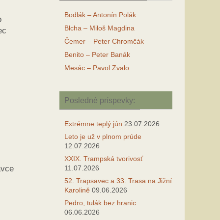
Bodlák – Antonín Polák
o
Blcha – Miloš Magdina
ec
Čemer – Peter Chromčák
Benito – Peter Banák
Mesác – Pavol Zvalo
Posledné príspevky:
Extrémne teplý jún
23.07.2026
Leto je už v plnom prúde
12.07.2026
XXIX. Trampská tvorivosť
avce
11.07.2026
52. Trapsavec a 33. Trasa na Jižní
Karolině
09.06.2026
Pedro, tulák bez hranic
06.06.2026