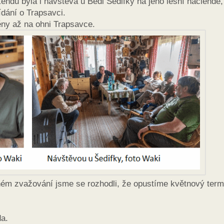
endu byla i návštěva u Bédi Šedifky na jeho lesní haciendě,
ídání o Trapsavci.
ěny až na ohni Trapsavce.
uhém zvažování jsme se rozhodli, že opustíme květnový term
da.