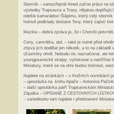
Sborník – samozřejmě ihned začne práce na sbor
výsledky Trapsavce a Trasy, nějakou doplňující g
odešle kamarádovi Šlápimu, který celý sborník g
hotové podklady dostane Tony, který zajistí tisk
Muzika – dobrá zpráva je, že i Choroši potvrdi
Ceny, camrátka, atd. – také je nutné před ohně
zbývá jich dodělat jen několik, a to na základě
účastníky ohně. Nebudu nic naznačovat, ale let
youngpsavecké skalpy, vytisknout a nastříhat lí
Miniatury, které se na ohni budou tisknout, sest
Najdete na stránkách – v Knižních novinkách j
– upoutávka na knihu Apače – Antonína Pa
– další upoutávka patří Trapsaveckám Miniatur
Zápalka – OPÍSANÉ Z CESTOVNÝCH LÍSTKO
– zanedlouho tam najdete i představení Miniat