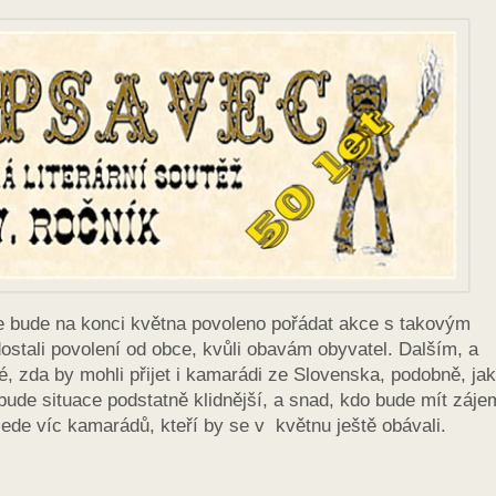
 že bude na konci května povoleno pořádat akce s takovým
ostali povolení od obce, kvůli obavám obyvatel. Dalším, a
é, zda by mohli přijet i kamarádi ze Slovenska, podobně, ja
bude situace podstatně klidnější, a snad, kdo bude mít záje
ede víc kamarádů, kteří by se v květnu ještě obávali.