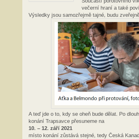
Součástí porotovního vík
večerní hraní a také pov
Výsledky jsou samozřejmě tajné, budu zveřejn
A teď jde o to, kdy se oheň bude dělat. Po dlo
konání Trapsavce přesuneme na
10. – 12. září 2021
místo konání zůstává stejné, tedy Česká Kana