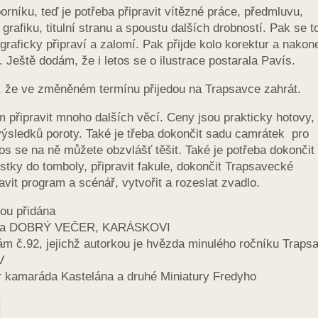
níku, teď je potřeba připravit vítězné práce, předmluvu,
rafiku, titulní stranu a spoustu dalších drobností. Pak se t
raficky připraví a zalomí. Pak přijde kolo korektur a nakon
. Ještě dodám, že i letos se o ilustrace postarala Pavís.
li, že ve změněném termínu přijedou na Trapsavce zahrát.
m připravit mnoho dalších věcí. Ceny jsou prakticky hotovy,
 výsledků poroty. Také je třeba dokončit sadu camrátek pro
os se na ně můžete obzvlášť těšit. Také je potřeba dokončit
stky do tomboly, připravit fakule, dokončit Trapsavecké
avit program a scénář, vytvořit a rozeslat zvadlo.
sou přidána
činka DOBRÝ VEČER, KARÁSKOVI
ám č.92, jejichž autorkou je hvězda minulého ročníku Traps
V
ur kamaráda Kastelána a druhé Miniatury Fredyho