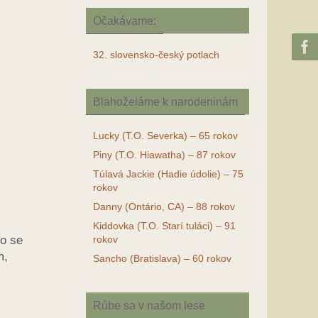
Očakávame:
32. slovensko-český potlach
Blahoželáme k narodeninám
Lucky (T.O. Severka) – 65 rokov
Piny (T.O. Hiawatha) – 87 rokov
Túlavá Jackie (Hadie údolie) – 75
rokov
Danny (Ontário, CA) – 88 rokov
Kiddovka (T.O. Starí tuláci) – 91
ko se
rokov
m,
Sancho (Bratislava) – 60 rokov
Rúbe sa v našom lese