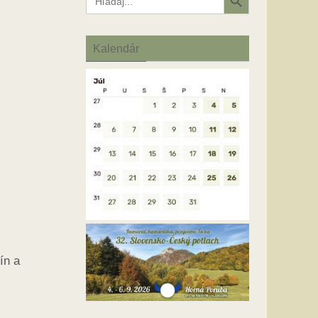
for:
Kalendár
ín a