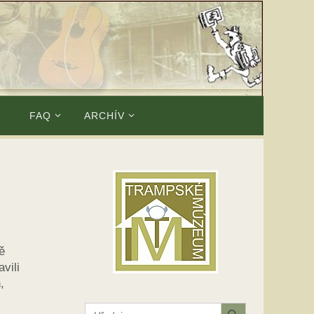
E
FAQ
ARCHÍV
ě
vili
,
Search Button
Search