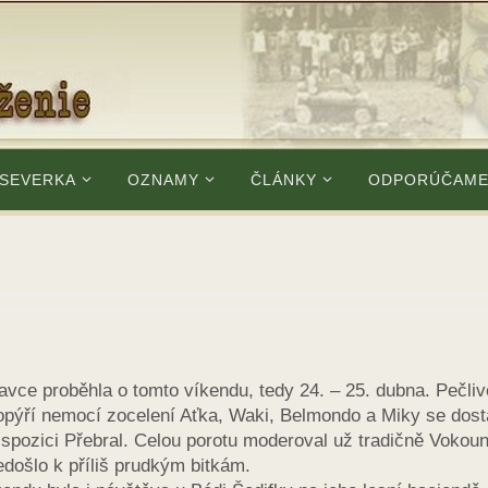
 SEVERKA
OZNAMY
ČLÁNKY
ODPORÚČAM
avce proběhla o tomto víkendu, tedy 24. – 25. dubna. Pečliv
topýří nemocí zocelení Aťka, Waki, Belmondo a Miky se dosta
ispozici Přebral. Celou porotu moderoval už tradičně Vokoun
edošlo k příliš prudkým bitkám.