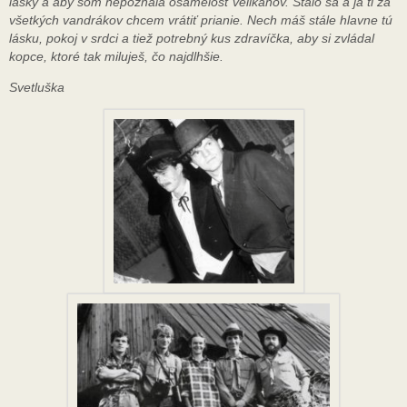
lásky a aby som nepoznala osamelosť velikánov. Stalo sa a ja ti za
všetkých vandrákov chcem vrátiť prianie. Nech máš stále hlavne tú
lásku, pokoj v srdci a tiež potrebný kus zdravíčka, aby si zvládal
kopce, ktoré tak miluješ, čo najdlhšie.
Svetluška