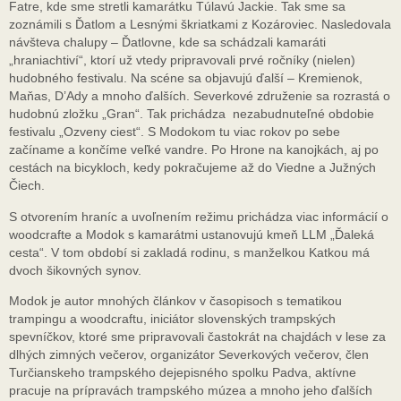
Fatre, kde sme stretli kamarátku Túlavú Jackie. Tak sme sa
zoznámili s Ďatlom a Lesnými škriatkami z Kozároviec. Nasledovala
návšteva chalupy – Ďatlovne, kde sa schádzali kamaráti
„hraniachtiví“, ktorí už vtedy pripravovali prvé ročníky (nielen)
hudobného festivalu. Na scéne sa objavujú ďalší – Kremienok,
Maňas, D’Ady a mnoho ďalších. Severkové združenie sa rozrastá o
hudobnú zložku „Gran“. Tak prichádza nezabudnuteľné obdobie
festivalu „Ozveny ciest“. S Modokom tu viac rokov po sebe
začíname a končíme veľké vandre. Po Hrone na kanojkách, aj po
cestách na bicykloch, kedy pokračujeme až do Viedne a Južných
Čiech.
S otvorením hraníc a uvoľnením režimu prichádza viac informácií o
woodcrafte a Modok s kamarátmi ustanovujú kmeň LLM „Ďaleká
cesta“. V tom období si zakladá rodinu, s manželkou Katkou má
dvoch šikovných synov.
Modok je autor mnohých článkov v časopisoch s tematikou
trampingu a woodcraftu, iniciátor slovenských trampských
spevníčkov, ktoré sme pripravovali častokrát na chajdách v lese za
dlhých zimných večerov, organizátor Severkových večerov, člen
Turčianskeho trampského dejepisného spolku Padva, aktívne
pracuje na prípravách trampského múzea a mnoho jeho ďalších