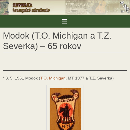
Skip
to
content
Modok (T.O. Michigan a T.Z.
Severka) – 65 rokov
* 3. 5. 1961 Modok (
T.O. Michigan
, MT 1977 a T.Z. Severka)