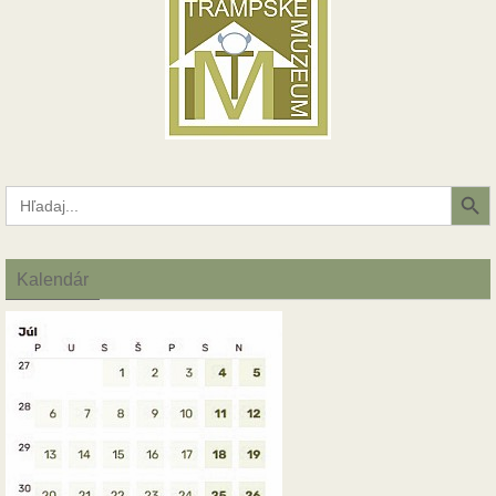
Search Button
Search
for:
Kalendár