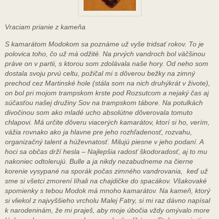
Vraciam prianie z kameňa
S kamarátom Modokom sa poznáme už vyše tridsať rokov. To je
polovica toho, čo už má odžité. Na prvých vandroch bol väčšinou
práve on v partii, s ktorou som zdolávala naše hory. Od neho som
dostala svoju prvú celtu, požičal mi s dôverou bežky na zimný
prechod cez Martinské hole (stála som na nich druhýkrát v živote),
on bol pri mojom trampskom krste pod Rozsutcom a nejaký čas aj
súčasťou našej družiny Sov na trampskom tábore. Na potulkách
divočinou som ako mladé ucho absolútne dôverovala tomuto
chlapovi. Má určite dôveru viacerých kamarátov, ktorí si ho, verím,
vážia rovnako ako ja hlavne pre jeho rozhľadenosť, rozvahu,
organizačný talent a húževnatosť. Milujú piesne v jeho podaní. A
hoci sa občas drží hesla – Najlepšia radosť škodoradosť, aj to mu
nakoniec odtolerujú. Bulle a ja nikdy nezabudneme na čierne
korenie vysypané na sporák počas zimného vandrovania, keď už
sme si všetci zmorení líhali na chajdičke do spacákov. Všakovaké
spomienky s tebou Modok má mnoho kamarátov. Na kameň, ktorý
si vliekol z najvyššieho vrcholu Malej Fatry, si mi raz dávno napísal
k narodeninám, že mi praješ, aby moje úbočia vždy omývalo more