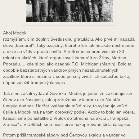
Ahoj Modok,
rozmýšľam, čím doplniť Svetluškinu gratuláciu. Ako prvé mi napadá
slovo „kamarát“. Taký ozajstný, ktorého len tak hocikde nestretnete
a ozve sa vždy v pravú chvíľu. Stretli sme sa pred viac ako 30
rokmi na akciách, ktoré organizovali kamaráti zo Žiliny, Martina,
Popradu…, kde si bol ako osadník T.O. Michigan (Martin). Bolo to
obdobie bezstarostných vandrov plných nezabudnuteľných
zážitkov, ktoré si nosíme v sebe po celý život. Ich súčasťou bol aj
nápad založiť trampský časopis.
Tak sme začali vydávať Severku. Modok je jeden zo zakladajúcich
členov ako časopisu, tak aj združenia, v ktorom ako štatutár
funguje dodnes. Udržať vydávanie toľké roky, to vyžaduje veľké
úsilie a Modok má na tom obrovský podiel. Akoby to bolo len včera.
Kráčali sme po asfaltke z Vrútok do Strečna na akciu „Trampská
žranica“ a v USkách sme niesli prvé nakopírované čísla časopisu.
Potom prišli trampské tábory pod Čertovou skalou a vander vo