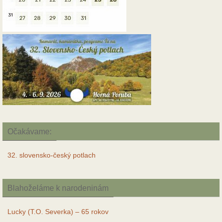
Očakávame:
32. slovensko-český potlach
Blahoželáme k narodeninám
Lucky (T.O. Severka) – 65 rokov