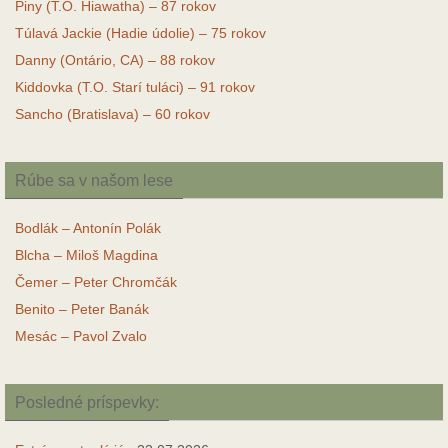
Piny (T.O. Hiawatha) – 87 rokov
Túlavá Jackie (Hadie údolie) – 75 rokov
Danny (Ontário, CA) – 88 rokov
Kiddovka (T.O. Starí tuláci) – 91 rokov
Sancho (Bratislava) – 60 rokov
Rúbe sa v našom lese
Bodlák – Antonín Polák
Blcha – Miloš Magdina
Čemer – Peter Chromčák
Benito – Peter Banák
Mesác – Pavol Zvalo
Posledné príspevky: