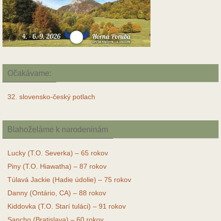
Očakávame:
32. slovensko-český potlach
Blahoželáme k narodeninám
Lucky (T.O. Severka) – 65 rokov
Piny (T.O. Hiawatha) – 87 rokov
Túlavá Jackie (Hadie údolie) – 75 rokov
Danny (Ontário, CA) – 88 rokov
Kiddovka (T.O. Starí tuláci) – 91 rokov
Sancho (Bratislava) – 60 rokov