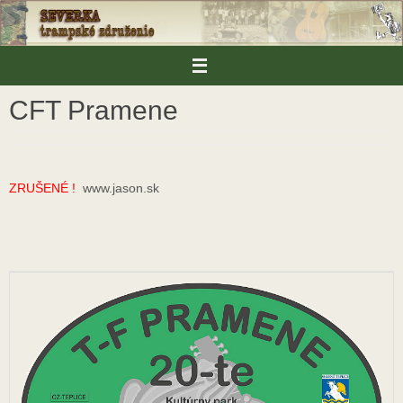
Skip
to
content
CFT Pramene
ZRUŠENÉ !
www.jason.sk