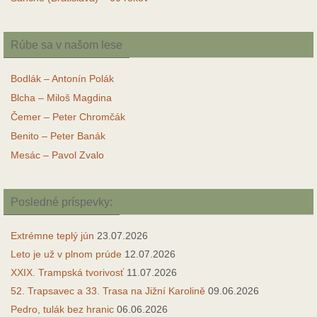
Rúbe sa v našom lese
Bodlák – Antonín Polák
Blcha – Miloš Magdina
Čemer – Peter Chromčák
Benito – Peter Banák
Mesác – Pavol Zvalo
Posledné príspevky:
Extrémne teplý jún
23.07.2026
Leto je už v plnom prúde
12.07.2026
XXIX. Trampská tvorivosť
11.07.2026
52. Trapsavec a 33. Trasa na Jižní Karolině
09.06.2026
Pedro, tulák bez hranic
06.06.2026