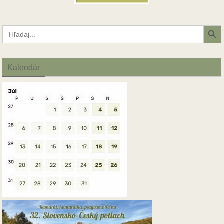
Search Button
Search
for:
Kalendár