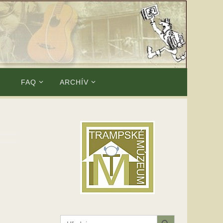
E
FAQ
ARCHÍV
Search Button
Search