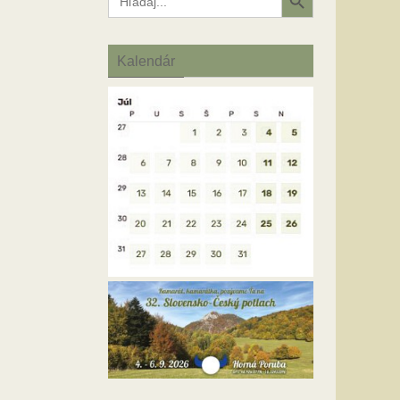
for:
Kalendár