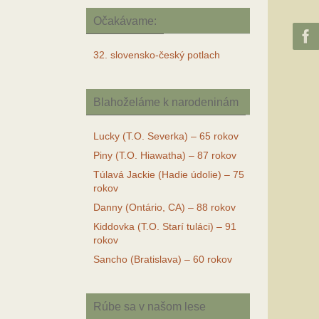
Očakávame:
32. slovensko-český potlach
Blahoželáme k narodeninám
Lucky (T.O. Severka) – 65 rokov
Piny (T.O. Hiawatha) – 87 rokov
Túlavá Jackie (Hadie údolie) – 75
rokov
Danny (Ontário, CA) – 88 rokov
Kiddovka (T.O. Starí tuláci) – 91
rokov
Sancho (Bratislava) – 60 rokov
Rúbe sa v našom lese