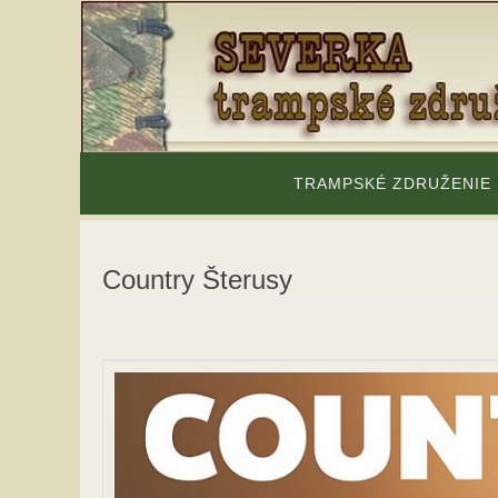
Skip
to
content
Skip
to
TRAMPSKÉ ZDRUŽENIE
content
Country Šterusy