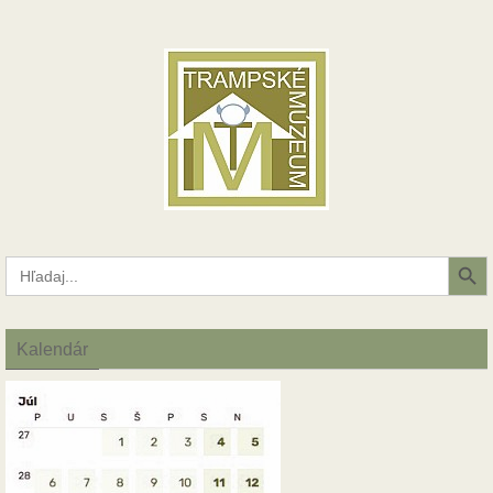
Search Button
Search
for:
Kalendár