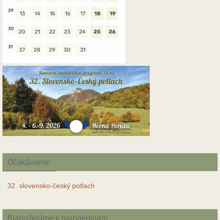
Očakávame:
32. slovensko-český potlach
Blahoželáme k narodeninám