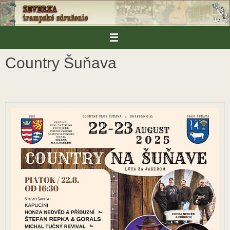
Skip
to
content
Country Šuňava