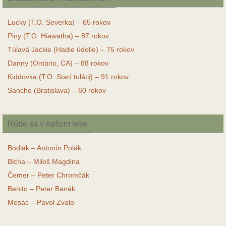
Lucky (T.O. Severka) – 65 rokov
Piny (T.O. Hiawatha) – 87 rokov
Túlavá Jackie (Hadie údolie) – 75 rokov
Danny (Ontário, CA) – 88 rokov
Kiddovka (T.O. Starí tuláci) – 91 rokov
Sancho (Bratislava) – 60 rokov
Rúbe sa v našom lese
Bodlák – Antonín Polák
Blcha – Miloš Magdina
Čemer – Peter Chromčák
Benito – Peter Banák
Mesác – Pavol Zvalo