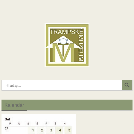
Search Button
Search
for:
Kalendár