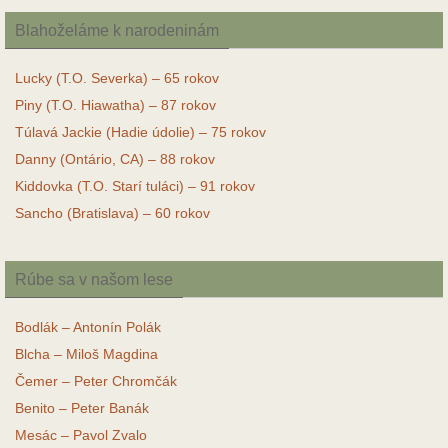
Blahoželáme k narodeninám
Lucky (T.O. Severka) – 65 rokov
Piny (T.O. Hiawatha) – 87 rokov
Túlavá Jackie (Hadie údolie) – 75 rokov
Danny (Ontário, CA) – 88 rokov
Kiddovka (T.O. Starí tuláci) – 91 rokov
Sancho (Bratislava) – 60 rokov
Rúbe sa v našom lese
Bodlák – Antonín Polák
Blcha – Miloš Magdina
Čemer – Peter Chromčák
Benito – Peter Banák
Mesác – Pavol Zvalo