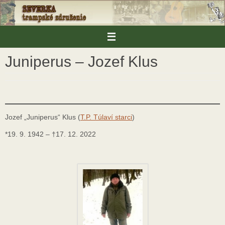
Skip
to
content
Juniperus – Jozef Klus
Jozef „Juniperus“ Klus (
T.P. Túlaví starci
)
*19. 9. 1942 – †17. 12. 2022