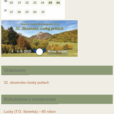
Očakávame:
32. slovensko-český potlach
Blahoželáme k narodeninám
Lucky (T.O. Severka) – 65 rokov