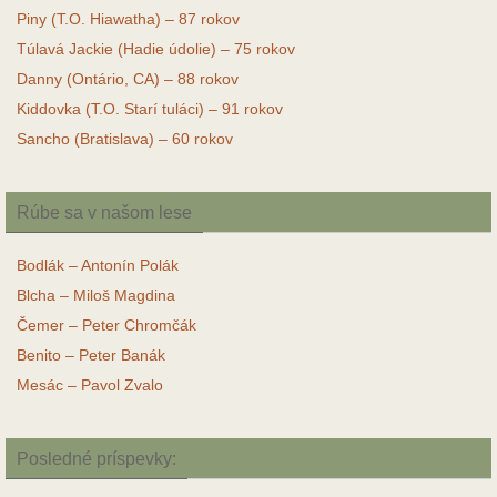
Piny (T.O. Hiawatha) – 87 rokov
Túlavá Jackie (Hadie údolie) – 75 rokov
Danny (Ontário, CA) – 88 rokov
Kiddovka (T.O. Starí tuláci) – 91 rokov
Sancho (Bratislava) – 60 rokov
Rúbe sa v našom lese
Bodlák – Antonín Polák
Blcha – Miloš Magdina
Čemer – Peter Chromčák
Benito – Peter Banák
Mesác – Pavol Zvalo
Posledné príspevky: