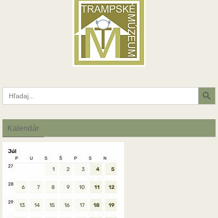
Search Button
Search
for:
Kalendár