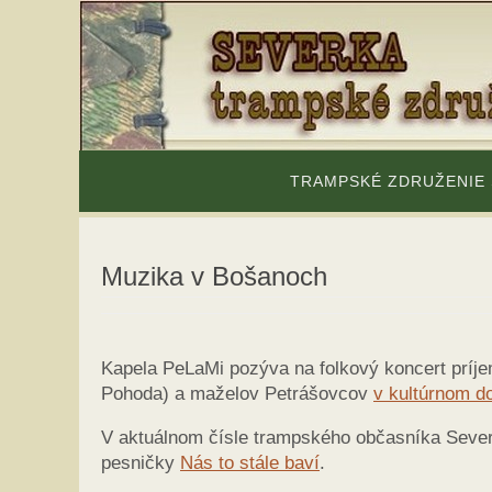
Skip
to
content
Skip
to
TRAMPSKÉ ZDRUŽENIE
content
Muzika v Bošanoch
Kapela PeLaMi pozýva na folkový koncert príje
Pohoda) a maželov Petrášovcov
v kultúrnom 
V aktuálnom čísle trampského občasníka Sever
pesničky
Nás to stále baví
.