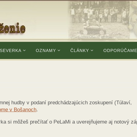
 SEVERKA
OZNAMY
ČLÁNKY
ODPORÚČAM
mnej hudby v podaní predchádzajúcich zoskupení (Túlaví,
dome v Bošanoch
.
ka si môžeš prečítať o PeLaMi a uverejňujeme aj notový zá