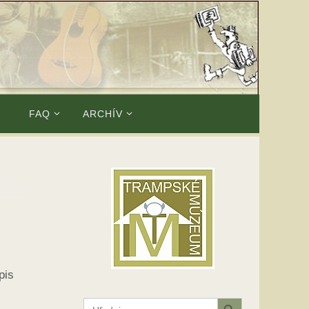
E
FAQ
ARCHÍV
pis
Search Button
Search