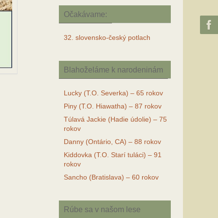
Očakávame:
32. slovensko-český potlach
Blahoželáme k narodeninám
Lucky (T.O. Severka) – 65 rokov
Piny (T.O. Hiawatha) – 87 rokov
Túlavá Jackie (Hadie údolie) – 75
rokov
Danny (Ontário, CA) – 88 rokov
Kiddovka (T.O. Starí tuláci) – 91
rokov
Sancho (Bratislava) – 60 rokov
Rúbe sa v našom lese