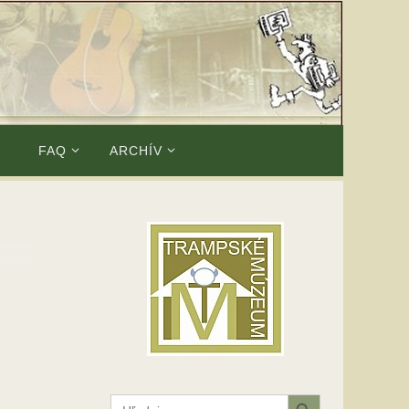
E
FAQ
ARCHÍV
Search Button
Search