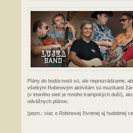
Plány do budúcnosti sú, ale neprezrádzame, ab
všetkým Robinovým aktivitám sú muzikanti žán
(v ktorého sieti je mnoho trampských duší), ak
odvážnych plánov.
(pozn.: viac o Robinovej životnej aj hudobnej 