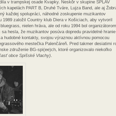
odila v trampskej osade Kvapky. Neskôr v skupine SPLAV
kých kapelách PART B, Druhé Tváre, Lujza Band, ale aj Žobr
ený každej spolupráci, náhodné zoskupenie muzikantov
 1989 založil Country klub Diera v Košiciach, aby vytvoril
 bluegrass, nielen hráva, ale od roku 1994 bol organizátoro
sa hesla, že muzikantov posúva dopredu pravidelné hranie
 a hudobné kontakty, svojou výraznou aktívnou pomocou
luegrassového mestečka Palenčáreň. Pred takmer desiatimi 
nske združenie BG-spi(ee)ch, ktoré organizovalo niekoľko
 časť obce Spišské Vlachy)
.