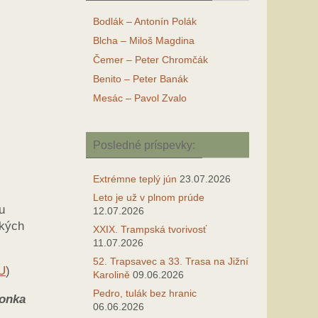
Bodlák – Antonín Polák
Blcha – Miloš Magdina
Čemer – Peter Chromčák
Benito – Peter Banák
Mesác – Pavol Zvalo
Posledné príspevky:
Extrémne teplý jún
23.07.2026
Leto je už v plnom prúde
u
12.07.2026
tkých
XXIX. Trampská tvorivosť
11.07.2026
52. Trapsavec a 33. Trasa na Jižní
TU
)
Karolině
09.06.2026
Pedro, tulák bez hranic
onka
06.06.2026