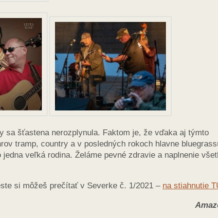
y sa šťastena nerozplynula. Faktom je, že vďaka aj týmto
rov tramp, country a v posledných rokoch hlavne bluegrass
o jedna veľká rodina. Želáme pevné zdravie a naplnenie vše
ceste si môžeš prečítať v Severke č. 1/2021 –
na stiahnutie 
Amaz