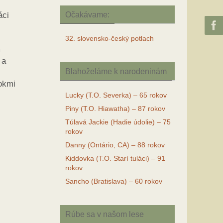
Očakávame:
áci
32. slovensko-český potlach
m
 a
Blahoželáme k narodeninám
rokmi
Lucky (T.O. Severka) – 65 rokov
Piny (T.O. Hiawatha) – 87 rokov
Túlavá Jackie (Hadie údolie) – 75
rokov
Danny (Ontário, CA) – 88 rokov
Kiddovka (T.O. Starí tuláci) – 91
rokov
Sancho (Bratislava) – 60 rokov
Rúbe sa v našom lese