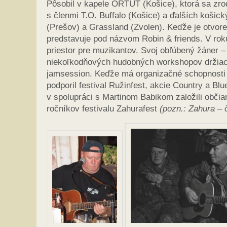
Pôsobil v kapele ORTUŤ (Košice), ktorá sa zr
s členmi T.O. Buffalo (Košice) a ďalších košic
(Prešov) a Grassland (Zvolen). Keďže je otvor
predstavuje pod názvom Robin & friends. V roku
priestor pre muzikantov. Svoj obľúbený žáner –
niekoľkodňových hudobných workshopov držiac 
jamsession. Keďže má organizačné schopnosti
podporil festival Ružinfest, akcie Country a B
v spolupráci s Martinom Babikom založili občia
ročníkov festivalu Zahurafest
(pozn.: Zahura –