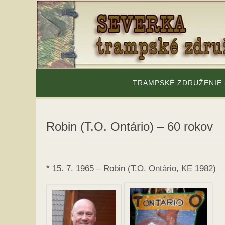
Skip
to
content
Skip
to
TRAMPSKÉ ZDRUŽENIE
content
Robin (T.O. Ontário) – 60 rokov
* 15. 7. 1965 – Robin (T.O. Ontário, KE 1982)