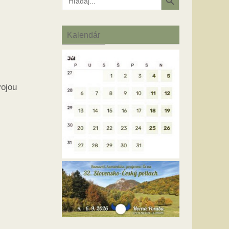
for:
Kalendár
vojou