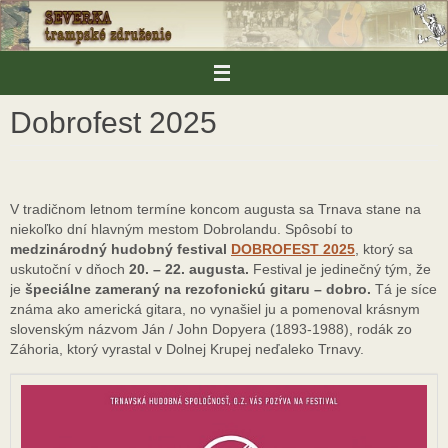
Skip
to
content
Dobrofest 2025
V tradičnom letnom termíne koncom augusta sa Trnava stane na
niekoľko dní hlavným mestom Dobrolandu. Spôsobí to
medzinárodný hudobný festival
DOBROFEST 2025
, ktorý sa
uskutoční v dňoch
20. – 22. augusta.
Festival je jedinečný tým, že
je
špeciálne zameraný na rezofonickú gitaru – dobro.
Tá je síce
známa ako americká gitara, no vynašiel ju a pomenoval krásnym
slovenským názvom Ján / John Dopyera (1893-1988), rodák zo
Záhoria, ktorý vyrastal v Dolnej Krupej neďaleko Trnavy.