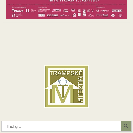
Search Button
Search
for: