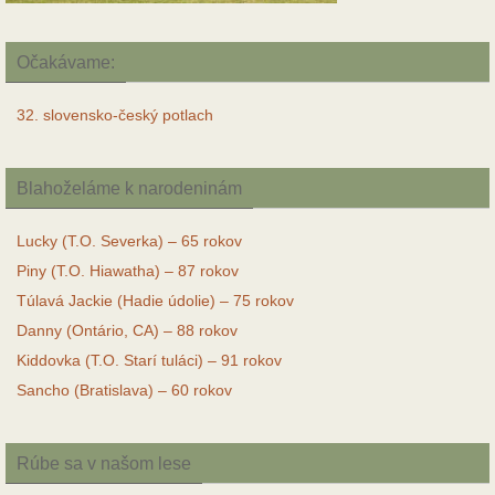
Očakávame:
32. slovensko-český potlach
Blahoželáme k narodeninám
Lucky (T.O. Severka) – 65 rokov
Piny (T.O. Hiawatha) – 87 rokov
Túlavá Jackie (Hadie údolie) – 75 rokov
Danny (Ontário, CA) – 88 rokov
Kiddovka (T.O. Starí tuláci) – 91 rokov
Sancho (Bratislava) – 60 rokov
Rúbe sa v našom lese