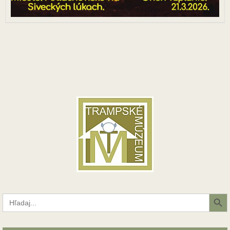
Search Button
Search
for: