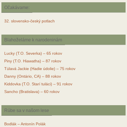
Očakávame:
32. slovensko-český potlach
Blahoželáme k narodeninám
Lucky (T.O. Severka) – 65 rokov
Piny (T.O. Hiawatha) – 87 rokov
Túlavá Jackie (Hadie údolie) – 75 rokov
Danny (Ontário, CA) – 88 rokov
Kiddovka (T.O. Starí tuláci) – 91 rokov
Sancho (Bratislava) – 60 rokov
Rúbe sa v našom lese
Bodlák – Antonín Polák