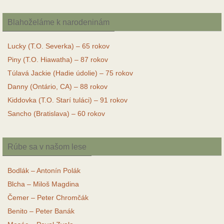
Blahoželáme k narodeninám
Lucky (T.O. Severka) – 65 rokov
Piny (T.O. Hiawatha) – 87 rokov
Túlavá Jackie (Hadie údolie) – 75 rokov
Danny (Ontário, CA) – 88 rokov
Kiddovka (T.O. Starí tuláci) – 91 rokov
Sancho (Bratislava) – 60 rokov
Rúbe sa v našom lese
Bodlák – Antonín Polák
Blcha – Miloš Magdina
Čemer – Peter Chromčák
Benito – Peter Banák