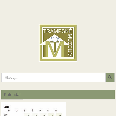
Search Button
Search
for:
Kalendár