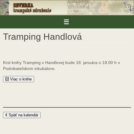
Skip
to
content
Tramping Handlová
Krst knihy Tramping v Handlovej bude 18. januára o 18.00 h v
Podnikateľskom inkubátore.
Viac o knihe
Späť na kalendár