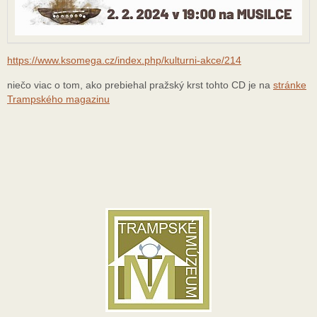
https://www.ksomega.cz/index.php/kulturni-akce/214
niečo viac o tom, ako prebiehal pražský krst tohto CD je na
stránke
Trampského magazinu