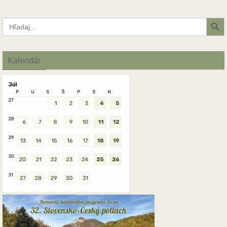
Search Button
Search
for:
Kalendár