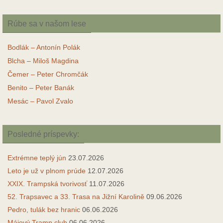
Rúbe sa v našom lese
Bodlák – Antonín Polák
Blcha – Miloš Magdina
Čemer – Peter Chromčák
Benito – Peter Banák
Mesác – Pavol Zvalo
Posledné príspevky:
Extrémne teplý jún
23.07.2026
Leto je už v plnom prúde
12.07.2026
XXIX. Trampská tvorivosť
11.07.2026
52. Trapsavec a 33. Trasa na Jižní Karolině
09.06.2026
Pedro, tulák bez hranic
06.06.2026
Májový Tramp club
06.06.2026