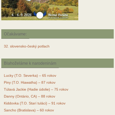
Očakávame:
32. slovensko-český potlach
Blahoželáme k narodeninám
Lucky (T.O. Severka) – 65 rokov
Piny (T.O. Hiawatha) – 87 rokov
Túlavá Jackie (Hadie údolie) – 75 rokov
Danny (Ontário, CA) – 88 rokov
Kiddovka (T.O. Starí tuláci) – 91 rokov
Sancho (Bratislava) – 60 rokov