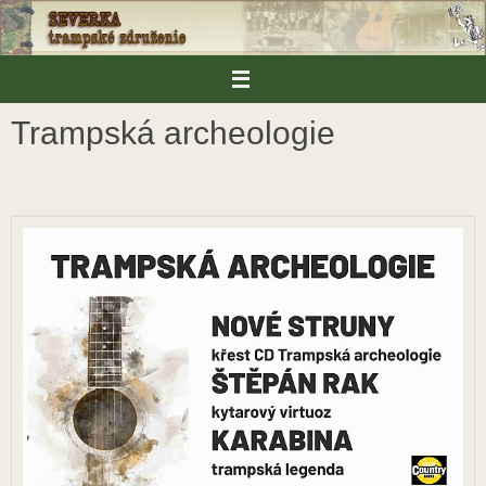
Skip
to
content
Trampská archeologie