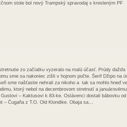
kčnom stole bol nový Trampský spravodaj s kresleným PF
stretnutie zo začiatku vyzeralo na malú účasť. Prúdy dažďa
 tomu sme sa nakoniec zišli v hojnom počte. Šerif Džipo na 
eň sme našťastie nehrali za nikoho a tak sa mohlo hneď v
udimu, ktorý nebol na decembrovom stretnutí a januárovému
Gustovi – Kaktusovi k 83-ke. Oslávenci dostali bábovku od
ent – Čugaňa z T.O. Old Klondike. Obaja sa…