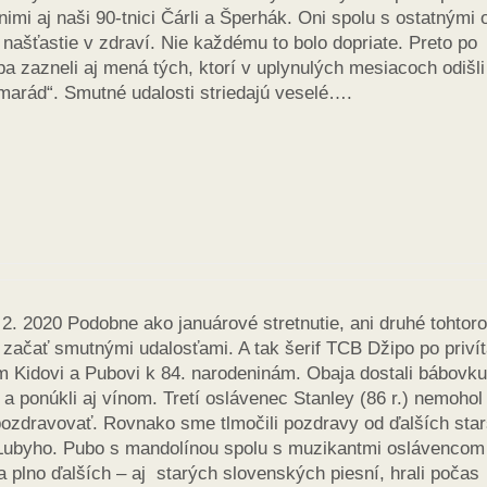
nimi aj naši 90-tnici Čárli a Šperhák. Oni spolu s ostatnými 
ašťastie v zdraví. Nie každému to bolo dopriate. Preto po
pa zazneli aj mená tých, ktorí v uplynulých mesiacoch odišli
marád“. Smutné udalosti striedajú veselé….
2. 2020 Podobne ako januárové stretnutie, ani druhé tohtor
začať smutnými udalosťami. A tak šerif TCB Džipo po privít
 Kidovi a Pubovi k 84. narodeninám. Obaja dostali bábovku
 a ponúkli aj vínom. Tretí oslávenec Stanley (86 r.) nemohol
 pozdravovať. Rovnako sme tlmočili pozdravy od ďalších sta
Lubyho. Pubo s mandolínou spolu s muzikantmi oslávencom
a plno ďalších – aj starých slovenských piesní, hrali počas