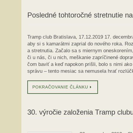
Posledné tohtoročné stretnutie n
Tramp club Bratislava, 17.12.2019 17. decembr
aby si s kamarátmi zaprial do nového roka. Roz
a stretnutia. Začalo sa s miernym oneskorením
či u nás, či u nich, meškanie zapríčinené dopr
čom baviť a keď napokon prišli, bolo s nimi ak
správu – tento mesiac sa nemusela hrať rozlú
POKRAČOVANIE ČLÁNKU
30. výročie založenia Tramp clubu