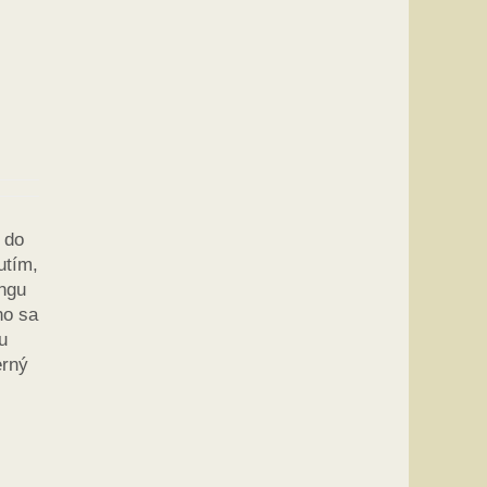
 do
utím,
ingu
ho sa
u
erný