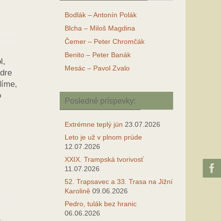
Bodlák – Antonín Polák
Blcha – Miloš Magdina
Čemer – Peter Chromčák
Benito – Peter Banák
l,
Mesác – Pavol Zvalo
ndre
díme,
o
Posledné príspevky:
Extrémne teplý jún
23.07.2026
Leto je už v plnom prúde
12.07.2026
XXIX. Trampská tvorivosť
11.07.2026
52. Trapsavec a 33. Trasa na Jižní
Karolině
09.06.2026
Pedro, tulák bez hranic
06.06.2026