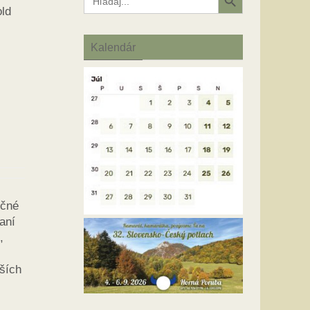
for:
old
Kalendár
očné
aní
,
rších