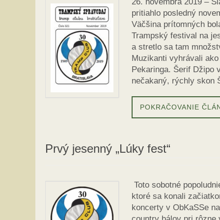
26. novembra 2019 – S
pritiahlo posledný nove
Väčšina prítomných bola
Trampský festival na je
a stretlo sa tam množstv
Muzikanti vyhrávali ako 
Pekaringa. Šerif Džipo 
nečakaný, rýchly skon 
POKRAČOVANIE ČLÁ
Prvý jesenný „Lúky fest“
Toto sobotné popoludnie
ktoré sa konali začiat
koncerty v ObKaSSe na V
country bálov pri rôzn