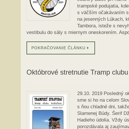
trampské podujatia, kde 
s väčším očakávaním so
na jesenných Lúkach, kt
Tambora, isteže s nevy
vestibulu do sály s miernym oneskorením. Aspoň
POKRAČOVANIE ČLÁNKU
Októbrové stretnutie Tramp clubu
29.10. 2019 Posledný ok
sme si ho na celom Slo
s ňou chladné dni, takž
Slamenej Búdy. Šerif Dž
Hadieho údolia. Vždy ú
porozdávala aj zaujímav