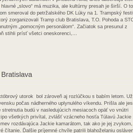
hlavné „slovo“ má muzika, ale kultúrny presah je širší. O to
m smeroval do petržalského DK Lúky na 1. Trampský festi
orý zorganizovali Tramp club Bratislava, T.O. Pohoda a ST
hnutným „pomocným personálom“. Začiatok sa presunul z
 stihli prísť všetci oneskorenci,…
 Bratislava
tóbrový utorok bol zároveň aj rozlúčkou s babím letom. Uži
vensku počas nádherného uplynulého víkendu. Prišla ale jes
e stretnutia budú v nasledujúcich mesiacoch opäť vo vnútri
ipo všetkých privítal, zvlášť vzácneho hosťa Túlavú Jackie
smev rozdávajúca Jackie kamarátom, tak ako je jej zvykom,
é čítanie. Ďalšie príjemné chvíle patrili blahoželaniu osláv