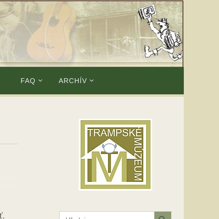
E
FAQ
ARCHÍV
Search Button
Search
ť.