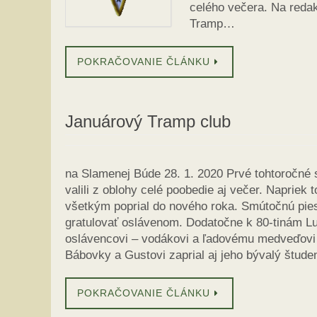
celého večera. Na reda
Tramp…
POKRAČOVANIE ČLÁNKU
Januárový Tramp club
na Slamenej Búde 28. 1. 2020 Prvé tohtoročné 
valili z oblohy celé poobedie aj večer. Napriek
všetkým poprial do nového roka. Smútočnú pies
gratulovať oslávenom. Dodatočne k 80-tinám L
oslávencovi – vodákovi a ľadovému medveďovi 
Bábovky a Gustovi zaprial aj jeho bývalý štud
POKRAČOVANIE ČLÁNKU