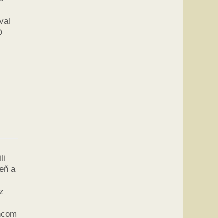
val
O
li
eň a
 z
encom