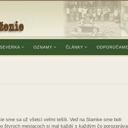
 SEVERKA
OZNAMY
ČLÁNKY
ODPORÚČAM
tie sme sa už všetci veľmi tešili. Veď na Slamke sme boli
po štyroch mesiacoch si mal každý s každým čo porozpráva