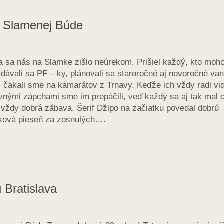
a Slamenej Búde
a sa nás na Slamke zišlo neúrekom. Prišiel každý, kto moho
dávali sa PF – ky, plánovali sa staroročné aj novoročné va
, čakali sme na kamarátov z Trnavy. Keďže ich vždy radi vi
avnými zápchami sme im prepáčili, veď každý sa aj tak mal 
o vždy dobrá zábava. Šerif Džipo na začiatku povedal dobrú
čková pieseň za zosnulých….
 Bratislava