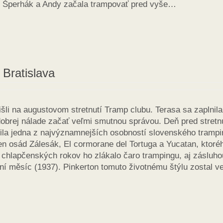
ako Šperhák a Andy začala trampovať pred vyše…
 Bratislava
li na augustovom stretnutí Tramp clubu. Terasa sa zaplnila
dobrej nálade začať veľmi smutnou správou. Deň pred stretn
ila jedna z najvýznamnejších osobností slovenského tramp
en osád Zálesák, El cormorane del Tortuga a Yucatan, ktoré
d chlapčenských rokov ho zlákalo čaro trampingu, aj zásluho
ční měsíc (1937). Pinkerton tomuto životnému štýlu zostal v