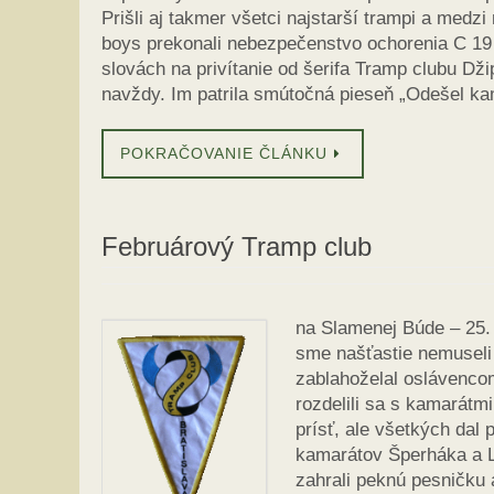
Prišli aj takmer všetci najstarší trampi a medzi 
boys prekonali nebezpečenstvo ochorenia C 19 n
slovách na privítanie od šerifa Tramp clubu Dži
navždy. Im patrila smútočná pieseň „Odešel ka
POKRAČOVANIE ČLÁNKU
Februárový Tramp club
na Slamenej Búde – 25. 
sme našťastie nemuseli 
zablahoželal oslávencom
rozdelili sa s kamarátmi
prísť, ale všetkých dal
kamarátov Šperháka a 
zahrali peknú pesničku 