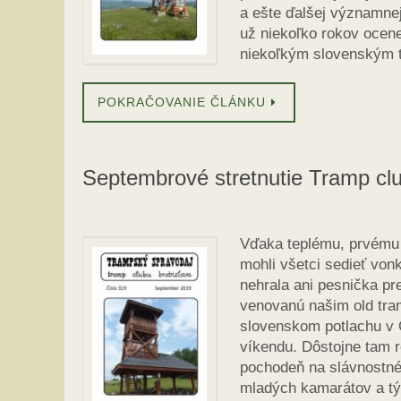
a ešte ďalšej významnej
už niekoľko rokov ocene
niekoľkým slovenským 
POKRAČOVANIE ČLÁNKU
Septembrové stretnutie Tramp clu
Vďaka teplému, prvému
mohli všetci sedieť von
nehrala ani pesnička pr
venovanú našim old tra
slovenskom potlachu v 
víkendu. Dôstojne tam r
pochodeň na slávnostné 
mladých kamarátov a tý