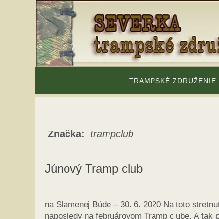
Skip
to
content
Skip
to
TRAMPSKÉ ZDRUŽENIE
content
Značka:
trampclub
Júnový Tramp club
na Slamenej Búde – 30. 6. 2020 Na toto stretnu
naposledy na februárovom Tramp clube. A tak 