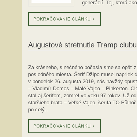
generácií. Tej, ktorá 
POKRAČOVANIE ČLÁNKU
Augustové stretnutie Tramp clubu
Za krásneho, slnečného počasia sme sa opäť ziš
posledného miesta. Šerif Džipo musel napriek 
v pondelok 26. augusta 2019, nás navždy opust
– Vladimír Domes – Malé Vajco – Pinkerton. Čl
stal aj šerifom, zomrel vo veku 97 rokov. Už o
staršieho brata – Veľké Vajco, šerifa TO Půlno
po celý…
POKRAČOVANIE ČLÁNKU