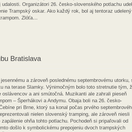
 udalosti. Organizátori 26. česko-slovenského potlachu ude
nie Trampský oskar. Ako každý rok, bol aj tentoraz udelený
trampom. Zlóťa…
bu Bratislava
 jesennému a zároveň poslednému septembrovému utorku,
ku na terase Slamky. Výnimočným bolo toto stretnutie tým, 
e oslávencov a ani smútočná. Muzikanti ale zahrali pieseň
mpom – Šperhákovi a Andymu. Obaja boli na 26. česko-
Čebíne pri Brne, ktorý sa konal počas prvého septembrové
eprezentovali nielen slovenský tramping, ale zároveň niesli
zapálenie ohňa tohto potlachu. Pochodeň si pripaľovali od
mto došlo k symbolickému prepojeniu dvoch trampských