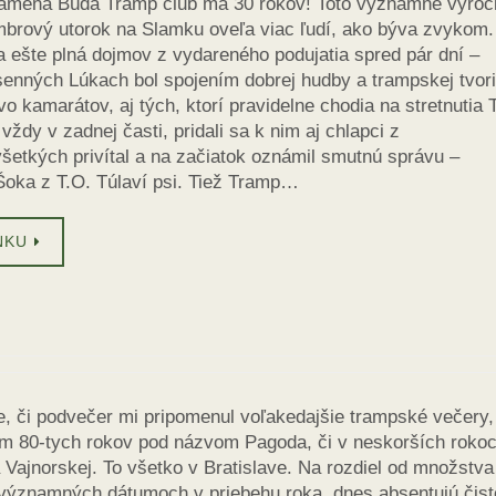
lamená Búda Tramp club má 30 rokov! Toto významné výroč
mbrový utorok na Slamku oveľa viac ľudí, ako býva zvykom.
 ešte plná dojmov z vydareného podujatia spred pár dní –
senných Lúkach bol spojením dobrej hudby a trampskej tvori
o kamarátov, aj tých, ktorí pravidelne chodia na stretnutia
vždy v zadnej časti, pridali sa k nim aj chlapci z
všetkých privítal a na začiatok oznámil smutnú správu –
Šoka z T.O. Túlaví psi. Tiež Tramp…
NKU
, či podvečer mi pripomenul voľakedajšie trampské večery,
kom 80-tych rokov pod názvom Pagoda, či v neskorších roko
ajnorskej. To všetko v Bratislave. Na rozdiel od množstva
e významných dátumoch v priebehu roka, dnes absentujú čist