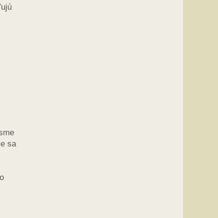
ľujú
 sme
že sa
ho