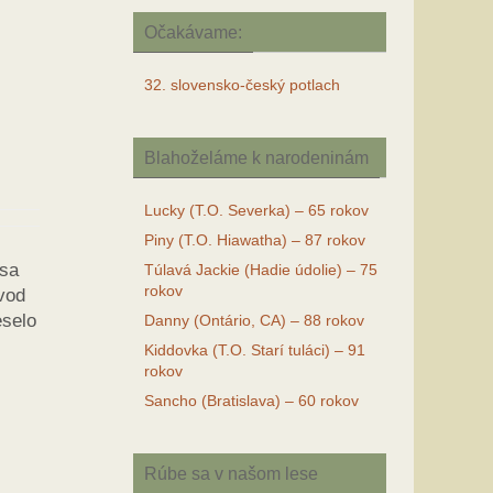
Očakávame:
32. slovensko-český potlach
Blahoželáme k narodeninám
Lucky (T.O. Severka) – 65 rokov
Piny (T.O. Hiawatha) – 87 rokov
 sa
Túlavá Jackie (Hadie údolie) – 75
rokov
úvod
eselo
Danny (Ontário, CA) – 88 rokov
Kiddovka (T.O. Starí tuláci) – 91
rokov
Sancho (Bratislava) – 60 rokov
Rúbe sa v našom lese