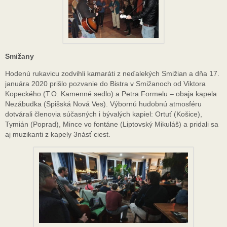
Smižany
Hodenú rukavicu zodvihli kamaráti z neďalekých Smižian a dňa 17.
januára 2020 prišlo pozvanie do Bistra v Smižanoch od Viktora
Kopeckého (T.O. Kamenné sedlo) a Petra Formelu – obaja kapela
Nezábudka (Spišská Nová Ves). Výbornú hudobnú atmosféru
dotvárali členovia súčasných i bývalých kapiel: Ortuť (Košice),
Tymián (Poprad), Mince vo fontáne (Liptovský Mikuláš) a pridali sa
aj muzikanti z kapely 3násť ciest.