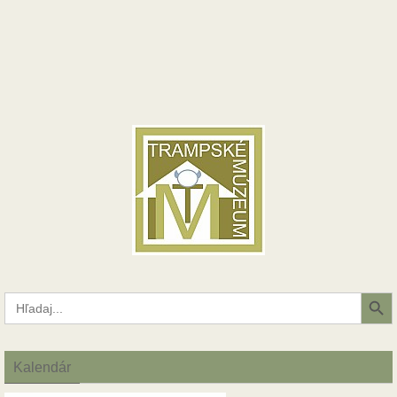
Search Button
Search
for:
Kalendár