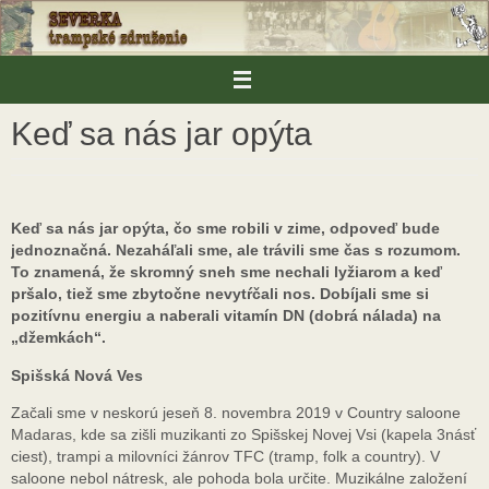
Skip
to
content
Keď sa nás jar opýta
Keď sa nás jar opýta, čo sme robili v zime, odpoveď bude
jednoznačná. Nezaháľali sme, ale trávili sme čas s rozumom.
To znamená, že skromný sneh sme nechali lyžiarom a keď
pršalo, tiež sme zbytočne nevytŕčali nos. Dobíjali sme si
pozitívnu energiu a naberali vitamín DN (dobrá nálada) na
„džemkách“.
Spišská Nová Ves
Začali sme v neskorú jeseň 8. novembra 2019 v Country saloone
Madaras, kde sa zišli muzikanti zo Spišskej Novej Vsi (kapela 3násť
ciest), trampi a milovníci žánrov TFC (tramp, folk a country). V
saloone nebol nátresk, ale pohoda bola určite. Muzikálne založení