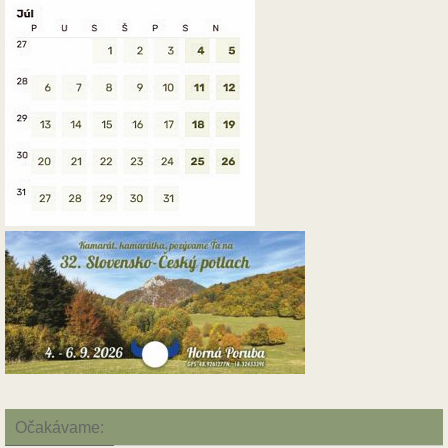
Očakávame: