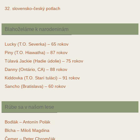
32. slovensko-český potlach
Blahoželáme k narodeninám
Lucky (T.O. Severka) – 65 rokov
Piny (T.O. Hiawatha) – 87 rokov
Túlavá Jackie (Hadie údolie) – 75 rokov
Danny (Ontário, CA) – 88 rokov
Kiddovka (T.O. Starí tuláci) – 91 rokov
Sancho (Bratislava) – 60 rokov
Rúbe sa v našom lese
Bodlák – Antonín Polák
Blcha – Miloš Magdina
Čemer – Peter Chromčák