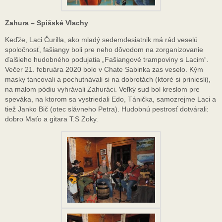
Zahura – Spišské Vlachy
Keďže, Laci Čurilla, ako mladý sedemdesiatnik má rád veselú
spoločnosť, fašiangy boli pre neho dôvodom na zorganizovanie
ďalšieho hudobného podujatia „Fašiangové trampoviny s Lacim“.
Večer 21. februára 2020 bolo v Chate Sabinka zas veselo. Kým
masky tancovali a pochutnávali si na dobrotách (ktoré si priniesli),
na malom pódiu vyhrávali Zahuráci. Veľký sud bol kreslom pre
speváka, na ktorom sa vystriedali Edo, Tánička, samozrejme Laci a
tiež Janko Bič (otec slávneho Petra). Hudobnú pestrosť dotvárali:
dobro Maťo a gitara T.S Zoky.