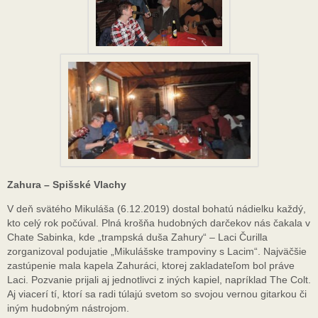
Zahura – Spišské Vlachy
V deň svätého Mikuláša (6.12.2019) dostal bohatú nádielku každý,
kto celý rok počúval. Plná krošňa hudobných darčekov nás čakala v
Chate Sabinka, kde „trampská duša Zahury“ – Laci Čurilla
zorganizoval podujatie „Mikulášske trampoviny s Lacim“. Najväčšie
zastúpenie mala kapela Zahuráci, ktorej zakladateľom bol práve
Laci. Pozvanie prijali aj jednotlivci z iných kapiel, napríklad The Colt.
Aj viacerí tí, ktorí sa radi túlajú svetom so svojou vernou gitarkou či
iným hudobným nástrojom.