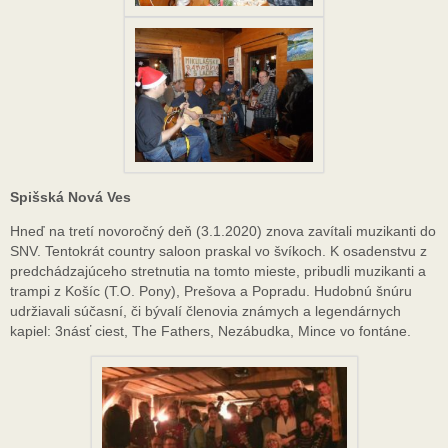
Spišská Nová Ves
Hneď na tretí novoročný deň (3.1.2020) znova zavítali muzikanti do
SNV. Tentokrát country saloon praskal vo švíkoch. K osadenstvu z
predchádzajúceho stretnutia na tomto mieste, pribudli muzikanti a
trampi z Košíc (T.O. Pony), Prešova a Popradu. Hudobnú šnúru
udržiavali súčasní, či bývalí členovia známych a legendárnych
kapiel: 3násť ciest, The Fathers, Nezábudka, Mince vo fontáne.