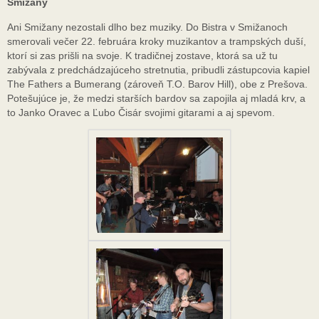
Smižany
Ani Smižany nezostali dlho bez muziky. Do Bistra v Smižanoch
smerovali večer 22. februára kroky muzikantov a trampských duší,
ktorí si zas prišli na svoje. K tradičnej zostave, ktorá sa už tu
zabývala z predchádzajúceho stretnutia, pribudli zástupcovia kapiel
The Fathers a Bumerang (zároveň T.O. Barov Hill), obe z Prešova.
Potešujúce je, že medzi starších bardov sa zapojila aj mladá krv, a
to Janko Oravec a Ľubo Čisár svojimi gitarami a aj spevom.