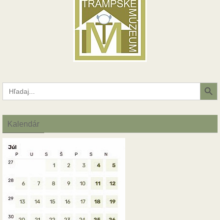
Search Button
Search
for:
Kalendár