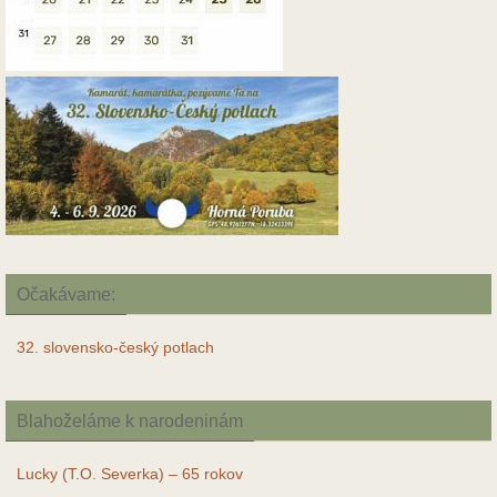
Očakávame:
32. slovensko-český potlach
Blahoželáme k narodeninám
Lucky (T.O. Severka) – 65 rokov