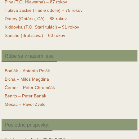
Piny (T.O. Hiawatha) – 87 rokov
Túlavá Jackie (Hadie údolie) – 75 rokov
Danny (Ontário, CA) – 88 rokov
Kiddovka (T.O. Starí tuláci) – 91 rokov
Sancho (Bratislava) – 60 rokov
Rúbe sa v našom lese
Bodlák – Antonín Polák
Blcha – Miloš Magdina
Čemer – Peter Chromčák
Benito – Peter Banák
Mesác – Pavol Zvalo
Posledné príspevky: