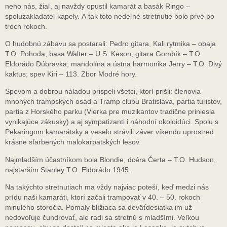
neho nás, žiaľ, aj navždy opustil kamarát a basák Ringo –
spoluzakladateľ kapely. A tak toto nedeľné stretnutie bolo prvé po
troch rokoch.
O hudobnú zábavu sa postarali: Pedro gitara, Kali rytmika – obaja
T.O. Pohoda; basa Walter – U.S. Keson; gitara Gombík – T.O.
Eldorádo Dúbravka; mandolína a ústna harmonika Jerry – T.O. Divý
kaktus; spev Kiri – 113. Zbor Modré hory.
Spevom a dobrou náladou prispeli všetci, ktorí prišli: členovia
mnohých trampských osád a Tramp clubu Bratislava, partia turistov,
partia z Horského parku (Vierka pre muzikantov tradične priniesla
vynikajúce zákusky) a aj sympatizanti i náhodní okoloidúci. Spolu s
Pekaringom kamarátsky a veselo strávili záver víkendu uprostred
krásne sfarbených malokarpatských lesov.
Najmladším účastníkom bola Blondie, dcéra Čerta – T.O. Hudson,
najstarším Stanley T.O. Eldorádo 1945.
Na takýchto stretnutiach ma vždy najviac poteší, keď medzi nás
prídu naši kamaráti, ktorí začali trampovať v 40. – 50. rokoch
minulého storočia. Pomaly blížiaca sa deväťdesiatka im už
nedovoľuje čundrovať, ale radi sa stretnú s mladšími. Veľkou