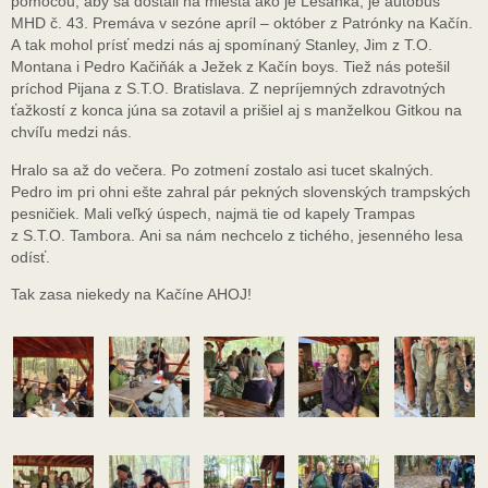
pomocou, aby sa dostali na miesta ako je Lesanka, je autobus
MHD č. 43. Premáva v sezóne apríl – október z Patrónky na Kačín.
A tak mohol prísť medzi nás aj spomínaný Stanley, Jim z T.O.
Montana i Pedro Kačiňák a Ježek z Kačín boys. Tiež nás potešil
príchod Pijana z S.T.O. Bratislava. Z nepríjemných zdravotných
ťažkostí z konca júna sa zotavil a prišiel aj s manželkou Gitkou na
chvíľu medzi nás.
Hralo sa až do večera. Po zotmení zostalo asi tucet skalných.
Pedro im pri ohni ešte zahral pár pekných slovenských trampských
pesničiek. Mali veľký úspech, najmä tie od kapely Trampas
z S.T.O. Tambora. Ani sa nám nechcelo z tichého, jesenného lesa
odísť.
Tak zasa niekedy na Kačíne AHOJ!