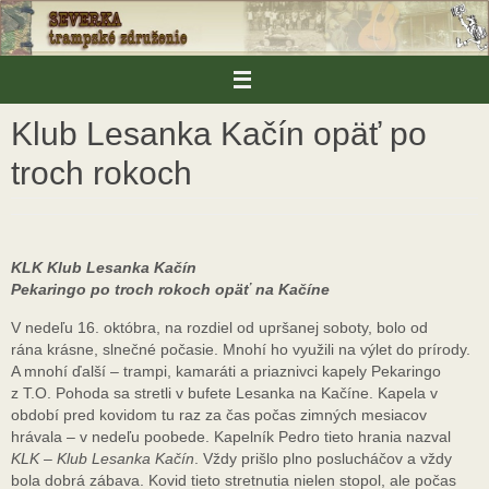
Skip
to
content
Klub Lesanka Kačín opäť po
troch rokoch
KLK Klub Lesanka Kačín
Pekaringo po troch rokoch opäť na Kačíne
V nedeľu 16. októbra, na rozdiel od upršanej soboty, bolo od
rána krásne, slnečné počasie. Mnohí ho využili na výlet do prírody.
A mnohí ďalší – trampi, kamaráti a priaznivci kapely Pekaringo
z T.O. Pohoda sa stretli v bufete Lesanka na Kačíne. Kapela v
období pred kovidom tu raz za čas počas zimných mesiacov
hrávala – v nedeľu poobede. Kapelník Pedro tieto hrania nazval
KLK – Klub Lesanka Kačín
. Vždy prišlo plno poslucháčov a vždy
bola dobrá zábava. Kovid tieto stretnutia nielen stopol, ale počas