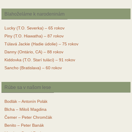
Blahoželáme k narodeninám
Lucky (T.O. Severka) – 65 rokov
Piny (T.O. Hiawatha) – 87 rokov
Túlavá Jackie (Hadie údolie) – 75 rokov
Danny (Ontário, CA) – 88 rokov
Kiddovka (T.O. Starí tuláci) – 91 rokov
Sancho (Bratislava) – 60 rokov
Rúbe sa v našom lese
Bodlák – Antonín Polák
Blcha – Miloš Magdina
Čemer – Peter Chromčák
Benito – Peter Banák