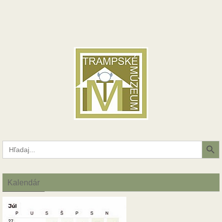
Search Button
Search
for:
Kalendár