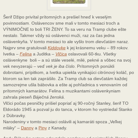
Šerif Džipo privítal prítomných a prešiel hneď k veselým
povinnostiam. Oslávencov sme mali v tomto mesiaci troch a
VÝNIMOČNE to boli TRI ŽENY. To sa veru na Tramp clube ešte
nestalo. Takmer vždy sú oslávenci muži, raz za čas jedna
oslávenkyňa. V tomto mesiaci to ale vyšlo trom
dievčatám
naraz.
Najprv sme gratulovali
Kiddovke
k jej krásnemu veku – 89 rokov.
Ivetka –
Felina
a Juditka –
Vlčica
oslavovali 60-tku. Všetky
oslávenkyne boli – a sú stále veselé, milé, pekné a vôbec na svoj
vek nevyzerajú – veď
vek je iba číslo
. Prítomných ponúkli
dobrotami, prípitkom, a Ivetka upiekla vynikajúci citrónový koláč, po
ktorom sa len tak zaprášilo. Za Tramp club sa dievčatám každej
samozrejme ušla bábovka a ešte aj pohľadnica s venovaním od
prítomných kamarátov. Felina s muzikantami oslávenkyniam
zahrala pieseň
Báječná ženská
.
Vlčici počas pesničky prišiel popriať aj 90-ročný Stanley, šerif TO
Eldorádo 1945 a pozval ju do tanca, v ktorom ho vystriedal Stanko
z Dúbravky.
Narodeniny v tomto mesiaci oslávili aj kamaráti spoza „Veľkej
mláky“ –
Danny
a
Piny
z Kanady.