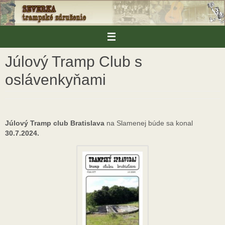
Skip
to
content
Júlový Tramp Club s
oslávenkyňami
Júlový Tramp club Bratislava
na Slamenej búde sa konal
30.7.2024.