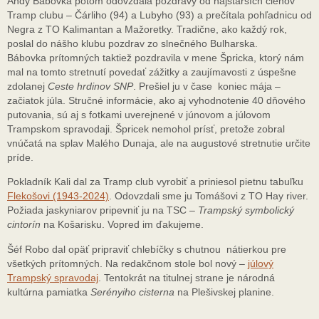
Andy Bábovka potom odovzdala pozdravy od najstarších členov
Tramp clubu – Čárliho (94) a Lubyho (93) a prečítala pohľadnicu od
Negra z TO Kalimantan a Mažoretky. Tradične, ako každý rok,
poslal do nášho klubu pozdrav zo slnečného Bulharska.
Bábovka prítomných taktiež pozdravila v mene Špricka, ktorý nám
mal na tomto stretnutí povedať zážitky a zaujímavosti z úspešne
zdolanej
Ceste hrdinov SNP
. Prešiel ju v čase koniec mája –
začiatok júla. Stručné informácie, ako aj vyhodnotenie 40 dňového
putovania, sú aj s fotkami uverejnené v júnovom a júlovom
Trampskom spravodaji. Špricek nemohol prísť, pretože zobral
vnúčatá na splav Malého Dunaja, ale na augustové stretnutie určite
príde.
Pokladník Kali dal za Tramp club vyrobiť a priniesol pietnu tabuľku
Flekošovi (1943-2024)
. Odovzdali sme ju Tomášovi z TO Hay river.
Požiada jaskyniarov pripevniť ju na TSC –
Trampský symbolický
cintorín
na Košarisku. Vopred im ďakujeme.
Šéf Robo dal opäť pripraviť chlebíčky s chutnou nátierkou pre
všetkých prítomných. Na redakčnom stole bol nový –
júlový
Trampský spravodaj
. Tentokrát na titulnej strane je národná
kultúrna pamiatka
Serényiho cisterna
na Plešivskej planine.