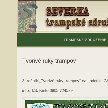
Skip
to
content
Skip
to
TRAMPSKÉ ZDRUŽENIE
content
Tvorivé ruky trampov
3. ročník „Tvorivé ruky trampov“ na Lodenici G
info: T.S. Kinto 0905 724579