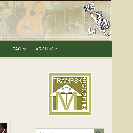
E
FAQ
ARCHÍV
Search Button
Search