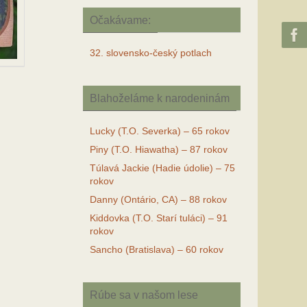
Očakávame:
32. slovensko-český potlach
Blahoželáme k narodeninám
Lucky (T.O. Severka) – 65 rokov
Piny (T.O. Hiawatha) – 87 rokov
Túlavá Jackie (Hadie údolie) – 75
rokov
Danny (Ontário, CA) – 88 rokov
Kiddovka (T.O. Starí tuláci) – 91
rokov
Sancho (Bratislava) – 60 rokov
Rúbe sa v našom lese