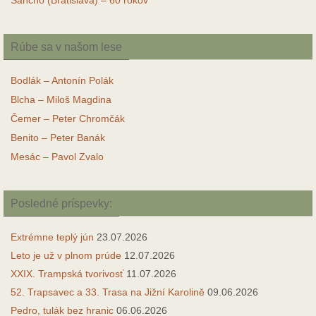
Sancho (Bratislava) – 60 rokov
Rúbe sa v našom lese
Bodlák – Antonín Polák
Blcha – Miloš Magdina
Čemer – Peter Chromčák
Benito – Peter Banák
Mesác – Pavol Zvalo
Posledné príspevky:
Extrémne teplý jún
23.07.2026
Leto je už v plnom prúde
12.07.2026
XXIX. Trampská tvorivosť
11.07.2026
52. Trapsavec a 33. Trasa na Jižní Karolině
09.06.2026
Pedro, tulák bez hranic
06.06.2026