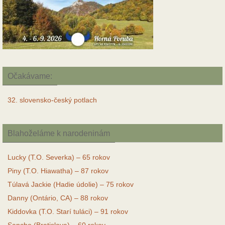
Očakávame:
32. slovensko-český potlach
Blahoželáme k narodeninám
Lucky (T.O. Severka) – 65 rokov
Piny (T.O. Hiawatha) – 87 rokov
Túlavá Jackie (Hadie údolie) – 75 rokov
Danny (Ontário, CA) – 88 rokov
Kiddovka (T.O. Starí tuláci) – 91 rokov