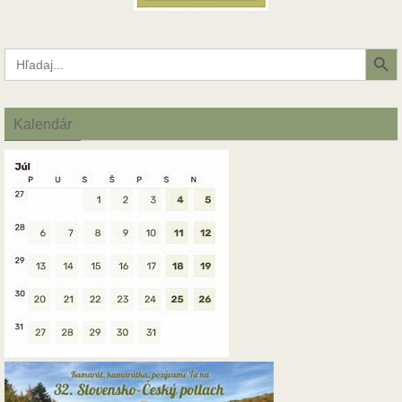
Search Button
Search
for:
Kalendár